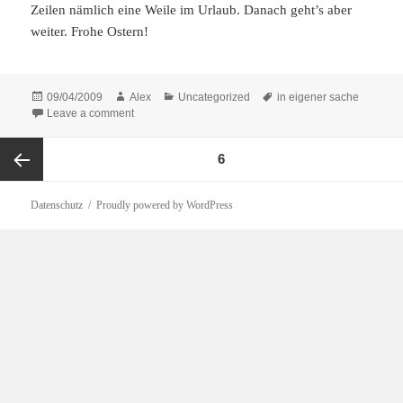
Zeilen nämlich eine Weile im Urlaub. Danach geht’s aber
weiter. Frohe Ostern!
Posted
Author
Categories
Tags
09/04/2009
Alex
Uncategorized
in eigener sache
on
on Blogurlaub
Leave a comment
Posts
PAGE
6
pagination
Previous
Datenschutz
Proudly powered by WordPress
page