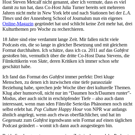
Host Steven Metcalf nicht genannt, aber ich vermute, dass es viel
damit zu tun hat, dass Co-Host Julia Turner bereits seit mehreren
Jahren nicht mehr in New York lebt und nach Stationen bei der
L.A.
Times
und der Annenberg School of Journalsm nun ein eigenes
Online-Magazin
gegründet hat und schlicht keine Zeit mehr hat, drei
Kulturthemen pro Woche zu recherchieren.
18 Jahre sind eine verdammt lange Zeit. Mir fallen nicht viele
Podcasts ein, die so lange in gleicher Besetzung und mit gleichem
Format durchhalten. Ich schätze, dass ich ca. 2011 auf das
Gabfest
gestoßen bin, vermutlich über die dritte Co-Host Dana Stevens, die
Filmkritikerin von
Slate
, deren Kritiken ich immer schon sehr
geschätzt habe.
Ich fand das Format des
Gabfest
immer perfekt: Drei kluge
Menschen, zu denen ich inzwischen eine tiefe parasoziale
Beziehung habe, sprechen jede Woche über drei kulturelle Themen.
Klug aber humorvoll, nicht nur im “Daumen hoch/Daumen runter”-
Modus, aber auch nicht in erschöpfender Tiefe – also auch dann
interessant, wenn man sden Film/die Serie/das Phänomen noch nicht
selbst erlebt hat.
Pop Culture Happy Hour
von NPR war anfangs
ähnlich angelegt, wenn auch etwas oberflächlicher, und hat im
Gegensatz zum
Gabfest
irgendwann sein Format auf einen täglichen
Podcast geändert – womit ich dann auch ausgestiegen bin.