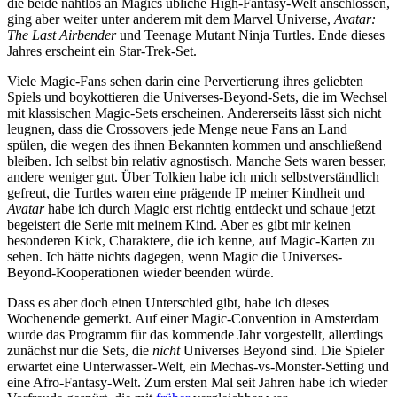
die beide nahtlos an Magics übliche High-Fantasy-Welt anschlossen,
ging aber weiter unter anderem mit dem Marvel Universe,
Avatar:
The Last Airbender
und Teenage Mutant Ninja Turtles. Ende dieses
Jahres erscheint ein Star-Trek-Set.
Viele Magic-Fans sehen darin eine Pervertierung ihres geliebten
Spiels und boykottieren die Universes-Beyond-Sets, die im Wechsel
mit klassischen Magic-Sets erscheinen. Andererseits lässt sich nicht
leugnen, dass die Crossovers jede Menge neue Fans an Land
spülen, die wegen des ihnen Bekannten kommen und anschließend
bleiben. Ich selbst bin relativ agnostisch. Manche Sets waren besser,
andere weniger gut. Über Tolkien habe ich mich selbstverständlich
gefreut, die Turtles waren eine prägende IP meiner Kindheit und
Avatar
habe ich durch Magic erst richtig entdeckt und schaue jetzt
begeistert die Serie mit meinem Kind. Aber es gibt mir keinen
besonderen Kick, Charaktere, die ich kenne, auf Magic-Karten zu
sehen. Ich hätte nichts dagegen, wenn Magic die Universes-
Beyond-Kooperationen wieder beenden würde.
Dass es aber doch einen Unterschied gibt, habe ich dieses
Wochenende gemerkt. Auf einer Magic-Convention in Amsterdam
wurde das Programm für das kommende Jahr vorgestellt, allerdings
zunächst nur die Sets, die
nicht
Universes Beyond sind. Die Spieler
erwartet eine Unterwasser-Welt, ein Mechas-vs-Monster-Setting und
eine Afro-Fantasy-Welt. Zum ersten Mal seit Jahren habe ich wieder