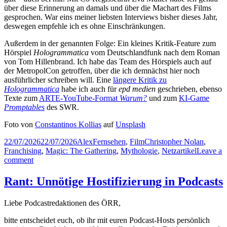
über diese Erinnerung an damals und über die Machart des Films
gesprochen. War eins meiner liebsten Interviews bisher dieses Jahr,
deswegen empfehle ich es ohne Einschränkungen.
Außerdem in der genannten Folge: Ein kleines Kritik-Feature zum
Hörspiel
Hologrammatica
vom Deutschlandfunk nach dem Roman
von Tom Hillenbrand. Ich habe das Team des Hörspiels auch auf
der MetropolCon getroffen, über die ich demnächst hier noch
ausführlicher schreiben will. Eine
längere Kritik zu
Hologrammatica
habe ich auch für
epd medien
geschrieben, ebenso
Texte zum
ARTE-YouTube-Format
Warum?
und zum
KI-Game
Promptables
des SWR.
Foto von
Constantinos Kollias
auf
Unsplash
Posted
Author
Categories
Tags
22/07/2026
22/07/2026
Alex
Fernsehen
,
Film
Christopher Nolan
,
on
Franchising
,
Magic: The Gathering
,
Mythologie
,
Netzartikel
Leave a
on
comment
Unsortierte
Gedanken
Rant: Unnötige Hostifizierung in Podcasts
#11:
The
Liebe Podcastredaktionen des ÖRR,
Odyssey,
Universes
bitte entscheidet euch, ob ihr mit euren Podcast-Hosts persönlich
Within,