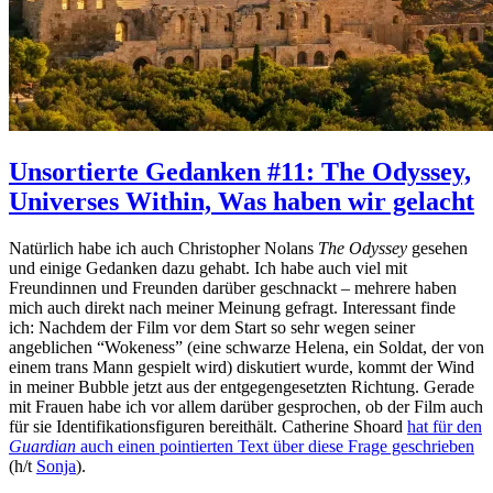
Unsortierte Gedanken #11: The Odyssey,
Universes Within, Was haben wir gelacht
Natürlich habe ich auch Christopher Nolans
The Odyssey
gesehen
und einige Gedanken dazu gehabt. Ich habe auch viel mit
Freundinnen und Freunden darüber geschnackt – mehrere haben
mich auch direkt nach meiner Meinung gefragt. Interessant finde
ich: Nachdem der Film vor dem Start so sehr wegen seiner
angeblichen “Wokeness” (eine schwarze Helena, ein Soldat, der von
einem trans Mann gespielt wird) diskutiert wurde, kommt der Wind
in meiner Bubble jetzt aus der entgegengesetzten Richtung. Gerade
mit Frauen habe ich vor allem darüber gesprochen, ob der Film auch
für sie Identifikationsfiguren bereithält. Catherine Shoard
hat für den
Guardian
auch einen pointierten Text über diese Frage geschrieben
(h/t
Sonja
).