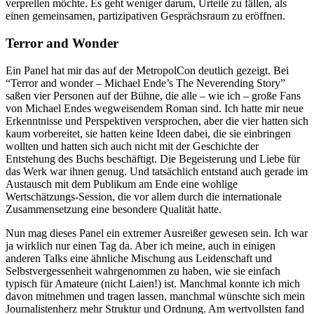
verprellen möchte. Es geht weniger darum, Urteile zu fällen, als
einen gemeinsamen, partizipativen Gesprächsraum zu eröffnen.
Terror and Wonder
Ein Panel hat mir das auf der MetropolCon deutlich gezeigt. Bei
“Terror and wonder – Michael Ende’s The Neverending Story”
saßen vier Personen auf der Bühne, die alle – wie ich – große Fans
von Michael Endes wegweisendem Roman sind. Ich hatte mir neue
Erkenntnisse und Perspektiven versprochen, aber die vier hatten sich
kaum vorbereitet, sie hatten keine Ideen dabei, die sie einbringen
wollten und hatten sich auch nicht mit der Geschichte der
Entstehung des Buchs beschäftigt. Die Begeisterung und Liebe für
das Werk war ihnen genug. Und tatsächlich entstand auch gerade im
Austausch mit dem Publikum am Ende eine wohlige
Wertschätzungs-Session, die vor allem durch die internationale
Zusammensetzung eine besondere Qualität hatte.
Nun mag dieses Panel ein extremer Ausreißer gewesen sein. Ich war
ja wirklich nur einen Tag da. Aber ich meine, auch in einigen
anderen Talks eine ähnliche Mischung aus Leidenschaft und
Selbstvergessenheit wahrgenommen zu haben, wie sie einfach
typisch für Amateure (nicht Laien!) ist. Manchmal konnte ich mich
davon mitnehmen und tragen lassen, manchmal wünschte sich mein
Journalistenherz mehr Struktur und Ordnung. Am wertvollsten fand