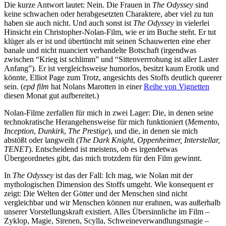
Die kurze Antwort lautet: Nein. Die Frauen in
The Odyssey
sind
keine schwachen oder herabgesetzten Charaktere, aber viel zu tun
haben sie auch nicht. Und auch sonst ist
The Odyssey
in vielerlei
Hinsicht ein Christopher-Nolan-Film, wie er im Buche steht. Er tut
klüger als er ist und übertüncht mit seinen Schauwerten eine eher
banale und nicht nuanciert verhandelte Botschaft (irgendwas
zwischen “Krieg ist schlimm” und “Sittenverrrohung ist aller Laster
Anfang”). Er ist vergleichsweise humorlos, besitzt kaum Erotik und
könnte, Elliot Page zum Trotz, angesichts des Stoffs deutlich queerer
sein. (
epd film
hat Nolans Marotten in einer
Reihe von Vignetten
diesen Monat gut aufbereitet.)
Nolan-Filme zerfallen für mich in zwei Lager: Die, in denen seine
technokratische Herangehensweise für mich funktioniert (
Memento
,
Inception
,
Dunkirk
,
The Prestige
), und die, in denen sie mich
abstößt oder langweilt (
The Dark Knight
,
Oppenheimer, Interstellar,
TENET
). Entscheidend ist meistens, ob es irgendetwas
Übergeordnetes gibt, das mich trotzdem für den Film gewinnt.
In
The Odyssey
ist das der Fall: Ich mag, wie Nolan mit der
mythologischen Dimension des Stoffs umgeht. Wie konsequent er
zeigt: Die Welten der Götter und der Menschen sind nicht
vergleichbar und wir Menschen können nur erahnen, was außerhalb
unserer Vorstellungskraft existiert. Alles Übersinnliche im Film –
Zyklop, Magie, Sirenen, Scylla, Schweineverwandlungsmagie –