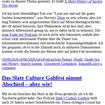
exakt zu diesem Thema gestartet. Er heißt
A Short History of Saving
The World
.
Ich bin kein übermäßiger Fan von “Lasst uns mal auf die guten
Sachen konzentrieren”, was Herveys
Ding
zu sein scheint, aber ich
mag Palmers weit ausgezoomten Blick auf Menschheitsgeschichte,
der oft darauf hinweist, dass Phänomene nicht neu sind, aber
dennoch differenziert genug ist, um es dabei nicht zu belassen. Die
erste Folge der Podcasts
ist noch nicht sehr fokussiert, enthält aber
schon viele interessante Punkte über die Dauer von
Informationsrevolutionen und menschliche Anpassungsfähigkeit. Ich
bin gespannt, ob es in der Zukunft noch zu stärkeren Diskussionen
kommt, werde die Stunde pro Monat aber auf jeden Fall investieren.
Posted
Author
Categories
Tags
18/06/2026
18/06/2026
Alex
Podcast
Ada Palmer
,
Death
,
Death Sex
on
and Money
,
Search Engine
,
Unsortierte Gedanken
,
Zukunft
Leave a
on
comment
Unsortierte
Gedanken
Das Slate Culture Gabfest nimmt
#10:
Abschied – aber wie!
Partys,
Künstler,
Zukunftsfragen
Mir ist ein bisschen das Herz in die Hose gerutscht, als ich die
Nachricht gehört habe. Der Podcast
Slate’s Culture Gabfest
stellt
nach 18 Jahren seinen Sendebetrieb ein. Einen richtigen Grund hat