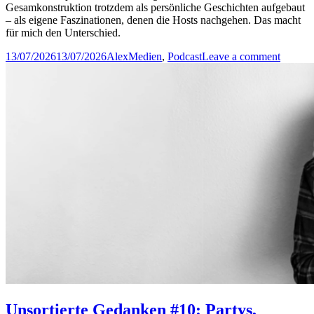
Gesamkonstruktion trotzdem als persönliche Geschichten aufgebaut
– als eigene Faszinationen, denen die Hosts nachgehen. Das macht
für mich den Unterschied.
Posted
Author
Categories
on
13/07/2026
13/07/2026
Alex
Medien
,
Podcast
Leave a comment
on
Rant:
Unnöti
Hostifi
in
Podcast
Unsortierte Gedanken #10: Partys,