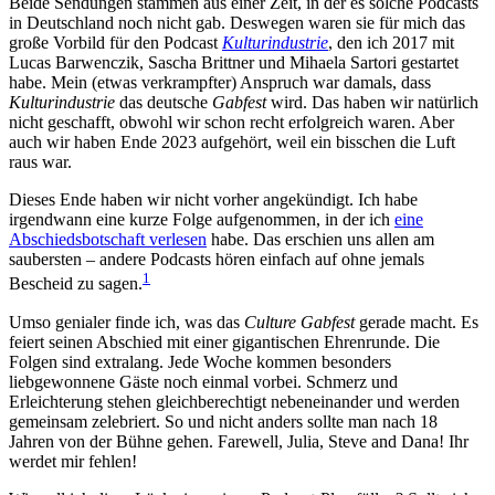
Beide Sendungen stammen aus einer Zeit, in der es solche Podcasts
in Deutschland noch nicht gab. Deswegen waren sie für mich das
große Vorbild für den Podcast
Kulturindustrie
, den ich 2017 mit
Lucas Barwenczik, Sascha Brittner und Mihaela Sartori gestartet
habe. Mein (etwas verkrampfter) Anspruch war damals, dass
Kulturindustrie
das deutsche
Gabfest
wird. Das haben wir natürlich
nicht geschafft, obwohl wir schon recht erfolgreich waren. Aber
auch wir haben Ende 2023 aufgehört, weil ein bisschen die Luft
raus war.
Dieses Ende haben wir nicht vorher angekündigt. Ich habe
irgendwann eine kurze Folge aufgenommen, in der ich
eine
Abschiedsbotschaft verlesen
habe. Das erschien uns allen am
saubersten – andere Podcasts hören einfach auf ohne jemals
1
Bescheid zu sagen.
Umso genialer finde ich, was das
Culture Gabfest
gerade macht. Es
feiert seinen Abschied mit einer gigantischen Ehrenrunde. Die
Folgen sind extralang. Jede Woche kommen besonders
liebgewonnene Gäste noch einmal vorbei. Schmerz und
Erleichterung stehen gleichberechtigt nebeneinander und werden
gemeinsam zelebriert. So und nicht anders sollte man nach 18
Jahren von der Bühne gehen. Farewell, Julia, Steve and Dana! Ihr
werdet mir fehlen!