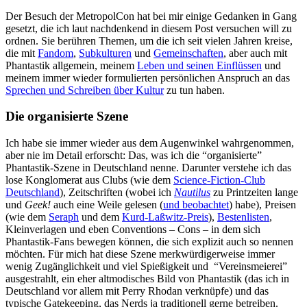
Der Besuch der MetropolCon hat bei mir einige Gedanken in Gang
gesetzt, die ich laut nachdenkend in diesem Post versuchen will zu
ordnen. Sie berühren Themen, um die ich seit vielen Jahren kreise,
die mit
Fandom
,
Subkulturen
und
Gemeinschaften
, aber auch mit
Phantastik allgemein, meinem
Leben und seinen Einflüssen
und
meinem immer wieder formulierten persönlichen Anspruch an das
Sprechen und Schreiben über Kultur
zu tun haben.
Die organisierte Szene
Ich habe sie immer wieder aus dem Augenwinkel wahrgenommen,
aber nie im Detail erforscht: Das, was ich die “organisierte”
Phantastik-Szene in Deutschland nenne. Darunter verstehe ich das
lose Konglomerat aus Clubs (wie dem
Science-Fiction-Club
Deutschland
), Zeitschriften (wobei ich
Nautilus
zu Printzeiten lange
und
Geek!
auch eine Weile gelesen (
und beobachtet
) habe), Preisen
(wie dem
Seraph
und dem
Kurd-Laßwitz-Preis
),
Bestenlisten
,
Kleinverlagen und eben Conventions – Cons – in dem sich
Phantastik-Fans bewegen können, die sich explizit auch so nennen
möchten. Für mich hat diese Szene merkwürdigerweise immer
wenig Zugänglichkeit und viel Spießigkeit und “Vereinsmeierei”
ausgestrahlt, ein eher altmodisches Bild von Phantastik (das ich in
Deutschland vor allem mit Perry Rhodan verknüpfe) und das
typische Gatekeeping, das Nerds ja traditionell gerne betreiben.