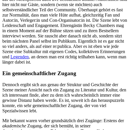
hier nicht nur Gäste, sondern (wenn sie möchten) auch
selbstverständlicher Teil der Community. Überhaupt gehört es fast
zur Normalität, dass man viele Hüte aufhat, gleichzeitig Fan und
Autor:in, Verleger:in und Con-Organisator:in ist. Die Szene lebt von
Leidenschaft und Engagement. Ehrengästin Becky Chambers mag
in einem Moment auf der Bühne sitzen und zu ihren Bestsellern
interviewt werden. Sie rauscht aber danach nicht ab, sondern sitzt
beim nächsten Panel selbst im Publikum. Eigentlich ist es gar nicht
so viel anders, als auf einer re:publica. Aber es ist eben wie jede
Szene eine Subkultur mit eigenen Codes, kollektiven Erinnerungen
und
Legenden
, an denen man erst richtig teilhaben kann, wenn man
länger dabei ist.
Ein gemeinschaftlicher Zugang
Dennoch ergibt sich aus genau der Struktur und Geschichte der
Szene meiner Ansicht nach ein Zugang zu Literatur und Kultur, den
ich interessant finde, aber zu dem ich wahrscheinlich immer eine
gewisse Distanz haben werde. Es ist, soweit ich das herauspuzzeln
konnte, ein sehr gemeinschaftlicher Zugang, der von viel
Spezialwissen lebt.
Mir bekannt waren vorher grundsätzlich drei Zugänge: Erstens der
akademische
Zugang, der sich bemüht, in seiner