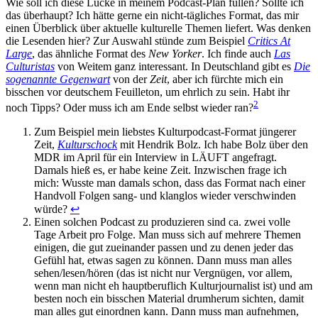
Wie soll ich diese Lücke in meinem Podcast-Plan füllen? Sollte ich
das überhaupt? Ich hätte gerne ein nicht-tägliches Format, das mir
einen Überblick über aktuelle kulturelle Themen liefert. Was denken
die Lesenden hier? Zur Auswahl stünde zum Beispiel
Critics At
Large
, das ähnliche Format des
New Yorker
. Ich finde auch
Las
Culturistas
von Weitem ganz interessant. In Deutschland gibt es
Die
sogenannte Gegenwart
von der
Zeit
, aber ich fürchte mich ein
bisschen vor deutschem Feuilleton, um ehrlich zu sein. Habt ihr
2
noch Tipps? Oder muss ich am Ende selbst wieder ran?
Zum Beispiel mein liebstes Kulturpodcast-Format jüngerer
Zeit,
Kulturschock
mit Hendrik Bolz. Ich habe Bolz über den
MDR im April für ein Interview in LÄUFT angefragt.
Damals hieß es, er habe keine Zeit. Inzwischen frage ich
mich: Wusste man damals schon, dass das Format nach einer
Handvoll Folgen sang- und klanglos wieder verschwinden
würde?
↩︎
Einen solchen Podcast zu produzieren sind ca. zwei volle
Tage Arbeit pro Folge. Man muss sich auf mehrere Themen
einigen, die gut zueinander passen und zu denen jeder das
Gefühl hat, etwas sagen zu können. Dann muss man alles
sehen/lesen/hören (das ist nicht nur Vergnügen, vor allem,
wenn man nicht eh hauptberuflich Kulturjournalist ist) und am
besten noch ein bisschen Material drumherum sichten, damit
man alles gut einordnen kann. Dann muss man aufnehmen,