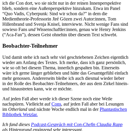
ich die Con dort, wo sie nicht nur in der reinen Innenperspektive
blieb, sondern eine Außenperspektive hinzukam. Etwa im Panel
“Quo Vadis, Cyberpunk: Sind wir schon da?” in dem die
Medientheorie-Professorin Jiré Gözen zwei Autor:innen, Tom
Hillenbrand und Svenja Knisel, interviewte. Nicht wenige Fans sind
sowieso Fans
und
Wissenschaftler:innen, genau wie Henry Jenkins
(“Aca-Fan”), dessen Geist ohnehin über diesem Text schwebt.
Beobachter-Teilnehmer
Und damit stehe ich nach sehr viel geschriebenen Zeichen eigentlich
wieder am Anfang des Textes. Ich merke, dass ich ganz persönlich,
wie so oft bei diesem Thema, innerlich gespalten bin. Einerseits
wäre ich gerne länger geblieben und hätte das Gesamtgefühl einfach
mehr genossen. Andererseits bleibe ich auch diesmal wieder lieber
in der Rolle des Beobachter-Teilnehmers, der aus dem Zirkel hinein-
und hinaustreten kann, wie er möchte.
Auf jeden Fall aber werde ich dieser Szene noch eine Weile
nachspüren. Vielleicht auf
Cons
, auf jeden Fall aber bei Lesungen
im
Otherland
und nächste Woche endlich mal in der
Phantastischen
Bibliothek Wetzlar.
Ich fand dieses
Podcast-Gespräch mit Con-Chefin Claudia Rapp
als Hintergrund ergänzend sehr interessant.