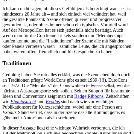
Ich kann nicht sagen, ob dieses Gefühl jemals berechtigt war – es ist
mindestens 20 Jahre alt – und sich einfach viel verändert hat, weil
die gesamte Phantastik-Szene offener, queerer und progressiver
geworden ist, oder ob es immer schon ein typisches Vorurteil ward.
Auf der MetropolCon hat es sich jedenfalls nicht bestätigt. Auch
wenn man für die Con keine Tickets sondern nur “Memberships”
kaufen konnte und die “Institutionen” der Szene alle mit Ständen
oder Panels vertreten waren – sämtliche Leute, die ich angesprochen
habe, waren offen, freundlich und für Gespräche zu haben.
Traditionen
Geduldig haben Sie mir alles erklärt, was die Szene eben doch noch
an Traditionen pflegt: WorldCons gibt es seit 1939 (!!!), EuroCons
seit 1972. Die “Members” der Cons wählen teilweise selbst, wo die
nächsten Austragungsorte sein sollen. Seinen Support für bestimmte
Ideen und Conventions zeigt man mit
Badge Ribbons
. Zeitschriften
wie
Phantastisch!
und
Exodus
sind nach wie vor wichtiger
Publikationsort für Kurzgeschichten, wobei mir eine Person am
Exodus-
Stand verriet, dass in der Szene das alte Bonmot gelte, es
gäbe mehr Autor:innen als Leser:innen.
In dieser Aussage liegt eine wichtige Wahrheit verborgen, die ich
auf der MetropolCon auch live beobachten konnte: Autor:innen sind