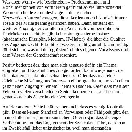
Was aber, wenn – wie beschrieben – Produzent:innen und
Konsument:innen von vornherein gar nicht so viel unterscheidet?
Wenn sich beide zumindest vage in den gleichen
Netzwerkstrukturen bewegen, die außerdem noch historisch immer
abseits des Mainstreams gestanden haben. Dann entsteht ein
weiterer Zugang, der vor allem im Austausch von persönlichen
Eindrücken entsteht. Es gibt keine strenge externe Instanz
(akademische Disziplin, Medium, IP-Halter), die über die Qualität
des Zugangs wacht. Erlaubt ist, was sich richtig anfühlt. Und richtig
fühlt sich an, was mit dem größten Teil des eigenen Vorwissens und
dem Wissen der Gemeinschaft resoniert.
Positiv bedeutet das, dass man sich genauso tief in ein Thema
eingraben und Erstaunliches zutage fördern kann wie jemand, der
sich akademisch damit auseinandersetzt. Oder dass man eine
eklektische Mischung aus Interessen einbringen kann, um sich einen
ganz neuen Zugang zu einem Thema zu suchen. Oder dass man sein
Feld von vielen verschiedenen Seiten kennenlernt – als Leser:in
genauso wie als Autor:in oder Verleger:in.
Auf der anderen Seite heißt es aber auch, dass es wenig Kontrolle
gibt. Dass es keinen Standard an Vorwissen oder Fähigkeit gibt, den
man erfüllen muss, um mitzumachen. Oder sogar: dass die enge
Verflechtung und das Engagement der Szene dazu führt, dass man
im Zweifelsfall lieber unkritischer ist, weil man niemanden