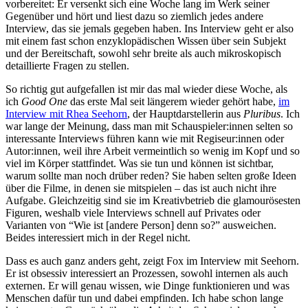
vorbereitet: Er versenkt sich eine Woche lang im Werk seiner
Gegenüber und hört und liest dazu so ziemlich jedes andere
Interview, das sie jemals gegeben haben. Ins Interview geht er also
mit einem fast schon enzyklopädischen Wissen über sein Subjekt
und der Bereitschaft, sowohl sehr breite als auch mikroskopisch
detaillierte Fragen zu stellen.
So richtig gut aufgefallen ist mir das mal wieder diese Woche, als
ich
Good One
das erste Mal seit längerem wieder gehört habe,
im
Interview mit Rhea Seehorn
, der Hauptdarstellerin aus
Pluribus
. Ich
war lange der Meinung, dass man mit Schauspieler:innen selten so
interessante Interviews führen kann wie mit Regiseur:innen oder
Autor:innen, weil ihre Arbeit vermeintlich so wenig im Kopf und so
viel im Körper stattfindet. Was sie tun und können ist sichtbar,
warum sollte man noch drüber reden? Sie haben selten große Ideen
über die Filme, in denen sie mitspielen – das ist auch nicht ihre
Aufgabe. Gleichzeitig sind sie im Kreativbetrieb die glamourösesten
Figuren, weshalb viele Interviews schnell auf Privates oder
Varianten von “Wie ist [andere Person] denn so?” ausweichen.
Beides interessiert mich in der Regel nicht.
Dass es auch ganz anders geht, zeigt Fox im Interview mit Seehorn.
Er ist obsessiv interessiert an Prozessen, sowohl internen als auch
externen. Er will genau wissen, wie Dinge funktionieren und was
Menschen dafür tun und dabei empfinden. Ich habe schon lange