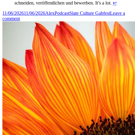
schneiden, veröffentlichen und bewerben. It’s a lot.
↩︎
Posted
Author
Categories
Tags
11/06/2026
11/06/2026
Alex
Podcast
Slate Culture Gabfest
Leave a
on
on
comment
Das
Slate
Culture
Gabfest
nimmt
Abschied
–
aber
wie!