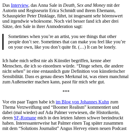
Das
Interview
, das Anna Sale in
Death, Sex and Money
mit der
Autorin und Regisseurin Erica Schmidt und ihrem Ehemann,
Schauspieler Peter Dinklage, führt, ist insgesamt sehr hörenswert
und irgendwie wholesome. Noch viel besser fand ich aber drei
Sätze, den Sale in ihrer Anmoderation sagt:
Sometimes when you’re an artist, you see things that other
people don’t see. Sometimes that can make you feel like you’re
on your own, like you don’t quite fit. (…) It can be lonely.
Ich habe mich selbst nie als Künstler begriffen, kenne aber
Menschen, die ich so einordnen würde. “Dinge sehen, die andere
nicht sehen” ist eine erstaunlich gute Definition von künstlerischer
Sensibilität. Dass es genau dieses Merkmal ist, was einen manchmal
zum Außenseiter machen kann, passt für mich sehr gut.
***
Vor ein paar Tagen habe ich
im Blog von Johannes Kuhn
zum
Thema Verzweiflung und “Boomer Realism” kommentiert und
dabei (mal wieder) auf Ada Palmer verwiesen, die Historikerin,
deren
SF-Romane
mich in den letzten Jahren schwer beeindruckt
haben. Interessanterweise hat Palmer einen Tag später zusammen
mit dem “Solutions Journalist” Angus Hervey einen neuen Podcast