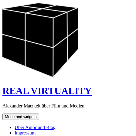
Skip
to
content
REAL VIRTUALITY
Alexander Matzkeit über Film und Medien
Menu and widgets
Über Autor und Blog
Impressum