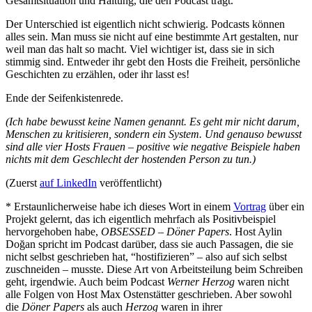
Gesamtsituation und Haltung, die den Podcast trägt.
Der Unterschied ist eigentlich nicht schwierig. Podcasts können
alles sein. Man muss sie nicht auf eine bestimmte Art gestalten, nur
weil man das halt so macht. Viel wichtiger ist, dass sie in sich
stimmig sind. Entweder ihr gebt den Hosts die Freiheit, persönliche
Geschichten zu erzählen, oder ihr lasst es!
Ende der Seifenkistenrede.
(Ich habe bewusst keine Namen genannt. Es geht mir nicht darum,
Menschen zu kritisieren, sondern ein System. Und genauso bewusst
sind alle vier Hosts Frauen – positive wie negative Beispiele haben
nichts mit dem Geschlecht der hostenden Person zu tun.)
(Zuerst
auf LinkedIn
veröffentlicht)
* Erstaunlicherweise habe ich dieses Wort in einem
Vortrag
über ein
Projekt gelernt, das ich eigentlich mehrfach als Positivbeispiel
hervorgehoben habe,
OBSESSED – Döner Papers
. Host Aylin
Doğan spricht im Podcast darüber, dass sie auch Passagen, die sie
nicht selbst geschrieben hat, “hostifizieren” – also auf sich selbst
zuschneiden – musste. Diese Art von Arbeitsteilung beim Schreiben
geht, irgendwie. Auch beim Podcast
Werner Herzog
waren nicht
alle Folgen von Host Max Ostenstätter geschrieben. Aber sowohl
die
Döner Papers
als auch
Herzog
waren in ihrer