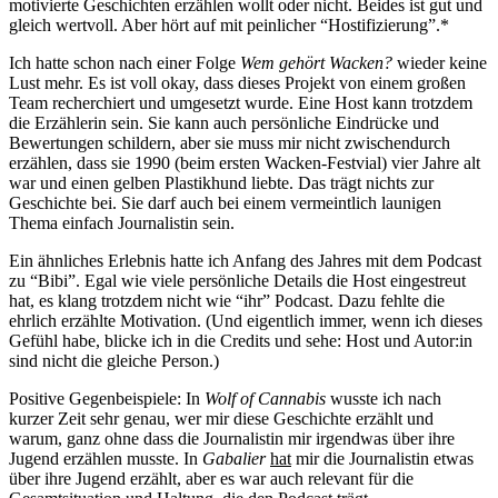
motivierte Geschichten erzählen wollt oder nicht. Beides ist gut und
Was
gleich wertvoll. Aber hört auf mit peinlicher “Hostifizierung”.*
haben
wir
Ich hatte schon nach einer Folge
Wem gehört Wacken?
wieder keine
gelacht
Lust mehr. Es ist voll okay, dass dieses Projekt von einem großen
Team recherchiert und umgesetzt wurde. Eine Host kann trotzdem
die Erzählerin sein. Sie kann auch persönliche Eindrücke und
Bewertungen schildern, aber sie muss mir nicht zwischendurch
erzählen, dass sie 1990 (beim ersten Wacken-Festvial) vier Jahre alt
war und einen gelben Plastikhund liebte. Das trägt nichts zur
Geschichte bei. Sie darf auch bei einem vermeintlich launigen
Thema einfach Journalistin sein.
Ein ähnliches Erlebnis hatte ich Anfang des Jahres mit dem Podcast
zu “Bibi”. Egal wie viele persönliche Details die Host eingestreut
hat, es klang trotzdem nicht wie “ihr” Podcast. Dazu fehlte die
ehrlich erzählte Motivation. (Und eigentlich immer, wenn ich dieses
Gefühl habe, blicke ich in die Credits und sehe: Host und Autor:in
sind nicht die gleiche Person.)
Positive Gegenbeispiele: In
Wolf of Cannabis
wusste ich nach
kurzer Zeit sehr genau, wer mir diese Geschichte erzählt und
warum, ganz ohne dass die Journalistin mir irgendwas über ihre
Jugend erzählen musste. In
Gabalier
hat
mir die Journalistin etwas
über ihre Jugend erzählt, aber es war auch relevant für die