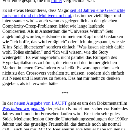
Vorfreude gespürt, die mit
früher
vergleichbar war.
Es ist etwas Besonderes, dass Magic
seit 33 Jahren eine Geschichte
fortschreibt und ein Multiversum baut
, das immer vielfältiger und
interessanter wird – auch wenn es gelegentlich an den gleichen
Complexity-Creep-Problemen leidet wie lange laufende
Comicserien. Als in Amsterdam die “Universes Within”-Sets
angekündigt wurden, entstanden in meinem Kopf nicht Gedanken
wie “Ich hoffe, das wird erträglich” oder “Ich bin gespannt, wie sie
X ins Spiel übersetzen” sondern einfach “Was lassen sie sich dafür
wohl Tolles einfallen” und “Ich will wissen, wie die Story
weitergeht”. Es war angenehm, nicht parallel das Rumpeln des
Hyperkapitalismus zu hören, der einen mit den immer gleichen
Marken in neuen Gewändern zuscheißt. Es war angenehm, sich
nicht zu den Crossovers verhalten zu müssen, sondern sich einfach
auf Neues und Kreatives zu freuen. Das hat mir mehr zu denken
gegeben, als ich erwartet hätte.
***
In der
neuen Ausgabe von LÄUFT
geht es um den Dokumentarfilm
Was haben wir gelacht
, der jetzt im Kino ist und sicher vor Ende des
Jahres auch noch im Fernsehen laufen wird. Er ist ein sehr gutes
Stück Medienreflexion über die Unterhaltungssendungen der 1990er
Jahren und das gruselige Frauenbild, das damals noch als normal
galt – auch bei mir. Mit Co-Regisseurin Eva Müller habe ich genau