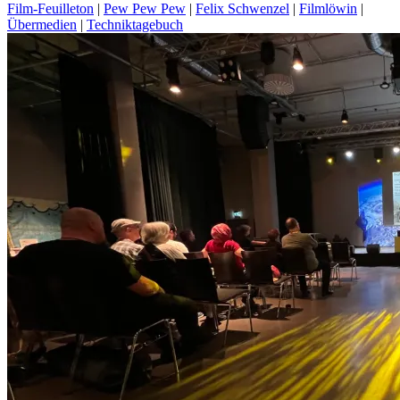
Film-Feuilleton
|
Pew Pew Pew
|
Felix Schwenzel
|
Filmlöwin
|
Übermedien
|
Techniktagebuch