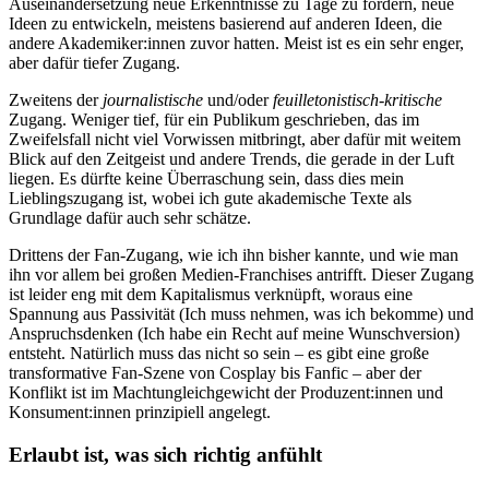
Auseinandersetzung neue Erkenntnisse zu Tage zu fördern, neue
Ideen zu entwickeln, meistens basierend auf anderen Ideen, die
andere Akademiker:innen zuvor hatten. Meist ist es ein sehr enger,
aber dafür tiefer Zugang.
Zweitens der
journalistische
und/oder
feuilletonistisch-kritische
Zugang. Weniger tief, für ein Publikum geschrieben, das im
Zweifelsfall nicht viel Vorwissen mitbringt, aber dafür mit weitem
Blick auf den Zeitgeist und andere Trends, die gerade in der Luft
liegen. Es dürfte keine Überraschung sein, dass dies mein
Lieblingszugang ist, wobei ich gute akademische Texte als
Grundlage dafür auch sehr schätze.
Drittens der Fan-Zugang, wie ich ihn bisher kannte, und wie man
ihn vor allem bei großen Medien-Franchises antrifft. Dieser Zugang
ist leider eng mit dem Kapitalismus verknüpft, woraus eine
Spannung aus Passivität (Ich muss nehmen, was ich bekomme) und
Anspruchsdenken (Ich habe ein Recht auf meine Wunschversion)
entsteht. Natürlich muss das nicht so sein – es gibt eine große
transformative Fan-Szene von Cosplay bis Fanfic – aber der
Konflikt ist im Machtungleichgewicht der Produzent:innen und
Konsument:innen prinzipiell angelegt.
Erlaubt ist, was sich richtig anfühlt