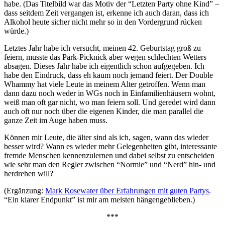
habe. (Das Titelbild war das Motiv der “Letzten Party ohne Kind” –
dass seitdem Zeit vergangen ist, erkenne ich auch daran, dass ich
Alkohol heute sicher nicht mehr so in den Vordergrund rücken
würde.)
Letztes Jahr habe ich versucht, meinen 42. Geburtstag groß zu
feiern, musste das Park-Picknick aber wegen schlechten Wetters
absagen. Dieses Jahr habe ich eigentlich schon aufgegeben. Ich
habe den Eindruck, dass eh kaum noch jemand feiert. Der Double
Whammy hat viele Leute in meinem Alter getroffen. Wenn man
dann dazu noch weder in WGs noch in Einfamilienhäusern wohnt,
weiß man oft gar nicht, wo man feiern soll. Und geredet wird dann
auch oft nur noch über die eigenen Kinder, die man parallel die
ganze Zeit im Auge haben muss.
Können mir Leute, die älter sind als ich, sagen, wann das wieder
besser wird? Wann es wieder mehr Gelegenheiten gibt, interessante
fremde Menschen kennenzulernen und dabei selbst zu entscheiden
wie sehr man den Regler zwischen “Normie” und “Nerd” hin- und
herdrehen will?
(Ergänzung:
Mark Rosewater über Erfahrungen mit guten Partys
.
“Ein klarer Endpunkt” ist mir am meisten hängengeblieben.)
***