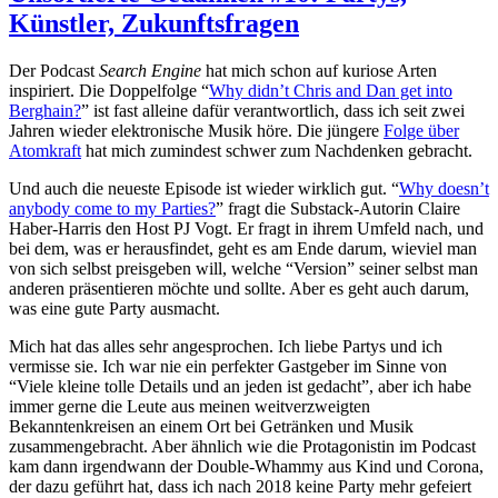
Künstler, Zukunftsfragen
Der Podcast
Search Engine
hat mich schon auf kuriose Arten
inspiriert. Die Doppelfolge “
Why didn’t Chris and Dan get into
Berghain?
” ist fast alleine dafür verantwortlich, dass ich seit zwei
Jahren wieder elektronische Musik höre. Die jüngere
Folge über
Atomkraft
hat mich zumindest schwer zum Nachdenken gebracht.
Und auch die neueste Episode ist wieder wirklich gut. “
Why doesn’t
anybody come to my Parties?
” fragt die Substack-Autorin Claire
Haber-Harris den Host PJ Vogt. Er fragt in ihrem Umfeld nach, und
bei dem, was er herausfindet, geht es am Ende darum, wieviel man
von sich selbst preisgeben will, welche “Version” seiner selbst man
anderen präsentieren möchte und sollte. Aber es geht auch darum,
was eine gute Party ausmacht.
Mich hat das alles sehr angesprochen. Ich liebe Partys und ich
vermisse sie. Ich war nie ein perfekter Gastgeber im Sinne von
“Viele kleine tolle Details und an jeden ist gedacht”, aber ich habe
immer gerne die Leute aus meinen weitverzweigten
Bekanntenkreisen an einem Ort bei Getränken und Musik
zusammengebracht. Aber ähnlich wie die Protagonistin im Podcast
kam dann irgendwann der Double-Whammy aus Kind und Corona,
der dazu geführt hat, dass ich nach 2018 keine Party mehr gefeiert