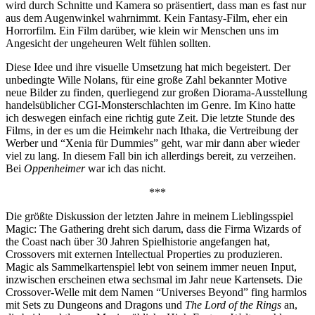
wird durch Schnitte und Kamera so präsentiert, dass man es fast nur
aus dem Augenwinkel wahrnimmt. Kein Fantasy-Film, eher ein
Horrorfilm. Ein Film darüber, wie klein wir Menschen uns im
Angesicht der ungeheuren Welt fühlen sollten.
Diese Idee und ihre visuelle Umsetzung hat mich begeistert. Der
unbedingte Wille Nolans, für eine große Zahl bekannter Motive
neue Bilder zu finden, querliegend zur großen Diorama-Ausstellung
handelsüblicher CGI-Monsterschlachten im Genre. Im Kino hatte
ich deswegen einfach eine richtig gute Zeit. Die letzte Stunde des
Films, in der es um die Heimkehr nach Ithaka, die Vertreibung der
Werber und “Xenia für Dummies” geht, war mir dann aber wieder
viel zu lang. In diesem Fall bin ich allerdings bereit, zu verzeihen.
Bei
Oppenheimer
war ich das nicht.
***
Die größte Diskussion der letzten Jahre in meinem Lieblingsspiel
Magic: The Gathering dreht sich darum, dass die Firma Wizards of
the Coast nach über 30 Jahren Spielhistorie angefangen hat,
Crossovers mit externen Intellectual Properties zu produzieren.
Magic als Sammelkartenspiel lebt von seinem immer neuen Input,
inzwischen erscheinen etwa sechsmal im Jahr neue Kartensets. Die
Crossover-Welle mit dem Namen “Universes Beyond” fing harmlos
mit Sets zu Dungeons and Dragons und
The Lord of the Rings
an,