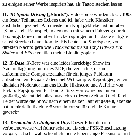
zu einigen seiner Werke inspiriert hat, als Tattoo stechen lassen.
11.
4D Sports Driving
(„Stunts“).
Videospiele wurden ab ca. 1993
ein fester Teil meines Lebens und ich habe viele Klassiker
ausführlich gespielt. Am meisten im Kopf geblieben ist mir aber
„Stunts“, ein Rennspiel, in dem man mit seinem Fahrzeug durch
Loopings fahren und über Brücken springen und – das wichtigste –
selbst Strecken bauen konnte. Bis heute sind Sportspiele, von
direkten Nachfolgern wie
Trackmania
bis zu
Tony Hawk’s Pro
Skater
und
Fifa
eigentlich meine Lieblingsspiele.
12.
X-Base
.
X-Base
war eine leider kurzlebige Show im
Nachmittagsprogramm des ZDF, die versuchte, das neu
aufkommende Computerzeitalter für ein junges Publikum
aufzubereiten. Es gab Videospiel-Wettkämpfe, Reportagen, einen
digitalen Moderator namens Eddie Highscore und Auftritte von
Elektro-Popgruppen. Ich fand
X-Base
von vorne bis hinten
großartig, sie enthielt alles, was ich zu diesem Zeitpunkt toll fand.
Leider wurde die Show nach einem halben Jahr eingestellt, aber sie
hat in mir definitiv ein größeres Interesse für digitale Kultur
geweckt.
13.
Terminator II: Judgment Day
.
Dieser Film, den ich
verbotenerweise viel früher schaute, als seine FSK-Einschätzung
vorgab, hat sehr wahrscheinlich meine lebenslange Faszination mit