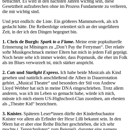
betrachtet. Es wird in den nächsten Jahren wichtig sein, diese
Gesetztheit aufzubrechen ohne im Prozess Fundamente zu verlieren,
die mir wichtig sind.
Und jetzt endlich: die Liste. Ein größeres Mammutwerk, als ich
gedacht hätte. Die Reihenfolge orientiert sich an der ungefähren
Zeit, in der ich den Dingen begegnet bin.
1. Chris de Burgh:
Spark to a Flame
.
Meine erste popkulturelle
Erinnerung ist Mitsingen zu „Don’t Pay the Ferryman“. Der relativ
softe Musikgeschmack meiner Eltern hat mich in jedem Fall geprägt.
Noch heute sehe ich immer wieder, dass Popmusik, die eher im Folk
als im Blues verwurzelt ist, mich stärker anspricht.
2.
Cats
und
Starlight Express
.
Ich habe beide Musicals als Kind
gesehen und natürlich anschließend die Alben in Dauerrotation
gehört. „Musical Theatre“ und besonders der Stil von Andrew
Lloyd Webber hat sich in meine DNA eingeschrieben. Trotz allem
anderen, was ich im Leben so gemacht habe, würde ich mich,
müsste ich mich einem US-Highschool-Clan zuordnen, am ehesten
als „Theatre Kid“ bezeichnen.
3. Knister.
Späteren Leser*innen dürfte der Kinderbuchautor
Knister vor allem als Erfinder der Hexe Lilli bekannt sein. In den
90ern hat er aber eine Reihe Bücher geschrieben, die ich sehr
mochte („Teppichpiloten“ zum Beispiel), darunter eins namens