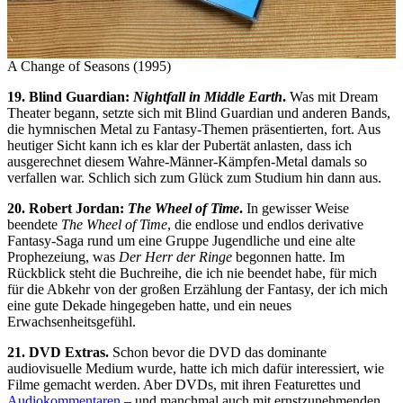
A Change of Seasons (1995)
19. Blind Guardian:
Nightfall in Middle Earth
.
Was mit Dream
Theater begann, setzte sich mit Blind Guardian und anderen Bands,
die hymnischen Metal zu Fantasy-Themen präsentierten, fort. Aus
heutiger Sicht kann ich es klar der Pubertät anlasten, dass ich
ausgerechnet diesem Wahre-Männer-Kämpfen-Metal damals so
verfallen war. Schlich sich zum Glück zum Studium hin dann aus.
20. Robert Jordan:
The Wheel of Time
.
In gewisser Weise
beendete
The Wheel of Time
, die endlose und endlos derivative
Fantasy-Saga rund um eine Gruppe Jugendliche und eine alte
Prophezeiung, was
Der Herr der Ringe
begonnen hatte. Im
Rückblick steht die Buchreihe, die ich nie beendet habe, für mich
für die Abkehr von der großen Erzählung der Fantasy, der ich mich
eine gute Dekade hingegeben hatte, und ein neues
Erwachsenheitsgefühl.
21. DVD Extras.
Schon bevor die DVD das dominante
audiovisuelle Medium wurde, hatte ich mich dafür interessiert, wie
Filme gemacht werden. Aber DVDs, mit ihren Featurettes und
Audiokommentaren
– und manchmal auch mit ernstzunehmenden