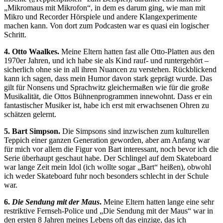
„Mikromaus mit Mikrofon“, in dem es darum ging, wie man mit
Mikro und Recorder Hörspiele und andere Klangexperimente
machen kann. Von dort zum Podcasten war es quasi ein logischer
Schritt.
4. Otto Waalkes.
Meine Eltern hatten fast alle Otto-Platten aus den
1970er Jahren, und ich habe sie als Kind rauf- und runtergehört –
sicherlich ohne sie in all ihren Nuancen zu verstehen. Rückblickend
kann ich sagen, dass mein Humor davon stark geprägt wurde. Das
gilt für Nonsens und Sprachwitz gleichermaßen wie für die große
Musikalität, die Ottos Bühnenprogrammen innewohnt. Dass er ein
fantastischer Musiker ist, habe ich erst mit erwachsenen Ohren zu
schätzen gelernt.
5. Bart Simpson.
Die Simpsons sind inzwischen zum kulturellen
Teppich einer ganzen Generation geworden, aber am Anfang war
für mich vor allem die Figur von Bart interessant, noch bevor ich die
Serie überhaupt geschaut habe. Der Schlingel auf dem Skateboard
war lange Zeit mein Idol (ich wollte sogar „Bart“ heißen), obwohl
ich weder Skateboard fuhr noch besonders schlecht in der Schule
war.
6.
Die Sendung mit der Maus
.
Meine Eltern hatten lange eine sehr
restriktive Fernseh-Police und „Die Sendung mit der Maus“ war in
den ersten 8 Jahren meines Lebens oft das einzige, das ich