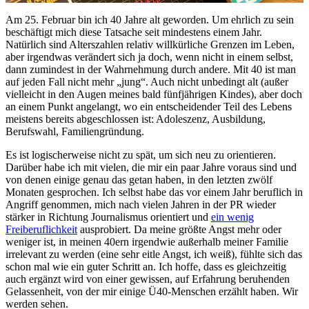
Am 25. Februar bin ich 40 Jahre alt geworden. Um ehrlich zu sein
beschäftigt mich diese Tatsache seit mindestens einem Jahr.
Natürlich sind Alterszahlen relativ willkürliche Grenzen im Leben,
aber irgendwas verändert sich ja doch, wenn nicht in einem selbst,
dann zumindest in der Wahrnehmung durch andere. Mit 40 ist man
auf jeden Fall nicht mehr „jung“. Auch nicht unbedingt alt (außer
vielleicht in den Augen meines bald fünfjährigen Kindes), aber doch
an einem Punkt angelangt, wo ein entscheidender Teil des Lebens
meistens bereits abgeschlossen ist: Adoleszenz, Ausbildung,
Berufswahl, Familiengründung.
Es ist logischerweise nicht zu spät, um sich neu zu orientieren.
Darüber habe ich mit vielen, die mir ein paar Jahre voraus sind und
von denen einige genau das getan haben, in den letzten zwölf
Monaten gesprochen. Ich selbst habe das vor einem Jahr beruflich in
Angriff genommen, mich nach vielen Jahren in der PR wieder
stärker in Richtung Journalismus orientiert und
ein wenig
Freiberuflichkeit
ausprobiert. Da meine größte Angst mehr oder
weniger ist, in meinen 40ern irgendwie außerhalb meiner Familie
irrelevant zu werden (eine sehr eitle Angst, ich weiß), fühlte sich das
schon mal wie ein guter Schritt an. Ich hoffe, dass es gleichzeitig
auch ergänzt wird von einer gewissen, auf Erfahrung beruhenden
Gelassenheit, von der mir einige Ü40-Menschen erzählt haben. Wir
werden sehen.