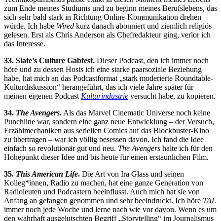
zum Ende meines Studiums und zu beginn meines Berufslebens, das
sich sehr bald stark in Richtung Online-Kommunikation drehen
würde. Ich habe
Wired
kurz danach abonniert und ziemlich religiös
gelesen. Erst als Chris Anderson als Chefredakteur ging, verlor ich
das Interesse.
33. Slate’s Culture Gabfest.
Dieser Podcast, den ich immer noch
höre und zu dessen Hosts ich eine starke paarsoziale Beziehung
habe, hat mich an das Podcastformat „stark moderierte Roundtable-
Kulturdiskussion“ herangeführt, das ich viele Jahre später für
meinen eigenen Podcast
Kulturindustrie
versucht habe, zu kopieren.
34.
The Avengers
.
Als das Marvel Cinematic Universe noch keine
Punchline war, sondern eine ganz neue Entwicklung – der Versuch,
Erzählmechaniken aus seriellen Comics auf das Blockbuster-Kino
zu übertragen – war ich völlig besessen davon. Ich fand die Idee
einfach so revolutionär gut und neu.
The Avengers
halte ich für den
Höhepunkt dieser Idee und bis heute für einen erstaunlichen Film.
35.
This American Life
.
Die Art von Ira Glass und seinen
Kolleg*innen, Radio zu machen, hat eine ganze Generation von
Radioleuten und Podcastern beeinflusst. Auch mich hat sie von
Anfang an gefangen genommen und sehr beeindruckt. Ich höre
TAL
immer noch jede Woche und lerne nach wie vor davon. Wenn es um
den wahrhaft ausgelutschten Begriff „Storytelling“ im Journalismus