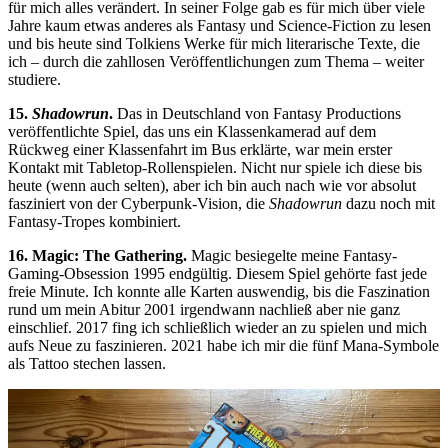
für mich alles verändert. In seiner Folge gab es für mich über viele
Jahre kaum etwas anderes als Fantasy und Science-Fiction zu lesen
und bis heute sind Tolkiens Werke für mich literarische Texte, die
ich – durch die zahllosen Veröffentlichungen zum Thema – weiter
studiere.
15.
Shadowrun
.
Das in Deutschland von Fantasy Productions
veröffentlichte Spiel, das uns ein Klassenkamerad auf dem
Rückweg einer Klassenfahrt im Bus erklärte, war mein erster
Kontakt mit Tabletop-Rollenspielen. Nicht nur spiele ich diese bis
heute (wenn auch selten), aber ich bin auch nach wie vor absolut
fasziniert von der Cyberpunk-Vision, die
Shadowrun
dazu noch mit
Fantasy-Tropes kombiniert.
16. Magic: The Gathering.
Magic besiegelte meine Fantasy-
Gaming-Obsession 1995 endgültig. Diesem Spiel gehörte fast jede
freie Minute. Ich konnte alle Karten auswendig, bis die Faszination
rund um mein Abitur 2001 irgendwann nachließ aber nie ganz
einschlief. 2017 fing ich schließlich wieder an zu spielen und mich
aufs Neue zu faszinieren. 2021 habe ich mir die fünf Mana-Symbole
als Tattoo stechen lassen.