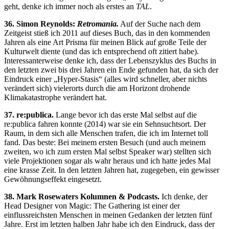
geht, denke ich immer noch als erstes an
TAL
.
36. Simon Reynolds:
Retromania.
Auf der Suche nach dem
Zeitgeist stieß ich 2011 auf dieses Buch, das in den kommenden
Jahren als eine Art Prisma für meinen Blick auf große Teile der
Kulturwelt diente (und das ich entsprechend oft zitiert habe).
Interessanterweise denke ich, dass der Lebenszyklus des Buchs in
den letzten zwei bis drei Jahren ein Ende gefunden hat, da sich der
Eindruck einer „Hyper-Stasis“ (alles wird schneller, aber nichts
verändert sich) vielerorts durch die am Horizont drohende
Klimakatastrophe verändert hat.
37. re:publica.
Lange bevor ich das erste Mal selbst auf die
re:publica fahren konnte (2014) war sie ein Sehnsuchtsort. Der
Raum, in dem sich alle Menschen trafen, die ich im Internet toll
fand. Das beste: Bei meinem ersten Besuch (und auch meinem
zweiten, wo ich zum ersten Mal selbst Speaker war) stellten sich
viele Projektionen sogar als wahr heraus und ich hatte jedes Mal
eine krasse Zeit. In den letzten Jahren hat, zugegeben, ein gewisser
Gewöhnungseffekt eingesetzt.
38. Mark Rosewaters Kolumnen & Podcasts.
Ich denke, der
Head Designer von Magic: The Gathering ist einer der
einflussreichsten Menschen in meinen Gedanken der letzten fünf
Jahre. Erst im letzten halben Jahr habe ich den Eindruck, dass der