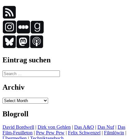
Eintrag suchen
Search
for:
Archiv
Archiv
Blogroll
David Bordwell
|
Dirk von Gehlen
|
Das A&O
|
Das Nuf
|
Das
Film-Feuilleton
|
Pew Pew Pew
|
Felix Schwenzel
|
Filmlöwin
|
Übermedien
|
Techniktagebuch