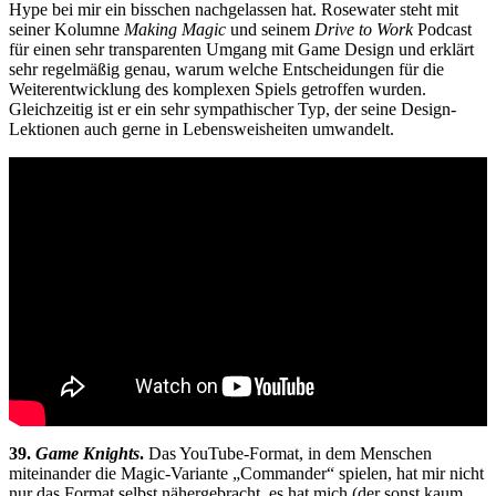
Hype bei mir ein bisschen nachgelassen hat. Rosewater steht mit
seiner Kolumne
Making Magic
und seinem
Drive to Work
Podcast
für einen sehr transparenten Umgang mit Game Design und erklärt
sehr regelmäßig genau, warum welche Entscheidungen für die
Weiterentwicklung des komplexen Spiels getroffen wurden.
Gleichzeitig ist er ein sehr sympathischer Typ, der seine Design-
Lektionen auch gerne in Lebensweisheiten umwandelt.
39.
Game Knights
.
Das YouTube-Format, in dem Menschen
miteinander die Magic-Variante „Commander“ spielen, hat mir nicht
nur das Format selbst nähergebracht, es hat mich (der sonst kaum