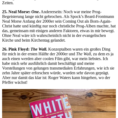
Zeiten.
25. Neal Morse:
One
.
Andererseits: Noch war meine Prog-
Begeisterung lange nicht gebrochen. Als Spock’s Beard-Frontmann
Neal Morse Anfang der 2000er sein Coming Out als Born-Again-
Christ hatte und künftig nur noch christliche Prog-Alben machte, hat
das, gemeinsam mit einigen anderen Faktoren, etwas in mir bewegt.
Ohne Neal wäre ich wahrscheinlich nicht in der evangelischen
Kirche und beim Kirchentag gelandet.
26. Pink Floyd:
The Wall
.
Konzeptalben waren ein großes Ding
für mich in der ersten Hälfte der 2000er und
The Wall
, zu dem es ja
auch einen werden aber coolen Film gibt, war mein liebstes. Ich
habe mich sehr ausführlich damit beschäftigt und meine
Vorstellungen von gelungen transmedialen Erfahrungen, wie ich sie
zehn Jahre später erforschen würde, wurden sehr davon geprägt.
Aber nur damit das klar ist: Roger Waters kann hingehen, wo der
Pfeffer wächst!