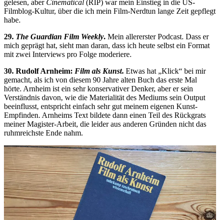
gelesen, aber
Cinematical
(RIP) war mein Einstieg in die US-
Filmblog-Kultur, über die ich mein Film-Nerdtun lange Zeit gepflegt
habe.
29.
The Guardian Film Weekly
.
Mein allererster Podcast. Dass er
mich geprägt hat, sieht man daran, dass ich heute selbst ein Format
mit zwei Interviews pro Folge moderiere.
30. Rudolf Arnheim:
Film als Kunst
.
Etwas hat „Klick“ bei mir
gemacht, als ich von diesem 90 Jahre alten Buch das erste Mal
hörte. Arnheim ist ein sehr konservativer Denker, aber er sein
Verständnis davon, wie die Materialität des Mediums sein Output
beeinflusst, entspricht einfach sehr gut meinem eigenen Kunst-
Empfinden. Arnheims Text bildete dann einen Teil des Rückgrats
meiner Magister-Arbeit, die leider aus anderen Gründen nicht das
ruhmreichste Ende nahm.