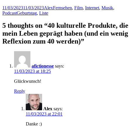
Posted
Author
Categories
11/03/2023
11/03/2023
Alex
Fernsehen
,
Film
,
Internet
,
Musik
,
on
Tags
Podcast
Geburtstag
,
Liste
5 thoughts on “
40 kulturelle Produkte, die
mein Leben geprägt haben (und ein wenig
Reflexion zum 40 werden)
”
afictionesse
says:
11/03/2023 at 18:25
Glückwunsch!
Reply
Alex
says:
11/03/2023 at 22:01
Danke :)