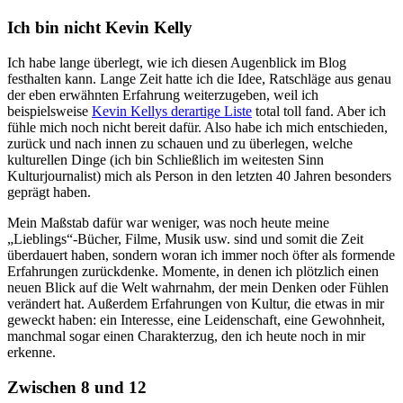
Ich bin nicht Kevin Kelly
Ich habe lange überlegt, wie ich diesen Augenblick im Blog
festhalten kann. Lange Zeit hatte ich die Idee, Ratschläge aus genau
der eben erwähnten Erfahrung weiterzugeben, weil ich
beispielsweise
Kevin Kellys derartige Liste
total toll fand. Aber ich
fühle mich noch nicht bereit dafür. Also habe ich mich entschieden,
zurück und nach innen zu schauen und zu überlegen, welche
kulturellen Dinge (ich bin Schließlich im weitesten Sinn
Kulturjournalist) mich als Person in den letzten 40 Jahren besonders
geprägt haben.
Mein Maßstab dafür war weniger, was noch heute meine
„Lieblings“-Bücher, Filme, Musik usw. sind und somit die Zeit
überdauert haben, sondern woran ich immer noch öfter als formende
Erfahrungen zurückdenke. Momente, in denen ich plötzlich einen
neuen Blick auf die Welt wahrnahm, der mein Denken oder Fühlen
verändert hat. Außerdem Erfahrungen von Kultur, die etwas in mir
geweckt haben: ein Interesse, eine Leidenschaft, eine Gewohnheit,
manchmal sogar einen Charakterzug, den ich heute noch in mir
erkenne.
Zwischen 8 und 12