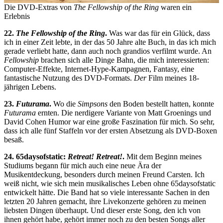
Die DVD-Extras von
The Fellowship of the Ring
waren ein
Erlebnis
22.
The Fellowship of the Ring
.
Was war das für ein Glück, dass
ich in einer Zeit lebte, in der das 50 Jahre alte Buch, in das ich mich
gerade verliebt hatte, dann auch noch grandios verfilmt wurde. An
Fellowship
brachen sich alle Dinge Bahn, die mich interessierten:
Computer-Effekte, Internet-Hype-Kampagnen, Fantasy, eine
fantastische Nutzung des DVD-Formats.
Der
Film meines 18-
jährigen Lebens.
23.
Futurama
.
Wo die
Simpsons
den Boden bestellt hatten, konnte
Futurama
ernten. Die nerdigere Variante von Matt Groenings und
David Cohen Humor war eine große Faszination für mich. So sehr,
dass ich alle fünf Staffeln vor der ersten Absetzung als DVD-Boxen
besaß.
24. 65daysofstatic:
Retreat! Retreat!
.
Mit dem Beginn meines
Studiums begann für mich auch eine neue Ära der
Musikentdeckung, besonders durch meinen Freund Carsten. Ich
weiß nicht, wie sich mein musikalisches Leben ohne 65daysofstatic
entwickelt hätte. Die Band hat so viele interessante Sachen in den
letzten 20 Jahren gemacht, ihre Livekonzerte gehören zu meinen
liebsten Dingen überhaupt. Und dieser erste Song, den ich von
ihnen gehört habe, gehört immer noch zu den besten Songs aller