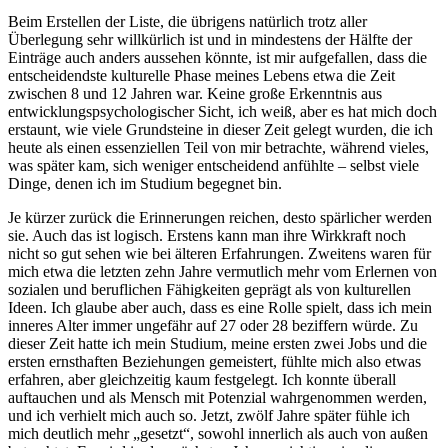
Beim Erstellen der Liste, die übrigens natürlich trotz aller
Überlegung sehr willkürlich ist und in mindestens der Hälfte der
Einträge auch anders aussehen könnte, ist mir aufgefallen, dass die
entscheidendste kulturelle Phase meines Lebens etwa die Zeit
zwischen 8 und 12 Jahren war. Keine große Erkenntnis aus
entwicklungspsychologischer Sicht, ich weiß, aber es hat mich doch
erstaunt, wie viele Grundsteine in dieser Zeit gelegt wurden, die ich
heute als einen essenziellen Teil von mir betrachte, während vieles,
was später kam, sich weniger entscheidend anfühlte – selbst viele
Dinge, denen ich im Studium begegnet bin.
Je kürzer zurück die Erinnerungen reichen, desto spärlicher werden
sie. Auch das ist logisch. Erstens kann man ihre Wirkkraft noch
nicht so gut sehen wie bei älteren Erfahrungen. Zweitens waren für
mich etwa die letzten zehn Jahre vermutlich mehr vom Erlernen von
sozialen und beruflichen Fähigkeiten geprägt als von kulturellen
Ideen. Ich glaube aber auch, dass es eine Rolle spielt, dass ich mein
inneres Alter immer ungefähr auf 27 oder 28 beziffern würde. Zu
dieser Zeit hatte ich mein Studium, meine ersten zwei Jobs und die
ersten ernsthaften Beziehungen gemeistert, fühlte mich also etwas
erfahren, aber gleichzeitig kaum festgelegt. Ich konnte überall
auftauchen und als Mensch mit Potenzial wahrgenommen werden,
und ich verhielt mich auch so. Jetzt, zwölf Jahre später fühle ich
mich deutlich mehr „gesetzt“, sowohl innerlich als auch von außen