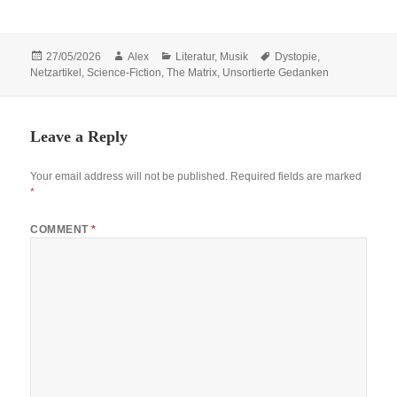
Posted
Author
Categories
Tags
27/05/2026
Alex
Literatur
,
Musik
Dystopie
,
on
Netzartikel
,
Science-Fiction
,
The Matrix
,
Unsortierte Gedanken
Leave a Reply
Your email address will not be published.
Required fields are marked
*
COMMENT
*