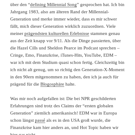
über den “
defining Millennial Song
” gesprochen hat. Ich bin
Jahrgang 1983, also am älteren Rand der Millennial-
Generation und merke immer wieder, dass es mir schwer
fällt, mich dieser Generation wirklich zuzuordnen. Viele
meiner
prägendsten kulturellen Erlebnisse
stammen genau
aus der Zeit knapp vor 9/11. Als die Dinge passierten, über
die Hazel Cills und Sheldon Pearce im Podcast sprechen –
Cringe, Emo, Finanzkrise, iTunes-Hits, YouTube, EDM –
war ich mit dem Studium quasi schon fertig. Gleichzeitig bin
ich nicht alt genug, um so richtig den Generation-X-Moment
in den 90ern mitgenommen zu haben, den ich ja auch für
prägend für die
Blogosphäre
halte.
Was mir noch aufgefallen ist: Die bei NPR geschilderten
Erfahrungen sind trotz des Claims der “ersten globalen
Generation” ziemlich amerikanisch! EDM war in Europa
schon längst
passé
als es in den USA groß wurde, die
Finanzkrise kam hier anders an, und Hot Topic haben wir
hier gar nicht.