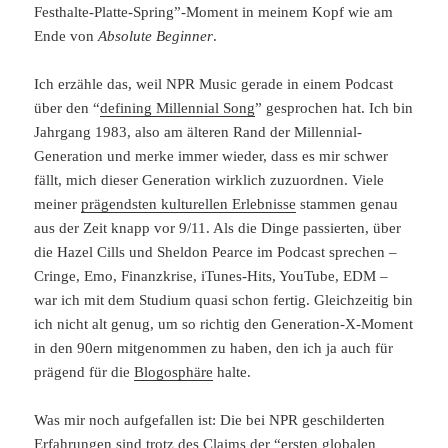
Festhalte-Platte-Spring”-Moment in meinem Kopf wie am
Ende von
Absolute Beginner
.
Ich erzähle das, weil NPR Music gerade in einem Podcast
über den “
defining Millennial Song
” gesprochen hat. Ich bin
Jahrgang 1983, also am älteren Rand der Millennial-
Generation und merke immer wieder, dass es mir schwer
fällt, mich dieser Generation wirklich zuzuordnen. Viele
meiner
prägendsten kulturellen Erlebnisse
stammen genau
aus der Zeit knapp vor 9/11. Als die Dinge passierten, über
die Hazel Cills und Sheldon Pearce im Podcast sprechen –
Cringe, Emo, Finanzkrise, iTunes-Hits, YouTube, EDM –
war ich mit dem Studium quasi schon fertig. Gleichzeitig bin
ich nicht alt genug, um so richtig den Generation-X-Moment
in den 90ern mitgenommen zu haben, den ich ja auch für
prägend für die
Blogosphäre
halte.
Was mir noch aufgefallen ist: Die bei NPR geschilderten
Erfahrungen sind trotz des Claims der “ersten globalen