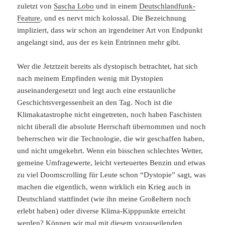
zuletzt von
Sascha Lobo
und in einem
Deutschlandfunk-
Feature
, und es nervt mich kolossal. Die Bezeichnung
impliziert, dass wir schon an irgendeiner Art von Endpunkt
angelangt sind, aus der es kein Entrinnen mehr gibt.
Wer die Jetztzeit bereits als dystopisch betrachtet, hat sich
nach meinem Empfinden wenig mit Dystopien
auseinandergesetzt und legt auch eine erstaunliche
Geschichtsvergessenheit an den Tag. Noch ist die
Klimakatastrophe nicht eingetreten, noch haben Faschisten
nicht überall die absolute Herrschaft übernommen und noch
beherrschen wir die Technologie, die wir geschaffen haben,
und nicht umgekehrt. Wenn ein bisschen schlechtes Wetter,
gemeine Umfragewerte, leicht verteuertes Benzin und etwas
zu viel Doomscrolling für Leute schon “Dystopie” sagt, was
machen die eigentlich, wenn wirklich ein Krieg auch in
Deutschland stattfindet (wie ihn meine Großeltern noch
erlebt haben) oder diverse Klima-Kipppunkte erreicht
werden? Können wir mal mit diesem vorauseilenden