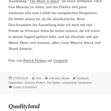
Ausstellung “
The Music is Black
” im frisch eröffneten V&A
East Museum zu sehen, und das Erleben dort passt
wiederum sehr zum Gefühl der europäischen Perspektive,
die immer anders ist, als die amerikanische. Beim
Durchwandern der Ausstellung habe ich mich mit viel
Freude an Schwarze britische Artists erinnert, die ich schon
in meiner Jugend gefeiert habe, und die ebenfalls sehr gut
Matrix Music sein könnten, allen voran Massive Attack und
Skunk Anansie.
Foto von
Patrick Perkins
auf
Unsplash
Posted
Author
Categories
Tags
27/05/2026
Alex
Literatur
,
Musik
Dystopie
,
on
Netzartikel
,
Science-Fiction
,
The Matrix
,
Unsortierte Gedanken
on Unsortierte Gedanken #9: Nils Westerboer, Keine Dy
Leave a comment
Qualityland