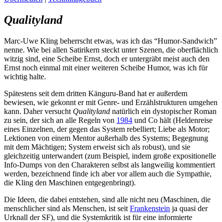
Qualityland
Marc-Uwe Kling beherrscht etwas, was ich das “Humor-Sandwich”
nenne. Wie bei allen Satirikern steckt unter Szenen, die oberflächlich
witzig sind, eine Scheibe Ernst, doch er untergräbt meist auch den
Ernst noch einmal mit einer weiteren Scheibe Humor, was ich für
wichtig halte.
Spätestens seit dem dritten Känguru-Band hat er außerdem
bewiesen, wie gekonnt er mit Genre- und Erzählstrukturen umgehen
kann. Daher versucht
Qualityland
natürlich ein dystopischer Roman
zu sein, der sich an alle Regeln von
1984
und Co hält (Heldenreise
eines Einzelnen, der gegen das System rebelliert; Liebe als Motor;
Lektionen von einem Mentor außerhalb des Systems; Begegnung
mit dem Mächtigen; System erweist sich als robust), und sie
gleichzeitig unterwandert (zum Beispiel, indem große expositionelle
Info-Dumps von den Charakteren selbst als langweilig kommentiert
werden, bezeichnend finde ich aber vor allem auch die Sympathie,
die Kling den Maschinen entgegenbringt).
Die Ideen, die dabei entstehen, sind alle nicht neu (Maschinen, die
menschlicher sind als Menschen, ist seit
Frankenstein
ja quasi der
Urknall der SF), und die Systemkritik ist für eine informierte