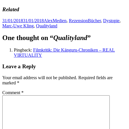
Related
Posted
Author
Categories
Tags
31/01/2018
31/01/2018
Alex
Medien
,
Rezension
Bücher
,
Dystopie
,
on
Marc-Uwe Kling
,
Qualityland
One thought on “
Qualityland
”
Pingback:
Filmkritik: Die Känguru-Chroniken – REAL
VIRTUALITY
Leave a Reply
Your email address will not be published.
Required fields are
marked
*
Comment
*