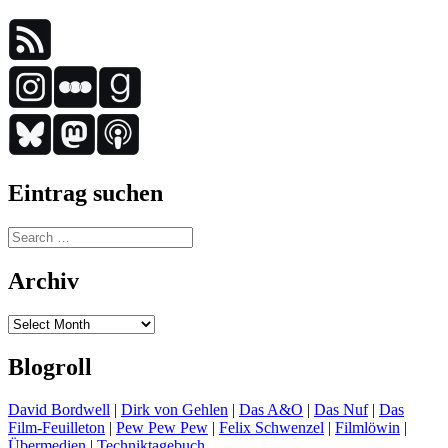
Eintrag suchen
Search
for:
Archiv
Archiv
Blogroll
David Bordwell
|
Dirk von Gehlen
|
Das A&O
|
Das Nuf
|
Das
Film-Feuilleton
|
Pew Pew Pew
|
Felix Schwenzel
|
Filmlöwin
|
Übermedien
|
Techniktagebuch