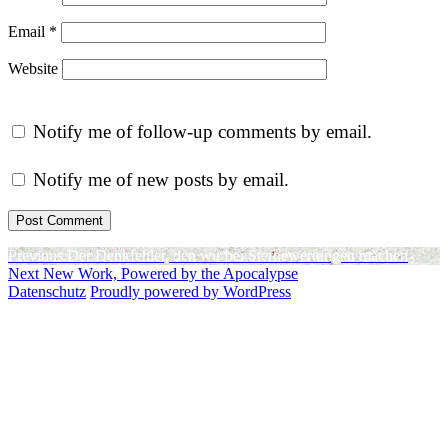
Email
*
Website
Notify me of follow-up comments by email.
Notify me of new posts by email.
Post
Previous
Previous
Der Denkfehler, den wir bei Sternewertungen machen
Next
post:
Next
New Work, Powered by the Apocalypse
navigation
post:
Datenschutz
Proudly powered by WordPress