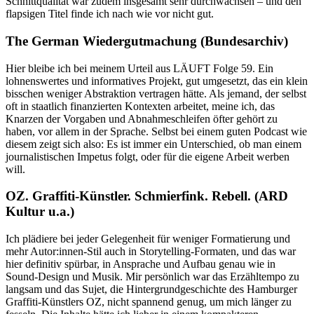
Schnittqualität war zudem insgesamt sehr durchwachsen – und den
flapsigen Titel finde ich nach wie vor nicht gut.
The German Wiedergutmachung (Bundesarchiv)
Hier bleibe ich bei meinem Urteil aus LÄUFT Folge 59. Ein
lohnenswertes und informatives Projekt, gut umgesetzt, das ein klein
bisschen weniger Abstraktion vertragen hätte. Als jemand, der selbst
oft in staatlich finanzierten Kontexten arbeitet, meine ich, das
Knarzen der Vorgaben und Abnahmeschleifen öfter gehört zu
haben, vor allem in der Sprache. Selbst bei einem guten Podcast wie
diesem zeigt sich also: Es ist immer ein Unterschied, ob man einem
journalistischen Impetus folgt, oder für die eigene Arbeit werben
will.
OZ. Graffiti-Künstler. Schmierfink. Rebell. (ARD
Kultur u.a.)
Ich plädiere bei jeder Gelegenheit für weniger Formatierung und
mehr Autor:innen-Stil auch in Storytelling-Formaten, und das war
hier definitiv spürbar, in Ansprache und Aufbau genau wie in
Sound-Design und Musik. Mir persönlich war das Erzähltempo zu
langsam und das Sujet, die Hintergrundgeschichte des Hamburger
Graffiti-Künstlers OZ, nicht spannend genug, um mich länger zu