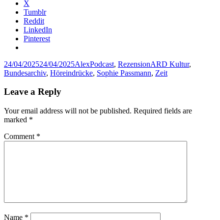
X
Tumblr
Reddit
LinkedIn
Pinterest
Posted
Author
Categories
Tags
24/04/2025
24/04/2025
Alex
Podcast
,
Rezension
ARD Kultur
,
on
Bundesarchiv
,
Höreindrücke
,
Sophie Passmann
,
Zeit
Leave a Reply
Your email address will not be published.
Required fields are
marked
*
Comment
*
Name
*