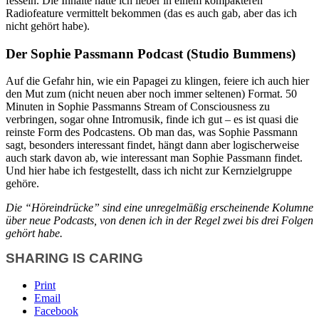
fesseln. Die Inhalte hätte ich lieber in einem kompakteren
Radiofeature vermittelt bekommen (das es auch gab, aber das ich
nicht gehört habe).
Der Sophie Passmann Podcast (Studio Bummens)
Auf die Gefahr hin, wie ein Papagei zu klingen, feiere ich auch hier
den Mut zum (nicht neuen aber noch immer seltenen) Format. 50
Minuten in Sophie Passmanns Stream of Consciousness zu
verbringen, sogar ohne Intromusik, finde ich gut – es ist quasi die
reinste Form des Podcastens. Ob man das, was Sophie Passmann
sagt, besonders interessant findet, hängt dann aber logischerweise
auch stark davon ab, wie interessant man Sophie Passmann findet.
Und hier habe ich festgestellt, dass ich nicht zur Kernzielgruppe
gehöre.
Die “Höreindrücke” sind eine unregelmäßig erscheinende Kolumne
über neue Podcasts, von denen ich in der Regel zwei bis drei Folgen
gehört habe.
SHARING IS CARING
Print
Email
Facebook