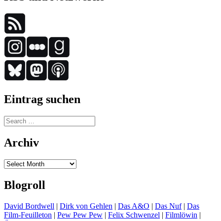
Eintrag suchen
Search
for:
Archiv
Archiv
Blogroll
David Bordwell
|
Dirk von Gehlen
|
Das A&O
|
Das Nuf
|
Das
Film-Feuilleton
|
Pew Pew Pew
|
Felix Schwenzel
|
Filmlöwin
|