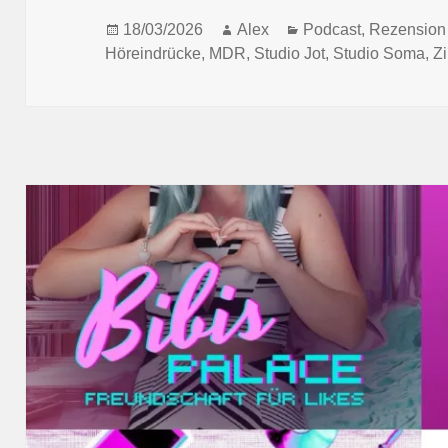
Posted
Author
Categories
18/03/2026
Alex
Podcast
,
Rezension
on
Höreindrücke
,
MDR
,
Studio Jot
,
Studio Soma
,
Z