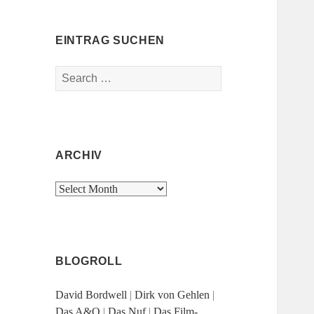
EINTRAG SUCHEN
Search
for:
ARCHIV
Archiv
BLOGROLL
David Bordwell
|
Dirk von Gehlen
|
Das A&O
|
Das Nuf
|
Das Film-