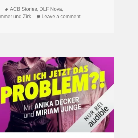
Tags
ACB Stories
,
DLF Nova
,
on Höreindrücke: Die Lieb
immer und Zirk
Leave a comment