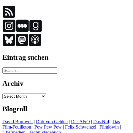
Eintrag suchen
Search
for:
Archiv
Archiv
Blogroll
David Bordwell
|
Dirk von Gehlen
|
Das A&O
|
Das Nuf
|
Das
Film-Feuilleton
|
Pew Pew Pew
|
Felix Schwenzel
|
Filmlöwin
|
Übermedien
|
Techniktagebuch