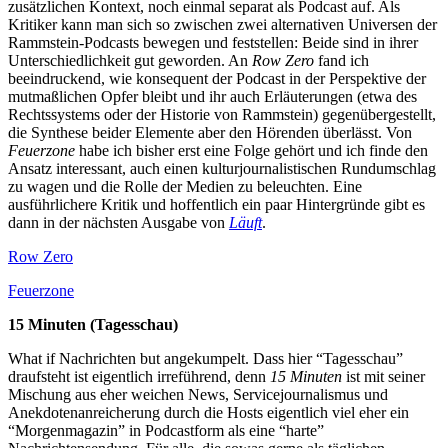
zusätzlichen Kontext, noch einmal separat als Podcast auf. Als
Kritiker kann man sich so zwischen zwei alternativen Universen der
Rammstein-Podcasts bewegen und feststellen: Beide sind in ihrer
Unterschiedlichkeit gut geworden. An
Row Zero
fand ich
beeindruckend, wie konsequent der Podcast in der Perspektive der
mutmaßlichen Opfer bleibt und ihr auch Erläuterungen (etwa des
Rechtssystems oder der Historie von Rammstein) gegenübergestellt,
die Synthese beider Elemente aber den Hörenden überlässt. Von
Feuerzone
habe ich bisher erst eine Folge gehört und ich finde den
Ansatz interessant, auch einen kulturjournalistischen Rundumschlag
zu wagen und die Rolle der Medien zu beleuchten. Eine
ausführlichere Kritik und hoffentlich ein paar Hintergründe gibt es
dann in der nächsten Ausgabe von
Läuft
.
Row Zero
Feuerzone
15 Minuten (Tagesschau)
What if Nachrichten but angekumpelt. Dass hier “Tagesschau”
draufsteht ist eigentlich irreführend, denn
15 Minuten
ist mit seiner
Mischung aus eher weichen News, Servicejournalismus und
Anekdotenanreicherung durch die Hosts eigentlich viel eher ein
“Morgenmagazin” in Podcastform als eine “harte”