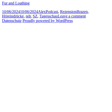
Fur and Loathing
Posted
Author
Categories
Tags
10/06/2024
10/06/2024
Alex
Podcast
,
Rezension
Brazen
,
on
on
Höreindrücke
,
ndr
,
SZ
,
Tagesschau
Leave a comment
Row
Datenschutz
Proudly powered by WordPress
Zero,
Feuerzone,
15
Minuten,
Fur
and
Loathing:
Vier
Podcast-
Kurzkritiken