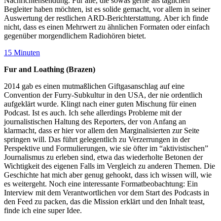
Nachrichtensendung. Für alle, die sowas gerne als täglichen
Begleiter haben möchten, ist es solide gemacht, vor allem in seiner
Auswertung der restlichen ARD-Berichterstattung. Aber ich finde
nicht, dass es einen Mehrwert zu ähnlichen Formaten oder einfach
gegenüber morgendlichem Radiohören bietet.
15 Minuten
Fur and Loathing (Brazen)
2014 gab es einen mutmaßlichen Giftgasanschlag auf eine
Convention der Furry-Subkultur in den USA, der nie ordentlich
aufgeklärt wurde. Klingt nach einer guten Mischung für einen
Podcast. Ist es auch. Ich sehe allerdings Probleme mit der
journalistischen Haltung des Reporters, der von Anfang an
klarmacht, dass er hier vor allem den Marginalisierten zur Seite
springen will. Das führt gelegentlich zu Verzerrungen in der
Perspektive und Formulierungen, wie sie öfter im “aktivistischen”
Journalismus zu erleben sind, etwa das wiederholte Betonen der
Wichtigkeit des eigenen Falls im Vergleich zu anderen Themen. Die
Geschichte hat mich aber genug gehookt, dass ich wissen will, wie
es weitergeht. Noch eine interessante Formatbeobachtung: Ein
Interview mit dem Verantwortlichen vor dem Start des Podcasts in
den Feed zu packen, das die Mission erklärt und den Inhalt teast,
finde ich eine super Idee.