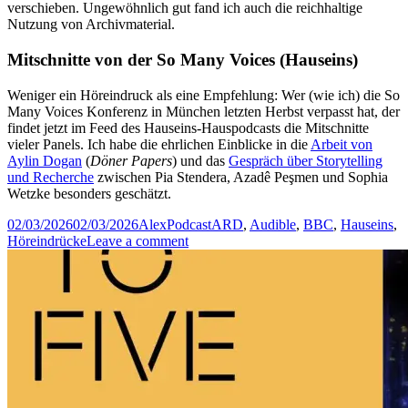
verschieben. Ungewöhnlich gut fand ich auch die reichhaltige
Nutzung von Archivmaterial.
Mitschnitte von der So Many Voices (Hauseins)
Weniger ein Höreindruck als eine Empfehlung: Wer (wie ich) die So
Many Voices Konferenz in München letzten Herbst verpasst hat, der
findet jetzt im Feed des Hauseins-Hauspodcasts die Mitschnitte
vieler Panels. Ich habe die ehrlichen Einblicke in die
Arbeit von
Aylin Dogan
(
Döner Papers
) und das
Gespräch über Storytelling
und Recherche
zwischen Pia Stendera, Azadê Peşmen und Sophia
Wetzke besonders geschätzt.
Posted
Author
Categories
Tags
02/03/2026
02/03/2026
Alex
Podcast
ARD
,
Audible
,
BBC
,
Hauseins
,
on
on
Höreindrücke
Leave a comment
Höreindrücke:
Bibis
Palace,
Bin
ich
jetzt
das
Problem?,
The
Rise