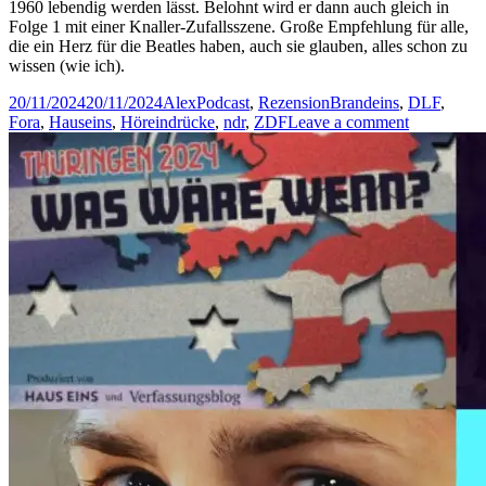
1960 lebendig werden lässt. Belohnt wird er dann auch gleich in
Folge 1 mit einer Knaller-Zufallsszene. Große Empfehlung für alle,
die ein Herz für die Beatles haben, auch sie glauben, alles schon zu
wissen (wie ich).
Posted
Author
Categories
Tags
20/11/2024
20/11/2024
Alex
Podcast
,
Rezension
Brandeins
,
DLF
,
on
on
Fora
,
Hauseins
,
Höreindrücke
,
ndr
,
ZDF
Leave a comment
Höreindrüc
Nein
to
Five,
Lösch
alles,
Bro!,
German
Dreams,
Becoming
The
Beatles