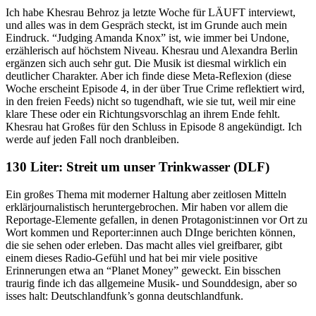
Ich habe Khesrau Behroz ja letzte Woche für LÄUFT interviewt,
und alles was in dem Gespräch steckt, ist im Grunde auch mein
Eindruck. “Judging Amanda Knox” ist, wie immer bei Undone,
erzählerisch auf höchstem Niveau. Khesrau und Alexandra Berlin
ergänzen sich auch sehr gut. Die Musik ist diesmal wirklich ein
deutlicher Charakter. Aber ich finde diese Meta-Reflexion (diese
Woche erscheint Episode 4, in der über True Crime reflektiert wird,
in den freien Feeds) nicht so tugendhaft, wie sie tut, weil mir eine
klare These oder ein Richtungsvorschlag an ihrem Ende fehlt.
Khesrau hat Großes für den Schluss in Episode 8 angekündigt. Ich
werde auf jeden Fall noch dranbleiben.
130 Liter: Streit um unser Trinkwasser (DLF)
Ein großes Thema mit moderner Haltung aber zeitlosen Mitteln
erklärjournalistisch heruntergebrochen. Mir haben vor allem die
Reportage-Elemente gefallen, in denen Protagonist:innen vor Ort zu
Wort kommen und Reporter:innen auch DInge berichten können,
die sie sehen oder erleben. Das macht alles viel greifbarer, gibt
einem dieses Radio-Gefühl und hat bei mir viele positive
Erinnerungen etwa an “Planet Money” geweckt. Ein bisschen
traurig finde ich das allgemeine Musik- und Sounddesign, aber so
isses halt: Deutschlandfunk’s gonna deutschlandfunk.