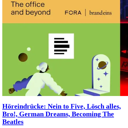
and
Fall
of
Indie
Sleaze,
Hauseins
von
der
So
Many
Voices
Höreindrücke: Nein to Five, Lösch alles,
Bro!, German Dreams, Becoming The
Beatles