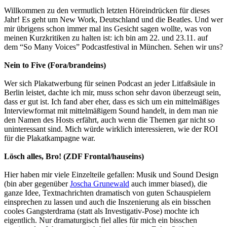
Willkommen zu den vermutlich letzten Höreindrücken für dieses
Jahr! Es geht um New Work, Deutschland und die Beatles. Und wer
mir übrigens schon immer mal ins Gesicht sagen wollte, was von
meinen Kurzkritiken zu halten ist: ich bin am 22. und 23.11. auf
dem “So Many Voices” Podcastfestival in München. Sehen wir uns?
Nein to Five (Fora/brandeins)
Wer sich Plakatwerbung für seinen Podcast an jeder Litfaßsäule in
Berlin leistet, dachte ich mir, muss schon sehr davon überzeugt sein,
dass er gut ist. Ich fand aber eher, dass es sich um ein mittelmäßiges
Interviewformat mit mittelmäßigem Sound handelt, in dem man nie
den Namen des Hosts erfährt, auch wenn die Themen gar nicht so
uninteressant sind. Mich würde wirklich interessieren, wie der ROI
für die Plakatkampagne war.
Lösch alles, Bro! (ZDF Frontal/hauseins)
Hier haben mir viele Einzelteile gefallen: Musik und Sound Design
(bin aber gegenüber
Joscha Grunewald
auch immer biased), die
ganze Idee, Textnachrichten dramatisch von guten Schauspielern
einsprechen zu lassen und auch die Inszenierung als ein bisschen
cooles Gangsterdrama (statt als Investigativ-Pose) mochte ich
eigentlich. Nur dramaturgisch fiel alles für mich ein bisschen