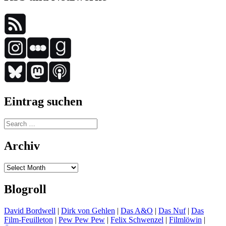
Eintrag suchen
Search
for:
Archiv
Archiv
Blogroll
David Bordwell
|
Dirk von Gehlen
|
Das A&O
|
Das Nuf
|
Das
Film-Feuilleton
|
Pew Pew Pew
|
Felix Schwenzel
|
Filmlöwin
|