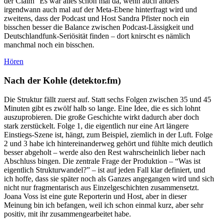
der Claim “Es war alles schon mal da, wenn auch anders”
irgendwann auch mal auf der Meta-Ebene hinterfragt wird und
zweitens, dass der Podcast und Host Sandra Pfister noch ein
bisschen besser die Balance zwischen Podcast-Lässigkeit und
Deutschlandfunk-Seriösität finden – dort knirscht es nämlich
manchmal noch ein bisschen.
Hören
Nach der Kohle (detektor.fm)
Die Struktur fällt zuerst auf. Statt sechs Folgen zwischen 35 und 45
Minuten gibt es zwölf halb so lange. Eine Idee, die es sich lohnt
auszuprobieren. Die große Geschichte wirkt dadurch aber doch
stark zerstückelt. Folge 1, die eigentlich nur eine Art längere
Einstiegs-Szene ist, hängt, zum Beispiel, ziemlich in der Luft. Folge
2 und 3 habe ich hintereinanderweg gehört und fühlte mich deutlich
besser abgeholt – werde also den Rest wahrscheinlich lieber nach
Abschluss bingen. Die zentrale Frage der Produktion – “Was ist
eigentlich Strukturwandel?” – ist auf jeden Fall klar definiert, und
ich hoffe, dass sie später noch als Ganzes angegangen wird und sich
nicht nur fragmentarisch aus Einzelgeschichten zusammensetzt.
Joana Voss ist eine gute Reporterin und Host, aber in dieser
Meinung bin ich befangen, weil ich schon einmal kurz, aber sehr
positiv, mit ihr zusammengearbeitet habe.