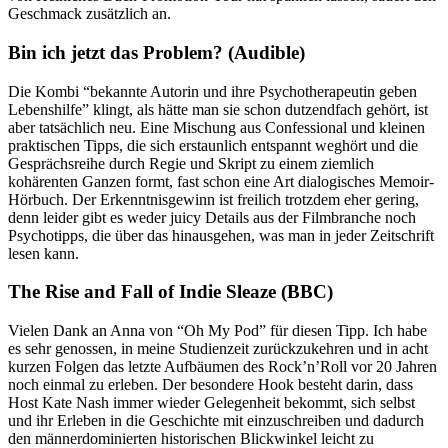
Geschmack zusätzlich an.
Bin ich jetzt das Problem? (Audible)
Die Kombi “bekannte Autorin und ihre Psychotherapeutin geben
Lebenshilfe” klingt, als hätte man sie schon dutzendfach gehört, ist
aber tatsächlich neu. Eine Mischung aus Confessional und kleinen
praktischen Tipps, die sich erstaunlich entspannt weghört und die
Gesprächsreihe durch Regie und Skript zu einem ziemlich
kohärenten Ganzen formt, fast schon eine Art dialogisches Memoir-
Hörbuch. Der Erkenntnisgewinn ist freilich trotzdem eher gering,
denn leider gibt es weder juicy Details aus der Filmbranche noch
Psychotipps, die über das hinausgehen, was man in jeder Zeitschrift
lesen kann.
The Rise and Fall of Indie Sleaze (BBC)
Vielen Dank an Anna von “Oh My Pod” für diesen Tipp. Ich habe
es sehr genossen, in meine Studienzeit zurückzukehren und in acht
kurzen Folgen das letzte Aufbäumen des Rock’n’Roll vor 20 Jahren
noch einmal zu erleben. Der besondere Hook besteht darin, dass
Host Kate Nash immer wieder Gelegenheit bekommt, sich selbst
und ihr Erleben in die Geschichte mit einzuschreiben und dadurch
den männerdominierten historischen Blickwinkel leicht zu