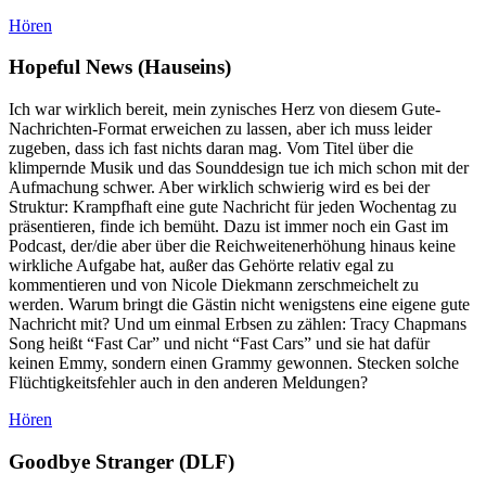
Hören
Hopeful News (Hauseins)
Ich war wirklich bereit, mein zynisches Herz von diesem Gute-
Nachrichten-Format erweichen zu lassen, aber ich muss leider
zugeben, dass ich fast nichts daran mag. Vom Titel über die
klimpernde Musik und das Sounddesign tue ich mich schon mit der
Aufmachung schwer. Aber wirklich schwierig wird es bei der
Struktur: Krampfhaft eine gute Nachricht für jeden Wochentag zu
präsentieren, finde ich bemüht. Dazu ist immer noch ein Gast im
Podcast, der/die aber über die Reichweitenerhöhung hinaus keine
wirkliche Aufgabe hat, außer das Gehörte relativ egal zu
kommentieren und von Nicole Diekmann zerschmeichelt zu
werden. Warum bringt die Gästin nicht wenigstens eine eigene gute
Nachricht mit? Und um einmal Erbsen zu zählen: Tracy Chapmans
Song heißt “Fast Car” und nicht “Fast Cars” und sie hat dafür
keinen Emmy, sondern einen Grammy gewonnen. Stecken solche
Flüchtigkeitsfehler auch in den anderen Meldungen?
Hören
Goodbye Stranger
(DLF)