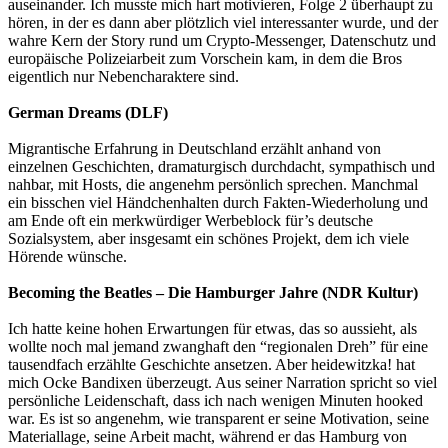
auseinander. Ich musste mich hart motivieren, Folge 2 überhaupt zu
hören, in der es dann aber plötzlich viel interessanter wurde, und der
wahre Kern der Story rund um Crypto-Messenger, Datenschutz und
europäische Polizeiarbeit zum Vorschein kam, in dem die Bros
eigentlich nur Nebencharaktere sind.
German Dreams (DLF)
Migrantische Erfahrung in Deutschland erzählt anhand von
einzelnen Geschichten, dramaturgisch durchdacht, sympathisch und
nahbar, mit Hosts, die angenehm persönlich sprechen. Manchmal
ein bisschen viel Händchenhalten durch Fakten-Wiederholung und
am Ende oft ein merkwürdiger Werbeblock für’s deutsche
Sozialsystem, aber insgesamt ein schönes Projekt, dem ich viele
Hörende wünsche.
Becoming the Beatles – Die Hamburger Jahre (NDR Kultur)
Ich hatte keine hohen Erwartungen für etwas, das so aussieht, als
wollte noch mal jemand zwanghaft den “regionalen Dreh” für eine
tausendfach erzählte Geschichte ansetzen. Aber heidewitzka! hat
mich Ocke Bandixen überzeugt. Aus seiner Narration spricht so viel
persönliche Leidenschaft, dass ich nach wenigen Minuten hooked
war. Es ist so angenehm, wie transparent er seine Motivation, seine
Materiallage, seine Arbeit macht, während er das Hamburg von