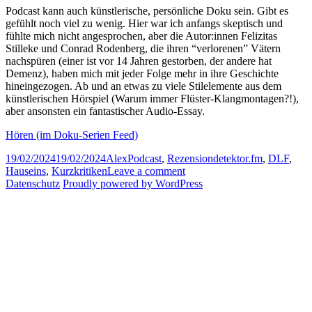
Podcast kann auch künstlerische, persönliche Doku sein. Gibt es
gefühlt noch viel zu wenig. Hier war ich anfangs skeptisch und
fühlte mich nicht angesprochen, aber die Autor:innen Felizitas
Stilleke und Conrad Rodenberg, die ihren “verlorenen” Vätern
nachspüren (einer ist vor 14 Jahren gestorben, der andere hat
Demenz), haben mich mit jeder Folge mehr in ihre Geschichte
hineingezogen. Ab und an etwas zu viele Stilelemente aus dem
künstlerischen Hörspiel (Warum immer Flüster-Klangmontagen?!),
aber ansonsten ein fantastischer Audio-Essay.
Hören (im Doku-Serien Feed)
Posted
Author
Categories
Tags
19/02/2024
19/02/2024
Alex
Podcast
,
Rezension
detektor.fm
,
DLF
,
on
on
Hauseins
,
Kurzkritiken
Leave a comment
Crashkurs,
Datenschutz
Proudly powered by WordPress
Nach
der
Kohle,
Hopeful
News,
Goodbye
Stranger
–
Vier
Podcast-