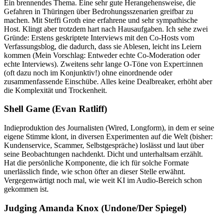
Ein brennendes Thema. Eine sehr gute Herangehensweise, die
Gefahren in Thüringen über Bedrohungsszenarien greifbar zu
machen. Mit Steffi Groth eine erfahrene und sehr sympathische
Host. Klingt aber trotzdem hart nach Hausaufgaben. Ich sehe zwei
Gründe: Erstens geskriptete Interviews mit den Co-Hosts vom
Verfassungsblog, die dadurch, dass sie Ablesen, leicht ins Leiern
kommen (Mein Vorschlag: Entweder echte Co-Moderation oder
echte Interviews). Zweitens sehr lange O-Töne von Expert:innen
(oft dazu noch im Konjunktiv!) ohne einordnende oder
zusammenfassende Einschübe. Alles keine Dealbreaker, erhöht aber
die Komplexität und Trockenheit.
Shell Game (Evan Ratliff)
Indieproduktion des Journalisten (Wired, Longform), in dem er seine
eigene Stimme klont, in diversen Experimenten auf die Welt (bisher:
Kundenservice, Scammer, Selbstgespräche) loslässt und laut über
seine Beobachtungen nachdenkt. Dicht und unterhaltsam erzählt.
Hat die persönliche Komponente, die ich für solche Formate
unerlässlich finde, wie schon öfter an dieser Stelle erwähnt.
Vergegenwärtigt noch mal, wie weit KI im Audio-Bereich schon
gekommen ist.
Judging Amanda Knox (Undone/Der Spiegel)