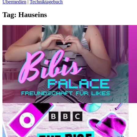
Übermedien
|
Techniktagebuch
Tag:
Hauseins