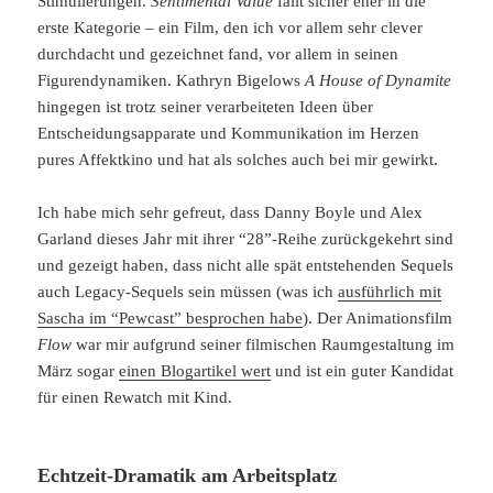
Stimulierungen.
Sentimental Value
fällt sicher eher in die
erste Kategorie – ein Film, den ich vor allem sehr clever
durchdacht und gezeichnet fand, vor allem in seinen
Figurendynamiken. Kathryn Bigelows
A House of Dynamite
hingegen ist trotz seiner verarbeiteten Ideen über
Entscheidungsapparate und Kommunikation im Herzen
pures Affektkino und hat als solches auch bei mir gewirkt.
Ich habe mich sehr gefreut, dass Danny Boyle und Alex
Garland dieses Jahr mit ihrer “28”-Reihe zurückgekehrt sind
und gezeigt haben, dass nicht alle spät entstehenden Sequels
auch Legacy-Sequels sein müssen (was ich
ausführlich mit
Sascha im “Pewcast” besprochen habe
). Der Animationsfilm
Flow
war mir aufgrund seiner filmischen Raumgestaltung im
März sogar
einen Blogartikel wert
und ist ein guter Kandidat
für einen Rewatch mit Kind.
Echtzeit-Dramatik am Arbeitsplatz