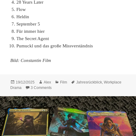
28 Years Later
Flow
Heldin
September 5
Für immer hier
The Secret Agent
Pumuckl und das große Missverständnis
Bild: Constantin Film
Posted
Author
Categories
Tags
19/12/2025
Alex
Film
Jahresrückblick
,
Workplace
on
on Lieblingsfilme 2025
Drama
3 Comments