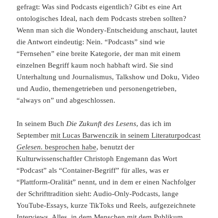
gefragt: Was sind Podcasts eigentlich? Gibt es eine Art
ontologisches Ideal, nach dem Podcasts streben sollten?
Wenn man sich die Wondery-Entscheidung anschaut, lautet
die Antwort eindeutig: Nein. “Podcasts” sind wie
“Fernsehen” eine breite Kategorie, der man mit einem
einzelnen Begriff kaum noch habhaft wird. Sie sind
Unterhaltung und Journalismus, Talkshow und Doku, Video
und Audio, themengetrieben und personengetrieben,
“always on” und abgeschlossen.
In seinem Buch
Die Zukunft des Lesens
, das ich im
September
mit Lucas Barwenczik in seinem Literaturpodcast
Gelesen.
besprochen habe
, benutzt der
Kulturwissenschaftler Christoph Engemann das Wort
“Podcast” als “Container-Begriff” für alles, was er
“Plattform-Oralität” nennt, und in dem er einen Nachfolger
der Schrifttradition sieht: Audio-Only-Podcasts, lange
YouTube-Essays, kurze TikToks und Reels, aufgezeichnete
Interviews. Alles, in dem Menschen mit dem Publikum