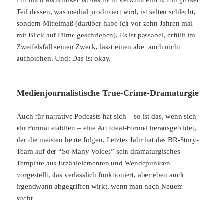
Für mich als Kritiker ist das nicht verwunderlich. Ein großer
Teil dessen, was medial produziert wird, ist selten schlecht,
sondern Mittelmaß (darüber habe ich vor zehn Jahren mal
mit Blick auf Filme
geschrieben). Es ist passabel, erfüllt im
Zweifelsfall seinen Zweck, lässt einen aber auch nicht
aufhorchen. Und: Das ist okay.
Medienjournalistische True-Crime-Dramaturgie
Auch für narrative Podcasts hat sich – so ist das, wenn sich
ein Format etabliert – eine Art Ideal-Formel herausgebildet,
der die meisten heute folgen. Letztes Jahr hat das BR-Story-
Team auf der “So Many Voices” sein dramaturgisches
Template aus Erzählelementen und Wendepunkten
vorgestellt, das verlässlich funktioniert, aber eben auch
irgendwann abgegriffen wirkt, wenn man nach Neuem
sucht.