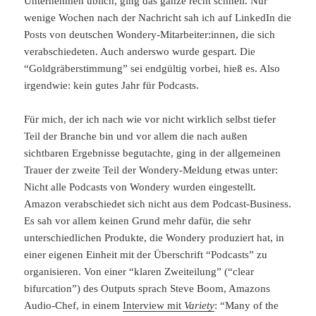
Unternehmen üblich, ging das ganze recht schnell. Nur
wenige Wochen nach der Nachricht sah ich auf LinkedIn die
Posts von deutschen Wondery-Mitarbeiter:innen, die sich
verabschiedeten. Auch anderswo wurde gespart. Die
“Goldgräberstimmung” sei endgültig vorbei, hieß es. Also
irgendwie: kein gutes Jahr für Podcasts.
Für mich, der ich nach wie vor nicht wirklich selbst tiefer
Teil der Branche bin und vor allem die nach außen
sichtbaren Ergebnisse begutachte, ging in der allgemeinen
Trauer der zweite Teil der Wondery-Meldung etwas unter:
Nicht alle Podcasts von Wondery wurden eingestellt.
Amazon verabschiedet sich nicht aus dem Podcast-Business.
Es sah vor allem keinen Grund mehr dafür, die sehr
unterschiedlichen Produkte, die Wondery produziert hat, in
einer eigenen Einheit mit der Überschrift “Podcasts” zu
organisieren. Von einer “klaren Zweiteilung” (“clear
bifurcation”) des Outputs sprach Steve Boom, Amazons
Audio-Chef, in einem
Interview mit
Variety
: “Many of the