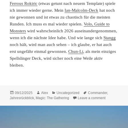
Ferrous Rokiric
(etwas getunt nach neuem Template) spiele
ich immer wieder gerne. Mein
Ian-Malcolm-Deck
hat noch
nie gewonnen und ist etwas zu chaotisch für die meisten
Runden. Ich muss es mal wieder spielen.
Volo, Guide to
Monsters
wird wahrscheinlich 2026 auseinandergenommen,
wenn ich die nächste Idee habe. Und wie lange sich
Stangg
noch hält, wird man auch sehen – ich glaube, er hat auch
erst ungefähr einmal gewonnen.
Chun-Li
, als mein einziges
Spellslinger Deck, wird sicher noch eine Weile aktiv
bleiben.
Posted
Author
Categories
Tags
09/12/2025
Alex
Uncategorized
Commander
,
on
on Commande
Jahresrückblick
,
Magic: The Gathering
Leave a comment