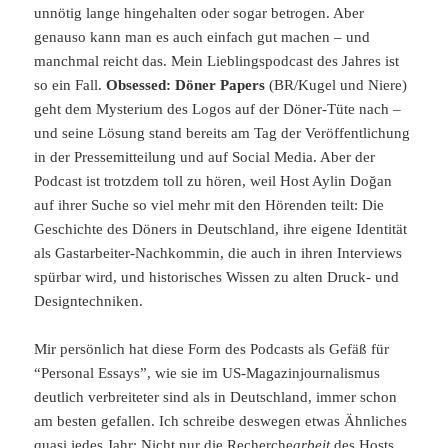
unnötig lange hingehalten oder sogar betrogen. Aber
genauso kann man es auch einfach gut machen – und
manchmal reicht das. Mein Lieblingspodcast des Jahres ist
so ein Fall.
Obsessed: Döner Papers
(BR/Kugel und Niere)
geht dem Mysterium des Logos auf der Döner-Tüte nach –
und seine Lösung stand bereits am Tag der Veröffentlichung
in der Pressemitteilung und auf Social Media. Aber der
Podcast ist trotzdem toll zu hören, weil Host Aylin Doğan
auf ihrer Suche so viel mehr mit den Hörenden teilt: Die
Geschichte des Döners in Deutschland, ihre eigene Identität
als Gastarbeiter-Nachkommin, die auch in ihren Interviews
spürbar wird, und historisches Wissen zu alten Druck- und
Designtechniken.
Mir persönlich hat diese Form des Podcasts als Gefäß für
“Personal Essays”, wie sie im US-Magazinjournalismus
deutlich verbreiteter sind als in Deutschland, immer schon
am besten gefallen. Ich schreibe deswegen etwas Ähnliches
quasi jedes Jahr: Nicht nur die Recherche
arbeit
des Hosts