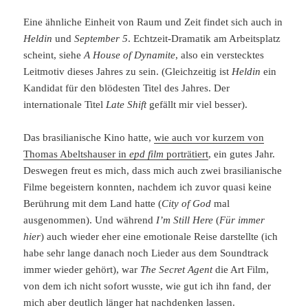
Eine ähnliche Einheit von Raum und Zeit findet sich auch in
Heldin
und
September 5
. Echtzeit-Dramatik am Arbeitsplatz
scheint, siehe
A House of Dynamite
, also ein verstecktes
Leitmotiv dieses Jahres zu sein. (Gleichzeitig ist
Heldin
ein
Kandidat für den blödesten Titel des Jahres. Der
internationale Titel
Late Shift
gefällt mir viel besser).
Das brasilianische Kino hatte,
wie auch vor kurzem von
Thomas Abeltshauser in
epd film
porträtiert
, ein gutes Jahr.
Deswegen freut es mich, dass mich auch zwei brasilianische
Filme begeistern konnten, nachdem ich zuvor quasi keine
Berührung mit dem Land hatte (
City of God
mal
ausgenommen). Und während
I’m Still Here
(
Für immer
hier
) auch wieder eher eine emotionale Reise darstellte (ich
habe sehr lange danach noch Lieder aus dem Soundtrack
immer wieder gehört), war
The Secret Agent
die Art Film,
von dem ich nicht sofort wusste, wie gut ich ihn fand, der
mich aber deutlich länger hat nachdenken lassen.