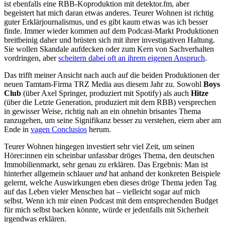
ist ebenfalls eine RBB-Koproduktion mit detektor.fm, aber
begeistert hat mich daran etwas anderes. Teurer Wohnen ist richtig
guter Erklärjournalismus, und es gibt kaum etwas was ich besser
finde. Immer wieder kommen auf dem Podcast-Markt Produktionen
breitbeinig daher und brüsten sich mit ihrer investigativen Haltung.
Sie wollen Skandale aufdecken oder zum Kern von Sachverhalten
vordringen, aber
scheitern dabei oft an ihrem eigenen Anspruch
.
Das trifft meiner Ansicht nach auch auf die beiden Produktionen der
neuen Tamtam-Firma TRZ Media aus diesem Jahr zu. Sowohl
Boys
Club
(über Axel Springer, produziert mit Spotify) als auch
Hitze
(über die Letzte Generation, produziert mit dem RBB) versprechen
in gewisser Weise, richtig nah an ein ohnehin brisantes Thema
ranzugehen, um seine Signifikanz besser zu verstehen, eiern aber am
Ende in
vagen Conclusios
herum.
Teurer Wohnen hingegen investiert sehr viel Zeit, um seinen
Hörer:innen ein scheinbar unfassbar dröges Thema, den deutschen
Immobilienmarkt, sehr genau zu erklären. Das Ergebnis: Man ist
hinterher allgemein schlauer
und
hat anhand der konkreten Beispiele
gelernt, welche Auswirkungen eben dieses dröge Thema jeden Tag
auf das Leben vieler Menschen hat – vielleicht sogar auf mich
selbst. Wenn ich mir einen Podcast mit dem entsprechenden Budget
für mich selbst backen könnte, würde er jedenfalls mit Sicherheit
irgendwas erklären.