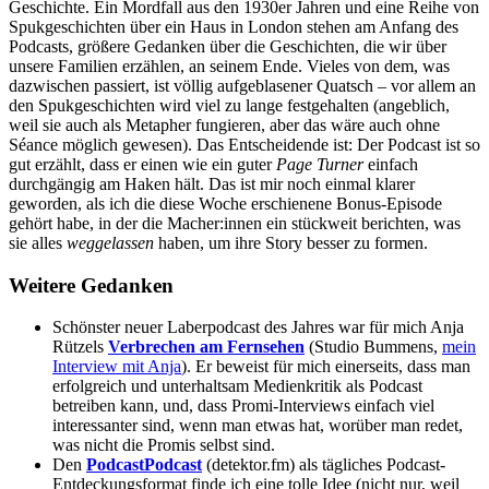
Geschichte. Ein Mordfall aus den 1930er Jahren und eine Reihe von
Spukgeschichten über ein Haus in London stehen am Anfang des
Podcasts, größere Gedanken über die Geschichten, die wir über
unsere Familien erzählen, an seinem Ende. Vieles von dem, was
dazwischen passiert, ist völlig aufgeblasener Quatsch – vor allem an
den Spukgeschichten wird viel zu lange festgehalten (angeblich,
weil sie auch als Metapher fungieren, aber das wäre auch ohne
Séance möglich gewesen). Das Entscheidende ist: Der Podcast ist so
gut erzählt, dass er einen wie ein guter
Page Turner
einfach
durchgängig am Haken hält. Das ist mir noch einmal klarer
geworden, als ich die diese Woche erschienene Bonus-Episode
gehört habe, in der die Macher:innen ein stückweit berichten, was
sie alles
weggelassen
haben, um ihre Story besser zu formen.
Weitere Gedanken
Schönster neuer Laberpodcast des Jahres war für mich Anja
Rützels
Verbrechen am Fernsehen
(Studio Bummens,
mein
Interview mit Anja
). Er beweist für mich einerseits, dass man
erfolgreich und unterhaltsam Medienkritik als Podcast
betreiben kann, und, dass Promi-Interviews einfach viel
interessanter sind, wenn man etwas hat, worüber man redet,
was nicht die Promis selbst sind.
Den
PodcastPodcast
(detektor.fm) als tägliches Podcast-
Entdeckungsformat finde ich eine tolle Idee (nicht nur, weil