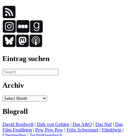
Eintrag suchen
Search
for:
Archiv
Archiv
Blogroll
David Bordwell
|
Dirk von Gehlen
|
Das A&O
|
Das Nuf
|
Das
Film-Feuilleton
|
Pew Pew Pew
|
Felix Schwenzel
|
Filmlöwin
|
Übermedien
|
Techniktagebuch