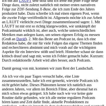
Ich bin auf
LÄUFT
sehr stolz und ich lerne mit jeder Folge neue
Dinge dazu, nicht zuletzt natürlich mit meiner ersten narrativen
Folge zur ZDF-Sendung
X-Base
, die ich zum Ende des Jahres
produziert habe. Dazu schreibe ich mal einen eigenen Post, wenn
die zweite Folge veröffentlicht ist. Allgemein möchte ich zur Arbeit
an LÄUFT vielleicht zwei Dinge zusammenfassend sagen: 1. Mit
LÄUFT ist mir erst so richtig klargeworden,
wie
umkämpft der
Podcastmarkt wirklich ist, aber auch, welche unterschiedlichen
Metriken man anlegen kann, um seinen eigenen Erfolg zu messen
(Gruß an
David
). 2. Mit das Beste am Podcast ist, dass ich eine
Redaktion habe, die mir für viele Folgen das eigene Themen finden
und recherchieren abnimmt und mich vorab auf die wichtigsten
Aspekte für ein Interview stößt und brieft. Hinterher schaut sie dann
kritisch drauf und sagt mir, wenn ich Fehler gemacht habe. Kurzum:
Durch redaktionelle Arbeit wird alles besser, auch Podcasts.
Damit genug von mir, kommen wir zum Rest der Landschaft.
Als ich vor ein paar Tagen versucht habe, eine Liste
zusammenzustellen, habe ich erst gemerkt, wieviele Podcasts ich
nicht
gehört habe. Dieses Phänomen kenne ich natürlich aus
anderen Jahren, vor allem im Bereich Filme, aber diesmal hat es
mich schon etwas geärgert. Ich habe nach wie vor keine gute
Routine dafür gefunden, wie ich alle meine regulären Podcasts
hören kann
und
Zeit dafür finde, aktuelle Produktionen zu