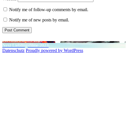
Notify me of follow-up comments by email.
Notify me of new posts by email.
Post
Previous
Previous
Playlist 2023
Next
post:
Next
Lieblingsfilme 2023
navigation
post:
Datenschutz
Proudly powered by WordPress