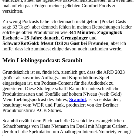
entdecken, außer sie irgendwie dazwischenzuschieben und eventuell
mal auf ein paar Folgen meiner geliebten Comfort Foods zu
verzichten.
Zu wenig Podcasts habe ich demnach nicht gehört (Pocket Casts
sagt: 33 Tage), aber dennoch fehlen in meinen Betrachtungen leider
solche gelobten Produktionen wie
344 Minuten
,
Zugunglück
Eschede – 25 Jahre danach
,
Grenzgänger
und
SchwarzRotGold: Mesut Özil zu Gast bei Freunden
, aber ich
hoffe, dass ich zumindest einige davon noch nachholen werde.
Mein Lieblingspodcast: Scambit
Grundsätzlich ist es, finde ich, ziemlich gut, dass die ARD 2023
größer als zuvor ins Auftrags- und Koproduktions-Spiel
eingestiegen ist, um Podcast-Content für die Audiothek zu
generieren. Diese Strategie schafft Raum für unterschiedliche
Produktionsarten und Tonfälle auf hohem Niveau (weil: Geld).
Mein Lieblingspodcast des Jahres,
Scambit
, ist so entstanden,
beauftragt vom WDR und Funk, produziert von der Berliner
Produktionsfirma ACB Stories.
Scambit erzählt dem Pitch nach die Geschichte des angeblichen
Schachbetrugs von Hans Niemann im Duell mit Magnus Carlsen,
der durch die Spekulation um Analkugen Internet-Notoriety erlangt