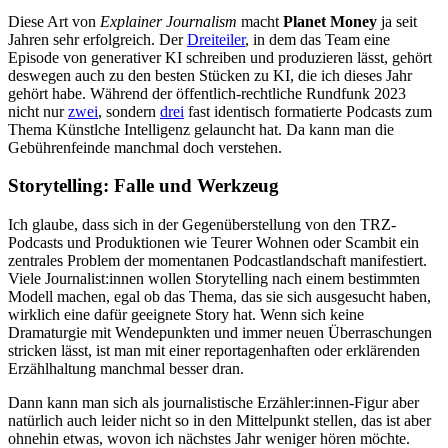
Diese Art von
Explainer Journalism
macht
Planet Money
ja seit
Jahren sehr erfolgreich. Der
Dreiteiler
, in dem das Team eine
Episode von generativer KI schreiben und produzieren lässt, gehört
deswegen auch zu den besten Stücken zu KI, die ich dieses Jahr
gehört habe. Während der öffentlich-rechtliche Rundfunk 2023
nicht nur
zwei
, sondern
drei
fast identisch formatierte Podcasts zum
Thema Künstlche Intelligenz gelauncht hat. Da kann man die
Gebührenfeinde manchmal doch verstehen.
Storytelling: Falle und Werkzeug
Ich glaube, dass sich in der Gegenüberstellung von den TRZ-
Podcasts und Produktionen wie Teurer Wohnen oder Scambit ein
zentrales Problem der momentanen Podcastlandschaft manifestiert.
Viele Journalist:innen wollen Storytelling nach einem bestimmten
Modell machen, egal ob das Thema, das sie sich ausgesucht haben,
wirklich eine dafür geeignete Story hat. Wenn sich keine
Dramaturgie mit Wendepunkten und immer neuen Überraschungen
stricken lässt, ist man mit einer reportagenhaften oder erklärenden
Erzählhaltung manchmal besser dran.
Dann kann man sich als journalistische Erzähler:innen-Figur aber
natürlich auch leider nicht so in den Mittelpunkt stellen, das ist aber
ohnehin etwas, wovon ich nächstes Jahr weniger hören möchte.