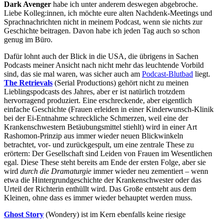
Dark Avenger
habe ich unter anderem deswegen abgebroche.
Liebe Kolleg:innen, ich möchte eure alten Nachdenk-Meetings und
Sprachnachrichten nicht in meinem Podcast, wenn sie nichts zur
Geschichte beitragen. Davon habe ich jeden Tag auch so schon
genug im Büro.
Dafür lohnt auch der Blick in die USA, die übrigens in Sachen
Podcasts meiner Ansicht nach nicht mehr das leuchtende Vorbild
sind, das sie mal waren, was sicher auch am
Podcast-Blutbad
liegt.
The Retrievals
(Serial Productions) gehört nicht zu meinen
Lieblingspodcasts des Jahres, aber er ist natürlich trotzdem
hervorragend produziert. Eine erschreckende, aber eigentlich
einfache Geschichte (Frauen erleiden in einer Kinderwunsch-Klinik
bei der Ei-Entnahme schreckliche Schmerzen, weil eine der
Krankenschwestern Betäubungsmittel stiehlt) wird in einer Art
Rashomon-Prinzip aus immer wieder neuen Blickwinkeln
betrachtet, vor- und zurückgespult, um eine zentrale These zu
erörtern: Der Gesellschaft sind Leiden von Frauen im Wesentlichen
egal. Diese These steht bereits am Ende der ersten Folge, aber sie
wird
durch die Dramaturgie
immer wieder neu zementiert – wenn
etwa die Hintergrundgeschichte der Krankenschwester oder das
Urteil der Richterin enthüllt wird. Das Große entsteht aus dem
Kleinen, ohne dass es immer wieder behauptet werden muss.
Ghost Story
(Wondery) ist im Kern ebenfalls keine riesige