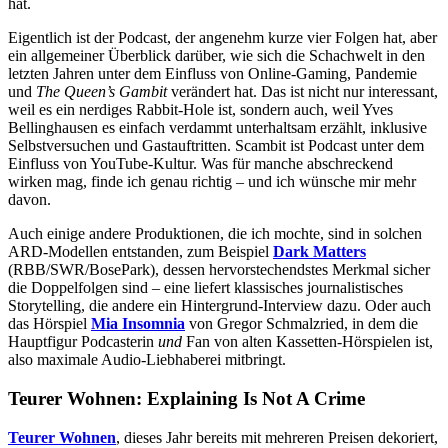
hat.
Eigentlich ist der Podcast, der angenehm kurze vier Folgen hat, aber
ein allgemeiner Überblick darüber, wie sich die Schachwelt in den
letzten Jahren unter dem Einfluss von Online-Gaming, Pandemie
und
The Queen’s Gambit
verändert hat. Das ist nicht nur interessant,
weil es ein nerdiges Rabbit-Hole ist, sondern auch, weil Yves
Bellinghausen es einfach verdammt unterhaltsam erzählt, inklusive
Selbstversuchen und Gastauftritten. Scambit ist Podcast unter dem
Einfluss von YouTube-Kultur. Was für manche abschreckend
wirken mag, finde ich genau richtig – und ich wünsche mir mehr
davon.
Auch einige andere Produktionen, die ich mochte, sind in solchen
ARD-Modellen entstanden, zum Beispiel
Dark Matters
(RBB/SWR/BosePark), dessen hervorstechendstes Merkmal sicher
die Doppelfolgen sind – eine liefert klassisches journalistisches
Storytelling, die andere ein Hintergrund-Interview dazu. Oder auch
das Hörspiel
Mia Insomnia
von Gregor Schmalzried, in dem die
Hauptfigur Podcasterin
und
Fan von alten Kassetten-Hörspielen ist,
also maximale Audio-Liebhaberei mitbringt.
Teurer Wohnen: Explaining Is Not A Crime
Teurer Wohnen
, dieses Jahr bereits mit mehreren Preisen dekoriert,