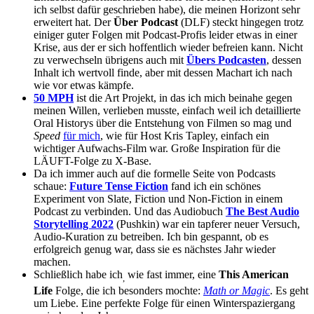
ich selbst dafür geschrieben habe), die meinen Horizont sehr
erweitert hat. Der
Über Podcast
(DLF) steckt hingegen trotz
einiger guter Folgen mit Podcast-Profis leider etwas in einer
Krise, aus der er sich hoffentlich wieder befreien kann. Nicht
zu verwechseln übrigens auch mit
Übers Podcasten
, dessen
Inhalt ich wertvoll finde, aber mit dessen Machart ich nach
wie vor etwas kämpfe.
50 MPH
ist die Art Projekt, in das ich mich beinahe gegen
meinen Willen, verlieben musste, einfach weil ich detaillierte
Oral Historys über die Entstehung von Filmen so mag und
Speed
für mich
, wie für Host Kris Tapley, einfach ein
wichtiger Aufwachs-Film war. Große Inspiration für die
LÄUFT-Folge zu X-Base.
Da ich immer auch auf die formelle Seite von Podcasts
schaue:
Future Tense Fiction
fand ich ein schönes
Experiment von Slate, Fiction und Non-Fiction in einem
Podcast zu verbinden. Und das Audiobuch
The Best Audio
Storytelling 2022
(Pushkin) war ein tapferer neuer Versuch,
Audio-Kuration zu betreiben. Ich bin gespannt, ob es
erfolgreich genug war, dass sie es nächstes Jahr wieder
machen.
Schließlich habe ich
wie fast immer, eine
This American
,
Life
Folge, die ich besonders mochte:
Math or Magic
. Es geht
um Liebe. Eine perfekte Folge für einen Winterspaziergang