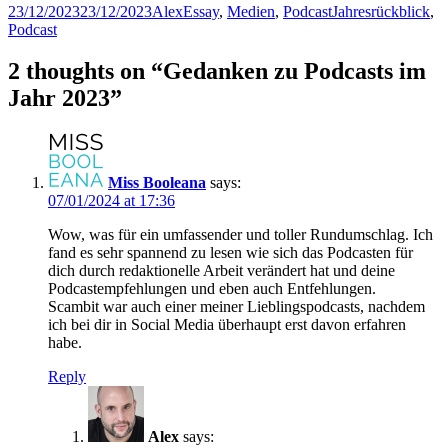
Posted
Author
Categories
Tags
23/12/2023
23/12/2023
Alex
Essay
,
Medien
,
Podcast
Jahresrückblick
,
on
Podcast
2 thoughts on “Gedanken zu Podcasts im
Jahr 2023”
Miss Booleana
says:
07/01/2024 at 17:36
Wow, was für ein umfassender und toller Rundumschlag. Ich
fand es sehr spannend zu lesen wie sich das Podcasten für
dich durch redaktionelle Arbeit verändert hat und deine
Podcastempfehlungen und eben auch Entfehlungen.
Scambit war auch einer meiner Lieblingspodcasts, nachdem
ich bei dir in Social Media überhaupt erst davon erfahren
habe.
Reply
Alex
says: