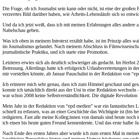
Die Frage, ob ich Journalist sein kann oder nicht, ist eine der groß
verzerrtes Bild darüber haben, wie Arbeits-Lebensläufe sich so entwic
Und da ich jetzt weiß, dass ich mit meinen Erfahrungen alles andere a
Nabelschau geben.
Was ich oben in meinem Introtext erzählt habe, ist im Prinzip alles 
im Journalismus gelandet. Nach meinem Abschluss in Filmwissenschaf
journalistische Praktika, und ich starte eine Promotion.
Letzteres erwies sich als deutlich schwieriger als gedacht. Im Herbst 
Betreuung. Allerdings hatte ich erfolgreich Urlaubsvertretungen in de
mir vorstellen könnte, ab Januar Pauschalist in der Redaktion von “
Ich erinnere mich sehr genau, dass ich zum Himmel geschaut und gesa
konnte ich tatsächlich direkt aus der Uni in eine Redaktion wechsel
war schon 2008 keine Selbstverständlichkeit. Die digitale Revolution
Mein Jahr in der Redaktion von “epd medien” war ein fantastisches Leh
schnell zu erfassen, was an einer Geschichte das Wichtigste ist (bis h
redigieren. Fast alle meine Kolleg:innen von damals sind heute noch
ich einen bis heute guten Freund kennenlernte. Und das erste halbe Ja
Nach Ende des ersten Jahres aber wurde ich zum ersten Mal in meinem
langfristige Perspektive bieten und meinen Vertrag höchstens um sech