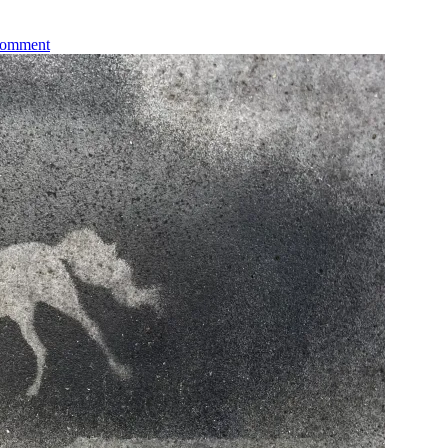
on
comment
Zwischenruf
zu
“Reclaim:
Tic
Tac
Toe”:
Reclaim
Pop