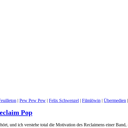
euilleton
|
Pew Pew Pew
|
Felix Schwenzel
|
Filmlöwin
|
Übermedien
Reclaim Pop
hört, und ich verstehe total die Motivation des Reclaimens einer Band, d