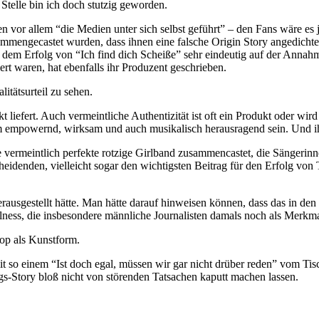
 Stelle bin ich doch stutzig geworden.
en vor allem “die Medien unter sich selbst geführt” – den Fans wäre e
gecastet wurden, dass ihnen eine falsche Origin Story angedichtet u
h dem Erfolg von “Ich find dich Scheiße” sehr eindeutig auf der Anna
t waren, hat ebenfalls ihr Produzent geschrieben.
itätsurteil zu sehen.
 liefert. Auch vermeintliche Authentizität ist oft ein Produkt oder wi
mpowernd, wirksam und auch musikalisch herausragend sein. Und ihre 
 vermeintlich perfekte rotzige Girlband zusammencastet, die Sängerinn
eidenden, vielleicht sogar den wichtigsten Beitrag für den Erfolg von
ausgestellt hätte. Man hätte darauf hinweisen können, dass das in den 
lness, die insbesondere männliche Journalisten damals noch als Merkma
op als Kunstform.
it so einem “Ist doch egal, müssen wir gar nicht drüber reden” vom Ti
s-Story bloß nicht von störenden Tatsachen kaputt machen lassen.