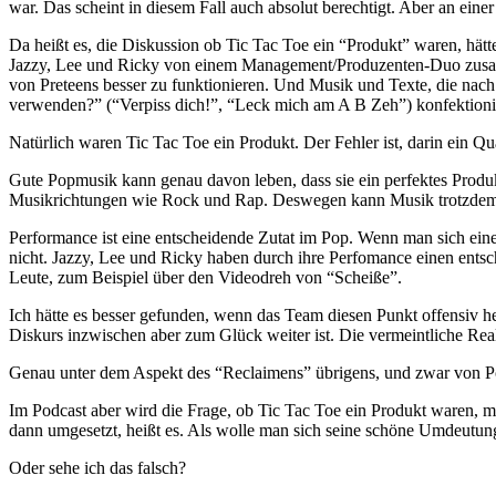
war. Das scheint in diesem Fall auch absolut berechtigt. Aber an einer
Da heißt es, die Diskussion ob Tic Tac Toe ein “Produkt” waren, hätt
Jazzy, Lee und Ricky von einem Management/Produzenten-Duo zusammen
von Preteens besser zu funktionieren. Und Musik und Texte, die nac
verwenden?” (“Verpiss dich!”, “Leck mich am A B Zeh”) konfektionier
Natürlich waren Tic Tac Toe ein Produkt. Der Fehler ist, darin ein Qual
Gute Popmusik kann genau davon leben, dass sie ein perfektes Produkt
Musikrichtungen wie Rock und Rap. Deswegen kann Musik trotzdem e
Performance ist eine entscheidende Zutat im Pop. Wenn man sich eine
nicht. Jazzy, Lee und Ricky haben durch ihre Perfomance einen entsch
Leute, zum Beispiel über den Videodreh von “Scheiße”.
Ich hätte es besser gefunden, wenn das Team diesen Punkt offensiv her
Diskurs inzwischen aber zum Glück weiter ist. Die vermeintliche Rea
Genau unter dem Aspekt des “Reclaimens” übrigens, und zwar von P
Im Podcast aber wird die Frage, ob Tic Tac Toe ein Produkt waren, m
dann umgesetzt, heißt es. Als wolle man sich seine schöne Umdeutung
Oder sehe ich das falsch?