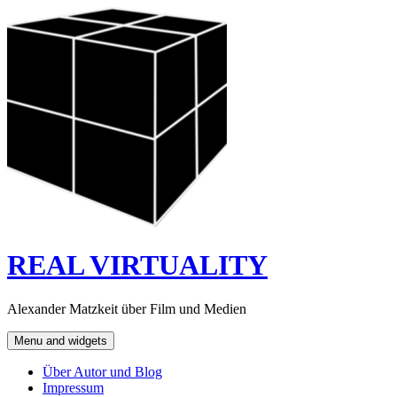
Skip
to
content
REAL VIRTUALITY
Alexander Matzkeit über Film und Medien
Menu and widgets
Über Autor und Blog
Impressum