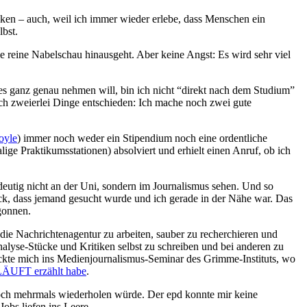
enken – auch, weil ich immer wieder erlebe, dass Menschen ein
lbst.
die reine Nabelschau hinausgeht. Aber keine Angst: Es wird sehr viel
 es ganz genau nehmen will, bin ich nicht “direkt nach dem Studium”
ch zweierlei Dinge entschieden: Ich mache noch zwei gute
oyle
) immer noch weder ein Stipendium noch eine ordentliche
ige Praktikumsstationen) absolviert und erhielt einen Anruf, ob ich
deutig nicht an der Uni, sondern im Journalismus sehen. Und so
ück, dass jemand gesucht wurde und ich gerade in der Nähe war. Das
gonnen.
 die Nachrichtenagentur zu arbeiten, sauber zu recherchieren und
 Analyse-Stücke und Kritiken selbst zu schreiben und bei anderen zu
hickte mich ins Medienjournalismus-Seminar des Grimme-Instituts, wo
LÄUFT erzählt habe
.
 noch mehrmals wiederholen würde. Der epd konnte mir keine
Jobs liefen ins Leere.