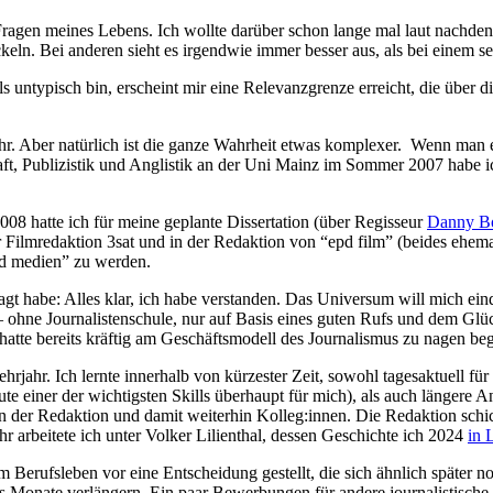
en Fragen meines Lebens. Ich wollte darüber schon lange mal laut nachd
keln. Bei anderen sieht es irgendwie immer besser aus, als bei einem se
ls untypisch bin, erscheint mir eine Relevanzgrenze erreicht, die über 
wahr. Aber natürlich ist die ganze Wahrheit etwas komplexer. Wenn man
t, Publizistik und Anglistik an der Uni Mainz im Sommer 2007 habe i
2008 hatte ich für meine geplante Dissertation (über Regisseur
Danny B
r Filmredaktion 3sat und in der Redaktion von “epd film” (beides ehemal
epd medien” zu werden.
gt habe: Alles klar, ich habe verstanden. Das Universum will mich ein
n – ohne Journalistenschule, nur auf Basis eines guten Rufs und dem Gl
 hatte bereits kräftig am Geschäftsmodell des Journalismus zu nagen be
rjahr. Ich lernte innerhalb von kürzester Zeit, sowohl tagesaktuell für
eute einer der wichtigsten Skills überhaupt für mich), als auch längere
 in der Redaktion und damit weiterhin Kolleg:innen. Die Redaktion sc
hr arbeitete ich unter Volker Lilienthal, dessen Geschichte ich 2024
in 
 Berufsleben vor eine Entscheidung gestellt, die sich ähnlich später
s Monate verlängern. Ein paar Bewerbungen für andere journalistische 