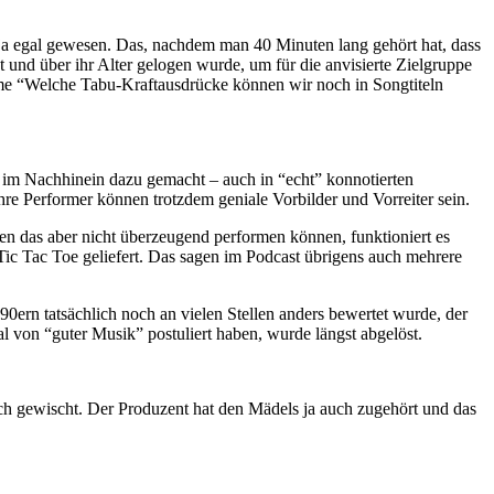
s ja egal gewesen. Das, nachdem man 40 Minuten lang gehört hat, dass
nd über ihr Alter gelogen wurde, um für die anvisierte Zielgruppe
hme “Welche Tabu-Kraftausdrücke können wir noch in Songtiteln
rd im Nachhinein dazu gemacht – auch in “echt” konnotierten
Performer können trotzdem geniale Vorbilder und Vorreiter sein.
en das aber nicht überzeugend performen können, funktioniert es
 Tic Tac Toe geliefert. Das sagen im Podcast übrigens auch mehrere
90ern tatsächlich noch an vielen Stellen anders bewertet wurde, der
l von “guter Musik” postuliert haben, wurde längst abgelöst.
sch gewischt. Der Produzent hat den Mädels ja auch zugehört und das