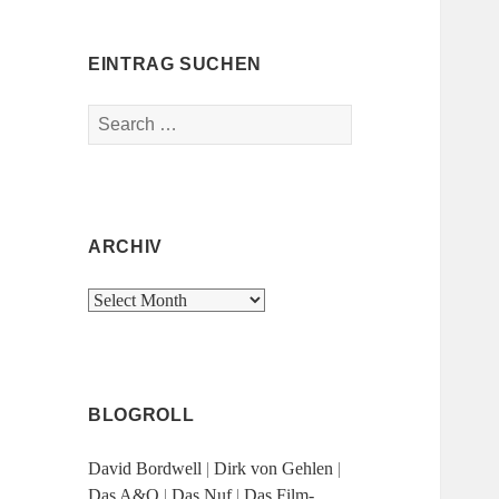
EINTRAG SUCHEN
Search
for:
ARCHIV
Archiv
BLOGROLL
David Bordwell
|
Dirk von Gehlen
|
Das A&O
|
Das Nuf
|
Das Film-