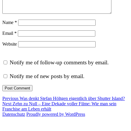
Name
*
Email
*
Website
Notify me of follow-up comments by email.
Notify me of new posts by email.
Post
Previous
Previous
Was denkt Stefan Höltgen eigentlich über Shutter Island?
Next
post:
Next
Zehn zu Null – Eine Dekade voller Filme: Wie man sein
navigation
post:
Franchise am Leben erhält
Datenschutz
Proudly powered by WordPress