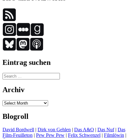
Eintrag suchen
Search
for:
Archiv
Archiv
Blogroll
David Bordwell
|
Dirk von Gehlen
|
Das A&O
|
Das Nuf
|
Das
Film-Feuilleton
|
Pew Pew Pew
|
Felix Schwenzel
|
Filmlöwin
|