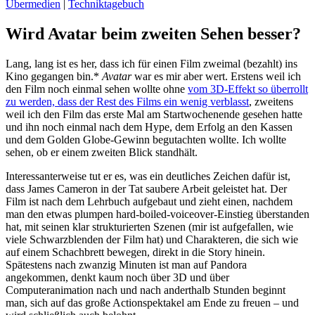
Übermedien
|
Techniktagebuch
Wird Avatar beim zweiten Sehen besser?
Lang, lang ist es her, dass ich für einen Film zweimal (bezahlt) ins
Kino gegangen bin.*
Avatar
war es mir aber wert. Erstens weil ich
den Film noch einmal sehen wollte ohne
vom 3D-Effekt so überrollt
zu werden, dass der Rest des Films ein wenig verblasst
, zweitens
weil ich den Film das erste Mal am Startwochenende gesehen hatte
und ihn noch einmal nach dem Hype, dem Erfolg an den Kassen
und dem Golden Globe-Gewinn begutachten wollte. Ich wollte
sehen, ob er einem zweiten Blick standhält.
Interessanterweise tut er es, was ein deutliches Zeichen dafür ist,
dass James Cameron in der Tat saubere Arbeit geleistet hat. Der
Film ist nach dem Lehrbuch aufgebaut und zieht einen, nachdem
man den etwas plumpen hard-boiled-voiceover-Einstieg überstanden
hat, mit seinen klar strukturierten Szenen (mir ist aufgefallen, wie
viele Schwarzblenden der Film hat) und Charakteren, die sich wie
auf einem Schachbrett bewegen, direkt in die Story hinein.
Spätestens nach zwanzig Minuten ist man auf Pandora
angekommen, denkt kaum noch über 3D und über
Computeranimation nach und nach anderthalb Stunden beginnt
man, sich auf das große Actionspektakel am Ende zu freuen – und