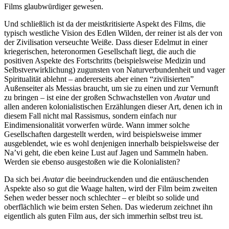
Films glaubwürdiger gewesen.
Und schließlich ist da der meistkritisierte Aspekt des Films, die
typisch westliche Vision des Edlen Wilden, der reiner ist als der von
der Zivilisation verseuchte Weiße. Dass dieser Edelmut in einer
kriegerischen, heteronormen Gesellschaft liegt, die auch die
positiven Aspekte des Fortschritts (beispielsweise Medizin und
Selbstverwirklichung) zugunsten von Naturverbundenheit und vager
Spiritualität ablehnt – andererseits aber einen “zivilisierten”
Außenseiter als Messias braucht, um sie zu einen und zur Vernunft
zu bringen – ist eine der großen Schwachstellen von
Avatar
und
allen anderen kolonialistischen Erzählungen dieser Art, denen ich in
diesem Fall nicht mal Rassismus, sondern einfach nur
Eindimensionalität vorwerfen würde. Wann immer solche
Gesellschaften dargestellt werden, wird beispielsweise immer
ausgeblendet, wie es wohl denjenigen innerhalb beispielsweise der
Na’vi geht, die eben keine Lust auf Jagen und Sammeln haben.
Werden sie ebenso ausgestoßen wie die Kolonialisten?
Da sich bei
Avatar
die beeindruckenden und die entäuschenden
Aspekte also so gut die Waage halten, wird der Film beim zweiten
Sehen weder besser noch schlechter – er bleibt so solide und
oberflächlich wie beim ersten Sehen. Das wiederum zeichnet ihn
eigentlich als guten Film aus, der sich immerhin selbst treu ist.