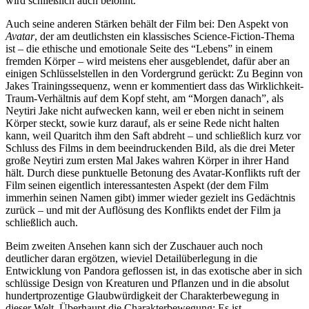
wird schließlich auch belohnt.
Auch seine anderen Stärken behält der Film bei: Den Aspekt von
Avatar
, der am deutlichsten ein klassisches Science-Fiction-Thema
ist – die ethische und emotionale Seite des “Lebens” in einem
fremden Körper – wird meistens eher ausgeblendet, dafür aber an
einigen Schlüsselstellen in den Vordergrund gerückt: Zu Beginn von
Jakes Trainingssequenz, wenn er kommentiert dass das Wirklichkeit-
Traum-Verhältnis auf dem Kopf steht, am “Morgen danach”, als
Neytiri Jake nicht aufwecken kann, weil er eben nicht in seinem
Körper steckt, sowie kurz darauf, als er seine Rede nicht halten
kann, weil Quaritch ihm den Saft abdreht – und schließlich kurz vor
Schluss des Films in dem beeindruckenden Bild, als die drei Meter
große Neytiri zum ersten Mal Jakes wahren Körper in ihrer Hand
hält. Durch diese punktuelle Betonung des Avatar-Konflikts ruft der
Film seinen eigentlich interessantesten Aspekt (der dem Film
immerhin seinen Namen gibt) immer wieder gezielt ins Gedächtnis
zurück – und mit der Auflösung des Konflikts endet der Film ja
schließlich auch.
Beim zweiten Ansehen kann sich der Zuschauer auch noch
deutlicher daran ergötzen, wieviel Detailüberlegung in die
Entwicklung von Pandora geflossen ist, in das exotische aber in sich
schlüssige Design von Kreaturen und Pflanzen und in die absolut
hundertprozentige Glaubwürdigkeit der Charakterbewegung in
dieser Welt. Überhaupt die Charakterbewegung: Es ist