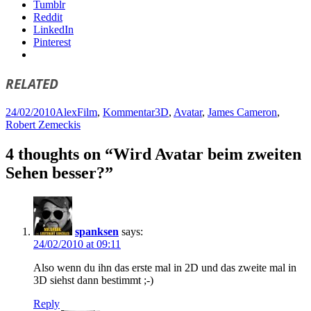
Tumblr
Reddit
LinkedIn
Pinterest
RELATED
Posted
Author
Categories
Tags
24/02/2010
Alex
Film
,
Kommentar
3D
,
Avatar
,
James Cameron
,
on
Robert Zemeckis
4 thoughts on “Wird Avatar beim zweiten
Sehen besser?”
spanksen
says:
24/02/2010 at 09:11
Also wenn du ihn das erste mal in 2D und das zweite mal in
3D siehst dann bestimmt ;-)
Reply