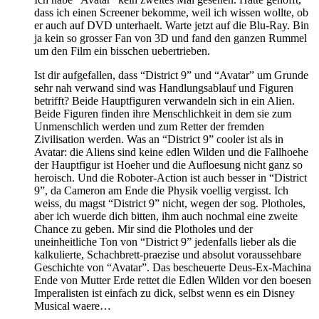
dass ich einen Screener bekomme, weil ich wissen wollte, ob
er auch auf DVD unterhaelt. Warte jetzt auf die Blu-Ray. Bin
ja kein so grosser Fan von 3D und fand den ganzen Rummel
um den Film ein bisschen uebertrieben.
Ist dir aufgefallen, dass “District 9” und “Avatar” um Grunde
sehr nah verwand sind was Handlungsablauf und Figuren
betrifft? Beide Hauptfiguren verwandeln sich in ein Alien.
Beide Figuren finden ihre Menschlichkeit in dem sie zum
Unmenschlich werden und zum Retter der fremden
Zivilisation werden. Was an “District 9” cooler ist als in
Avatar: die Aliens sind keine edlen Wilden und die Fallhoehe
der Hauptfigur ist Hoeher und die Aufloesung nicht ganz so
heroisch. Und die Roboter-Action ist auch besser in “District
9”, da Cameron am Ende die Physik voellig vergisst. Ich
weiss, du magst “District 9” nicht, wegen der sog. Plotholes,
aber ich wuerde dich bitten, ihm auch nochmal eine zweite
Chance zu geben. Mir sind die Plotholes und der
uneinheitliche Ton von “District 9” jedenfalls lieber als die
kalkulierte, Schachbrett-praezise und absolut voraussehbare
Geschichte von “Avatar”. Das bescheuerte Deus-Ex-Machina
Ende von Mutter Erde rettet die Edlen Wilden vor den boesen
Imperalisten ist einfach zu dick, selbst wenn es ein Disney
Musical waere…