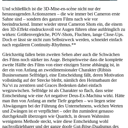
Und schließlich ist die 3D-Mise-en-scène nicht nur der
herausragenden Actionszenen – die wie immer bei Cameron erste
Sahne sind – sondern des ganzen Films nach wie vor
beeindruckend. Immer wieder streut Cameron Shots ein, die einem
den 3D-Effekt eindrucksvoll vor Augen führen ohne aufdringlich zu
wirken: Größenvergleiche, POV-Shots, Fluchten, lange Close-Ups.
Doch er lässt sie nicht zum Selbstzweck werden, schneidet einfach
nach regulärem Continuity-Rhythmus.**
Gleichzeitig fallen beim zweiten Sehen aber auch die Schwächen
des Films noch stärker ins Auge. Beispielsweise dass die komplette
zweite Hälfte des Films von einer einzigen Szene abhängig ist, in
der ein von Anfang an zweidimensionaler Charakter (Ribisis
Businessmann Selfridge), eine Entscheidung fällt, deren Motivation
vollständig auf der Strecke bleibt, nämlich den Heimatbaum der
Na’vi zu zerstören und Graces Bedenken dabei einfach
wegzuwischen. Selfridge ist als Charakter so flach, dass seine
Entscheidung wie eine Art negativer Deus-Ex-Machina wirkt. Hätte
man ihm von Anfang an mehr Tiefe gegeben – wo liegen seine
Abwägungen bei der Führung des Unternehmens, welchen Werten
und Zwängen ist er verpflichtet – oder ihn zumindest genauso
durchgeknallt überzogen wie Quaritch, in dessen Wahnsinn
wenigstens Methode steckt, wäre diese Entscheidung wohl
nachvollziehbarer und der ganze doofe Gut-Böse-Dualismus des