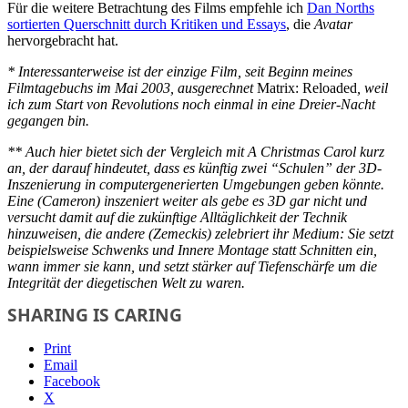
Für die weitere Betrachtung des Films empfehle ich
Dan Norths
sortierten Querschnitt durch Kritiken und Essays
, die
Avatar
hervorgebracht hat.
* Interessanterweise ist der einzige Film, seit Beginn meines
Filmtagebuchs im Mai 2003, ausgerechnet
Matrix: Reloaded
, weil
ich zum Start von
Revolutions
noch einmal in eine Dreier-Nacht
gegangen bin.
** Auch hier bietet sich der Vergleich mit
A Christmas Carol
kurz
an, der darauf hindeutet, dass es künftig zwei “Schulen” der 3D-
Inszenierung in computergenerierten Umgebungen geben könnte.
Eine (Cameron) inszeniert weiter als gebe es 3D gar nicht und
versucht damit auf die zukünftige Alltäglichkeit der Technik
hinzuweisen, die andere (Zemeckis) zelebriert ihr Medium: Sie setzt
beispielsweise Schwenks und Innere Montage statt Schnitten ein,
wann immer sie kann, und setzt stärker auf Tiefenschärfe um die
Integrität der diegetischen Welt zu waren.
SHARING IS CARING
Print
Email
Facebook
X