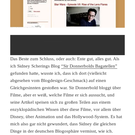
Für mein polemisches
Thesenstück
zur deutschen Filmblogosphäre habe ich
neun deutschsprachige Filmblogger per E-Mail interviewt. Die Auswahl
erfolgte nach persönlichem Geschmack und relativer Findbarkeit im Netz.
Das Beste zum Schluss, oder auch: Ente gut, alles gut. Als
ich Sidney Scherings Blog
“Sir Donnerbolds Bagatellen”
gefunden hatte, wusste ich, dass ich dort (vielleicht
abgesehen vom Blogdesign-Geschmack) auf einen
Gleichgesinnten gestoßen war. Sir Donnerbold bloggt über
Filme, aber er weiß, welche Filme er sich aussucht, und
seine Artikel speisen sich zu großen Teilen aus einem
enzyklopädischen Wissen über diese Filme, vor allem über
Disney, über Animation und das Hollywood-System. Es hat
mich also gar nicht gewundert, dass Sidney die gleichen
Dinge in der deutschen Blogosphäre vermisst, wie ich.