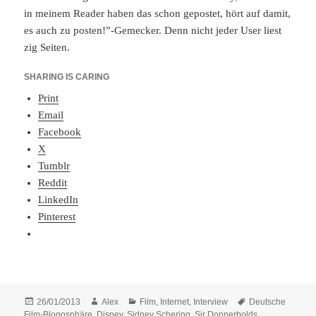
in meinem Reader haben das schon gepostet, hört auf damit,
es auch zu posten!”-Gemecker. Denn nicht jeder User liest
zig Seiten.
SHARING IS CARING
Print
Email
Facebook
X
Tumblr
Reddit
LinkedIn
Pinterest
Posted
Author
Categories
Tags
26/01/2013
Alex
Film
,
Internet
,
Interview
Deutsche
on
Film-Blogosphäre
,
Disney
,
Sidney Schering
,
Sir Donnerbolds