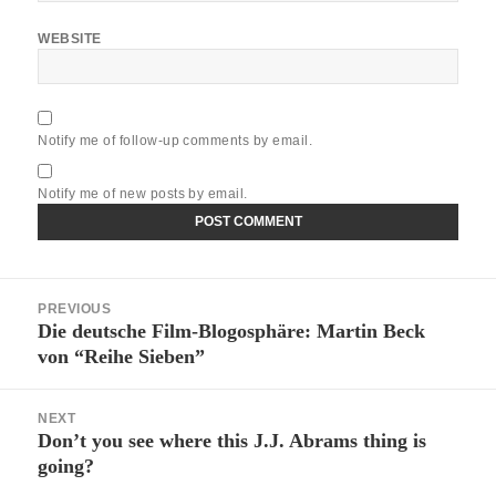
WEBSITE
Notify me of follow-up comments by email.
Notify me of new posts by email.
Post
PREVIOUS
navigation
Die deutsche Film-Blogosphäre: Martin Beck
Previous
von “Reihe Sieben”
post:
NEXT
Don’t you see where this J.J. Abrams thing is
Next
going?
post: