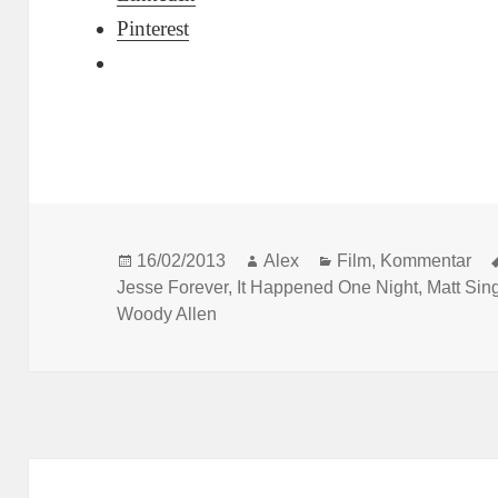
Pinterest
Posted
Author
Categories
16/02/2013
Alex
Film
,
Kommentar
on
Jesse Forever
,
It Happened One Night
,
Matt Sin
Woody Allen