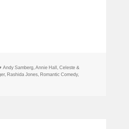
Tags
Andy Samberg
,
Annie Hall
,
Celeste &
ger
,
Rashida Jones
,
Romantic Comedy
,