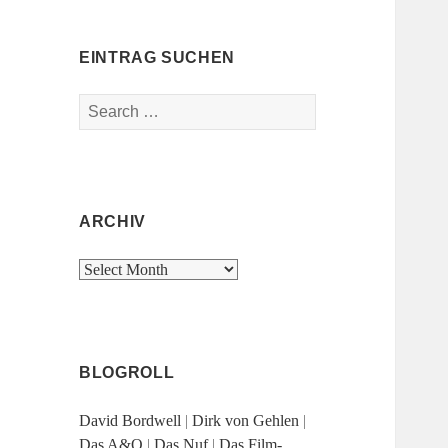
EINTRAG SUCHEN
Search
for:
ARCHIV
Archiv
BLOGROLL
David Bordwell
|
Dirk von Gehlen
|
Das A&O
|
Das Nuf
|
Das Film-