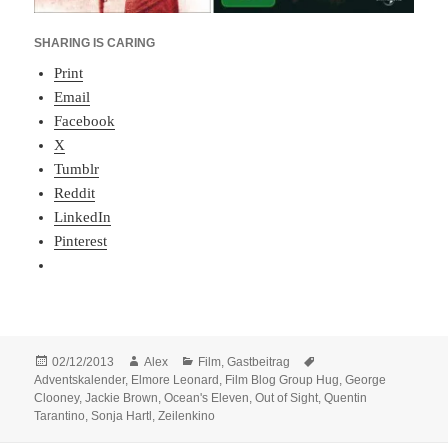
SHARING IS CARING
Print
Email
Facebook
X
Tumblr
Reddit
LinkedIn
Pinterest
Posted
Author
Categories
Tags
02/12/2013
Alex
Film
,
Gastbeitrag
on
Adventskalender
,
Elmore Leonard
,
Film Blog Group Hug
,
George
Clooney
,
Jackie Brown
,
Ocean's Eleven
,
Out of Sight
,
Quentin
Tarantino
,
Sonja Hartl
,
Zeilenkino