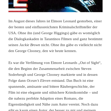
Im August dieses Jahres ist Elmore Leonard gestorben, einer
der besten und einflussreichsten Kriminalschriftsteller der
USA. Ohne ihn (und George Higgings) gäbe es womöglich
die Dialogkaskaden in Tarantinos Filmen und ganz bestimmt
seinen
Jackie Brown
nicht. Ohne ihn gäbe es vielleicht nicht
den George Clooney, den wir heute kennen.
Es war die Verfilmung von Elmore Leonards „Out of Sight“,
die den Beginn der Zusammenarbeit zwischen Steven
Soderbergh und George Clooney markierte und in dessen
Folge dann
Ocean’s Eleven
entstand. Das Buch ist eine
spannende, amüsante und bittere Räubergeschichte, der
Film ist eine elegante und stilsichere Krimikomödie – und
die nahezu perfekte Adaption eines Romans, die
Eigenständigkeit und Nähe zum Autor vereint. Noch dazu
gibt es kaum einen Autor, der besser
zu mir und meinem