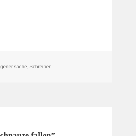
s
eigener sache
,
Schreiben
chnauze fallen”