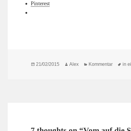
Pinterest
Posted
Author
Categories
Tag
21/02/2015
Alex
Kommentar
in 
on
7 thoughts on “Vom auf die S