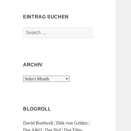
EINTRAG SUCHEN
Search
for:
ARCHIV
Archiv
BLOGROLL
David Bordwell
|
Dirk von Gehlen
|
Das A&O
|
Das Nuf
|
Das Film-