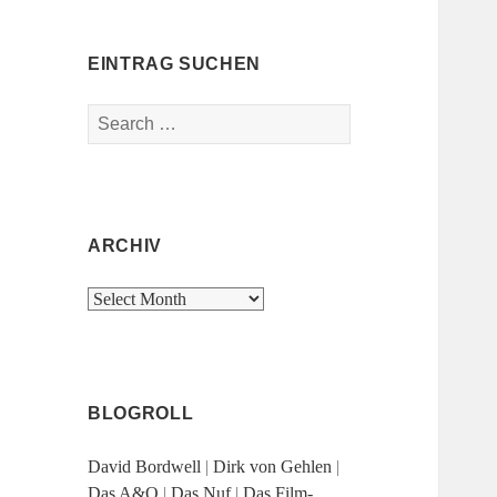
EINTRAG SUCHEN
Search
for:
ARCHIV
Archiv
BLOGROLL
David Bordwell
|
Dirk von Gehlen
|
Das A&O
|
Das Nuf
|
Das Film-