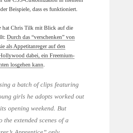
er Beispiele, dass es funktioniert.
e
hat Chris Tilk mit Blick auf die
llt:
Durch das “verschenken” von
ie als Appetitanreger auf den
t Hollywood dabei, ein Freemium-
inten losgehen kann
.
ing a batch of clips featuring
oung girls he adopts worked out
 its opening weekend. But
to the extended scenes of a
rer’s Apprentice” only