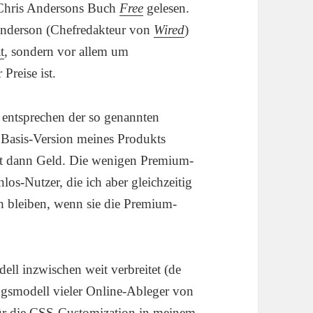
s Chris Andersons Buch
Free
gelesen.
s Anderson (Chefredakteur von
Wired
)
t
, sondern vor allem um
Preise ist.
, entsprechen der so genannten
e Basis-Version meines Produkts
et dann Geld. Die wenigen Premium-
los-Nutzer, die ich aber gleichzeitig
uch bleiben, wenn sie die Premium-
dell inzwischen weit verbreitet (de
ngsmodell vieler Online-Ableger von
 für die CSS-Customization in meinem