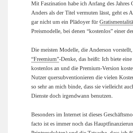
Mit Faszination habe ich Anfang des Jahre
Anders als der Titel vermuten lässt, geht e
gar nicht um ein Plädoyer für
Gratismentalitä
Preismodelle, bei denen “kostenlos” einer der 
Die meisten Modelle, die Anderson vorstellt
“Freemium”
-Denke, das heißt: Ich biete ein
kostenlos an und die Premium-Version kost
Nutzer quersubventionieren die vielen Kosten
so sehr an mich binde, dass sie vielleicht a
Dienste doch irgendwann benutzen.
Besonders im Internet ist dieses Geschäftsmo
facto ist es immer noch das Hauptfinanzieru
Printprodukten) und die Tatsache, dass ich