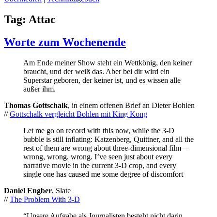
Tag:
Attac
Worte zum Wochenende
Am Ende meiner Show steht ein Wettkönig, den keiner
braucht, und der weiß das. Aber bei dir wird ein
Superstar geboren, der keiner ist, und es wissen alle
außer ihm.
Thomas Gottschalk
, in einem offenen Brief an Dieter Bohlen
//
Gottschalk vergleicht Bohlen mit King Kong
Let me go on record with this now, while the 3-D
bubble is still inflating: Katzenberg, Quittner, and all the
rest of them are wrong about three-dimensional film—
wrong, wrong, wrong. I’ve seen just about every
narrative movie in the current 3-D crop, and every
single one has caused me some degree of discomfort
Daniel Engber
, Slate
//
The Problem With 3-D
“Unsere Aufgabe als Journalisten besteht nicht darin,