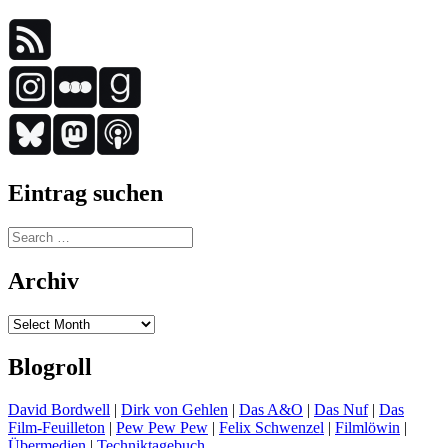
Eintrag suchen
Search
for:
Archiv
Archiv
Blogroll
David Bordwell
|
Dirk von Gehlen
|
Das A&O
|
Das Nuf
|
Das
Film-Feuilleton
|
Pew Pew Pew
|
Felix Schwenzel
|
Filmlöwin
|
Übermedien
|
Techniktagebuch