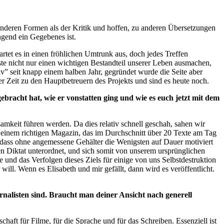
 anderen Formen als der Kritik und hoffen, zu anderen Übersetzungen
gend ein Gegebenes ist.
rtet es in einen fröhlichen Umtrunk aus, doch jedes Treffen
ste nicht nur einen wichtigen Bestandteil unserer Leben ausmachen,
v” seit knapp einem halben Jahr, gegründet wurde die Seite aber
r Zeit zu den Hauptbetreuern des Projekts und sind es heute noch.
bracht hat, wie er vonstatten ging und wie es euch jetzt mit dem
eit führen werden. Da dies relativ schnell geschah, sahen wir
einem richtigen Magazin, das im Durchschnitt über 20 Texte am Tag
 dass ohne angemessene Gehälter die Wenigsten auf Dauer motiviert
en Diktat unterordnet, und sich somit von unserem ursprünglichen
te und das Verfolgen dieses Ziels für einige von uns Selbstdestruktion
ill. Wenn es Elisabeth und mir gefällt, dann wird es veröffentlicht.
urnalisten sind. Braucht man deiner Ansicht nach generell
ft für Filme, für die Sprache und für das Schreiben. Essenziell ist