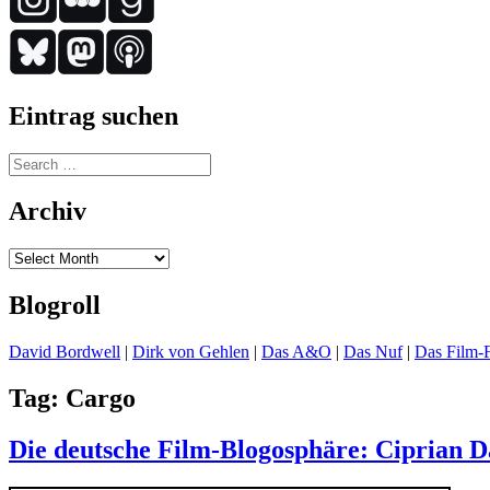
Eintrag suchen
Search
for:
Archiv
Archiv
Blogroll
David Bordwell
|
Dirk von Gehlen
|
Das A&O
|
Das Nuf
|
Das Film-F
Tag:
Cargo
Die deutsche Film-Blogosphäre: Ciprian D