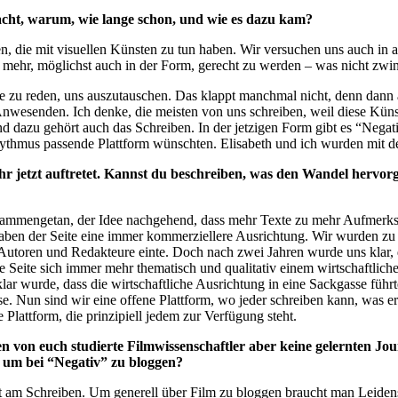
acht, warum, wie lange schon, und wie es dazu kam?
n, die mit visuellen Künsten zu tun haben. Wir versuchen uns auch in
mehr, möglichst auch in der Form, gerecht zu werden – was nicht zwin
ste zu reden, uns auszutauschen. Das klappt manchmal nicht, denn dann a
 Anwesenden. Ich denke, die meisten von uns schreiben, weil diese Kün
 dazu gehört auch das Schreiben. In der jetzigen Form gibt es “Negati
hythmus passende Plattform wünschten. Elisabeth und ich wurden mit de
hr jetzt auftretet. Kannst du beschreiben, was den Wandel hervorge
mmengetan, der Idee nachgehend, dass mehr Texte zu mehr Aufmerksamk
ben der Seite eine immer kommerziellere Ausrichtung. Wir wurden zu 
Autoren und Redakteure einte. Doch nach zwei Jahren wurde uns klar,
e Seite sich immer mehr thematisch und qualitativ einem wirtschaftlich
klar wurde, dass die wirtschaftliche Ausrichtung in eine Sackgasse führ
. Nun sind wir eine offene Plattform, wo jeder schreiben kann, was er w
 Plattform, die prinzipiell jedem zur Verfügung steht.
ten von euch studierte Filmwissenschaftler aber keine gelernten Jo
 um bei “Negativ” zu bloggen?
 am Schreiben. Um generell über Film zu bloggen braucht man Leidenscha