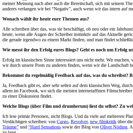
meiner Meinung nach aber auch die Bereitschaft, sich mit seinem The
anderes verlangen wir bei “Negativ”, auch wenn wir das intern auf m
Wonach wählt ihr heute eure Themen aus?
Alle schreiben über das, was sie beschäftigt, ob neu oder ein Jahrhu
heute, wenn alle Augen der Schreiber instinktiv auf das Aktuelle geri
die gerade irgendwo zu einem Markt finden, und man findet schließlich
Wie messt ihr den Erfolg eures Blogs? Geht es noch um Erfolg und
Erfolg im klassischen Sinne interessiert uns nicht mehr. Wir machen, 
wir durch unsere Posts zu anderen finden, wenn wir die Landschaft b
Bekommst du regelmäßig Feedback auf das, was du schreibst? Bi
Ja, Feedback gibt es, aber sehr selten auf dem klassischen Weg, durc
allem im Facebook, wo sich die meisten internetaffinen Filmschrei
zu einer Diskussion findet.
Welche Blogs (über Film und drumherum) liest du selbst? Zu w
Ich lese primär Personen, nicht Blogs. Und da viele auf mehreren Plat
Verdächtigen schreiben: von
Cargo
,
Revolver
,
new filmkritik
über di
Träume”
und
“Hard Sensations
sowie der Blog von
Oliver Nöding
. 
zu lang.