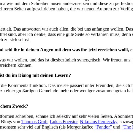
ma wie mit dem Schreiben auseinanderzusetzen und diese zu perfektionie
ehreren Seiten aufgeschrieben haben, die wir neuen Autoren zur Verfüg
ndert alt. Das antworten wir auch allen, die bei uns anfangen wollen. D
chtet sind, aber ich denke, dass eine gute Seite so verfahren muss, de
 zu sich selbst.
 seid ihr in deinen Augen mit dem was ihr jetzt erreichen wollt, e
was wir wollen, und das ist diesbezüglich synergetisch. Wir freuen uns
ereichern können.
st du im Dialog mit deinen Lesern?
h die Kommentarfunktion. Das meiste passiert unter Freunden, die sich 
ber zu einer großartigen Gemeinde mehr oder weniger zusammengetan h
elchem Zweck?
tformen schreiben, schaue ich selektiv auf sehr vielen Seiten. Abonnie
e Blogs von
Thomas Groh
,
Lukas Foerster
,
Nikolaus Perneczky
, sozus
Ansonsten sehr viel auf Englisch (als Morgenkaffee
“Fandor”
und
“The 