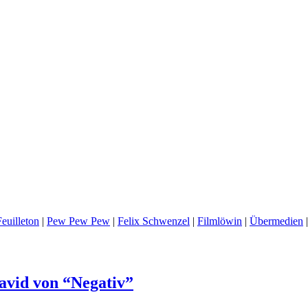
euilleton
|
Pew Pew Pew
|
Felix Schwenzel
|
Filmlöwin
|
Übermedien
avid von “Negativ”