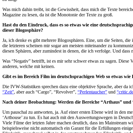
Was mich dahin treibt, ist die Gewissheit, dass mich die Texte bereic
Magazine zu lesen, da ist die Monotonie der Texte zu groß.
Hast du den Eindruck, dass es so etwas wie eine deutschsprachig
dieser Blogosphäre?
Ja, ich denke es gibt mehrere Blogosphären. Eine, um die Seiten, di
die letzteren scheinen mir sogar am meisten miteinander zu kommunizi
diesen Sphären, aber zumindest in denen, die ich verfolge. Und das
Was “Negativ” betrifft, ist es mir sehr schwer etwas zu sagen. Dies
anderen, welche mit keinen.
Gibt es im Bereich Film im deutschsprachigen Web so etwas wie
Die IVW-Statistiken sprechen dazu eine objektive Sprache, aber da ich
“Zeit”
, aber auch “Cargo”, “Revolver”,
“Perlentaucher”
und
“critic.d
Nach deiner Beobachtung: Werden die Bereiche “Arthaus” und 
Um pauschal zu antworten, ja. Auf einer ersten Ebene wird in den meis
‘Arthouse’ zu tun. Es hat auch mit den Auswertungswegen in Deutsc
Viele Filme der letzten Jahre machen deutlich, dass im Mainstream w
beispielsweise nicht automatisch ein Garant für die Erfüllungen einig