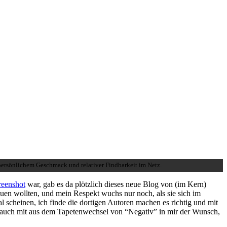
persönlichem Geschmack und relativer Findbarkeit im Netz.
reenshot
war, gab es da plötzlich dieses neue Blog von (im Kern)
auen wollten, und mein Respekt wuchs nur noch, als sie sich im
scheinen, ich finde die dortigen Autoren machen es richtig und mit
l auch mit aus dem Tapetenwechsel von “Negativ” in mir der Wunsch,