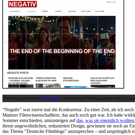
Für mein polemisches
Thesenstück
zur deutschen Filmblogosphäre habe ich neun
“Negativ” war zuerst mal die Konkurrenz. Zu einer Zeit, als ich noc
Mainzer Filmwissenschaftlern, das auch noch gut war. Ich hatte wirk
Sommer entschieden, umzusteigen auf
das, was sie eigentlich wollten
ihrem ungewöhnlichen, reduzierten Design, gewinnen sie noch an Fas
das Thema “Deutsche Filmblogs” anzusprechen – und ursprünglich mal