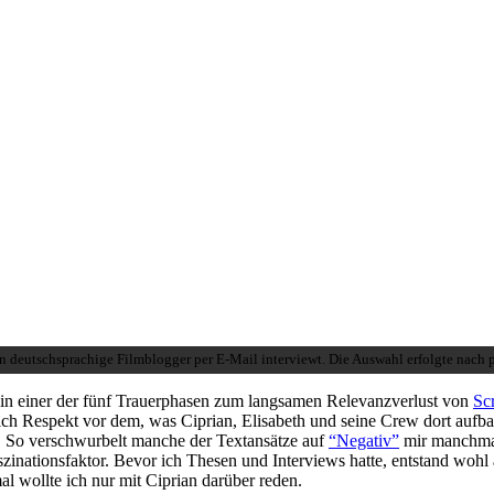
 deutschsprachige Filmblogger per E-Mail interviewt. Die Auswahl erfolgte nach 
h in einer der fünf Trauerphasen zum langsamen Relevanzverlust von
Sc
lich Respekt vor dem, was Ciprian, Elisabeth und seine Crew dort aufb
. So verschwurbelt manche der Textansätze auf
“Negativ”
mir manchmal 
zinationsfaktor. Bevor ich Thesen und Interviews hatte, entstand woh
 wollte ich nur mit Ciprian darüber reden.