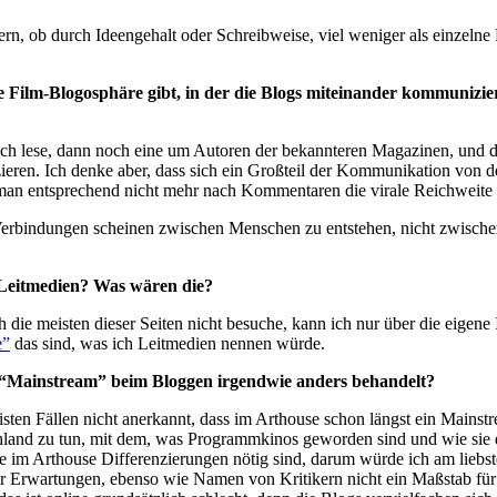
hern, ob durch Ideengehalt oder Schreibweise, viel weniger als einzelne 
e Film-Blogosphäre gibt, in der die Blogs miteinander kommunizier
e ich lese, dann noch eine um Autoren der bekannteren Magazinen, und 
eren. Ich denke aber, dass sich ein Großteil der Kommunikation von den
s man entsprechend nicht mehr nach Kommentaren die virale Reichweite
e Verbindungen scheinen zwischen Menschen zu entstehen, nicht zwische
 Leitmedien? Was wären die?
 die meisten dieser Seiten nicht besuche, kann ich nur über die eigene 
e”
das sind, was ich Leitmedien nennen würde.
“Mainstream” beim Bloggen irgendwie anders behandelt?
ten Fällen nicht anerkannt, dass im Arthouse schon längst ein Mainstre
hland zu tun, mit dem, was Programmkinos geworden sind und wie sie
ie im Arthouse Differenzierungen nötig sind, darum würde ich am lieb
er Erwartungen, ebenso wie Namen von Kritikern nicht ein Maßstab für d