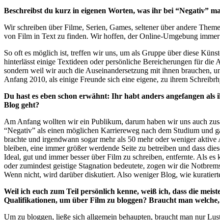
Beschreibst du kurz in eigenen Worten, was ihr bei “Negativ” m
Wir schreiben über Filme, Serien, Games, seltener über andere Theme
von Film in Text zu finden. Wir hoffen, der Online-Umgebung immer 
So oft es möglich ist, treffen wir uns, um als Gruppe über diese Kün
hinterlässt einige Textideen oder persönliche Bereicherungen für die
sondern weil wir auch die Auseinandersetzung mit ihnen brauchen, und
Anfang 2010, als einige Freunde sich eine eigene, zu ihrem Schreibr
Du hast es eben schon erwähnt: Ihr habt anders angefangen als i
Blog geht?
Am Anfang wollten wir ein Publikum, darum haben wir uns auch zusa
“Negativ” als einen möglichen Karriereweg nach dem Studium und ga
brachte und irgendwann sogar mehr als 50 mehr oder weniger aktive 
bleiben, eine immer größer werdende Seite zu betreiben und dass dies
Ideal, gut und immer besser über Film zu schreiben, entfernte. Als es 
oder zumindest geistige Stagnation bedeutete, zogen wir die Notbremse
Wenn nicht, wird darüber diskutiert. Also weniger Blog, wie kuratierte
Weil ich euch zum Teil persönlich kenne, weiß ich, dass die meis
Qualifikationen, um über Film zu bloggen? Braucht man welche,
Um zu bloggen, ließe sich allgemein behaupten, braucht man nur Lust