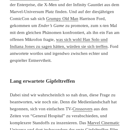
der Enterprise, die X-Men und der Infinity Gauntlet aus dem
Marvel-Universum Platz finden. Und auf der diesjährigen
ComicCon sah sich
Grumpy Old Man
Harrison Ford,
gekommen um
Ender’s Game
zu promoten, zum x-ten Mal
mit dem gleichen Phänomen konfrontiert, als ihn ein Fan am
offenen Mikrofon fragte,
was sich wohl Han Solo und
Indiana Jones zu sagen hätten, würden sie sich treffen
. Ford
antwortete wortlos und irgendwo zwischen echter und
gespielter Entnervtheit.
Lang erwartete Gipfeltreffen
Dabei sind wir wahrscheinlich so nah dran, diese Frage zu
beantworten, wie noch nie. Denn die Medienlandschaft hat
begonnen, sich von einfachen TV-
Crossovers
aus den
Zeiten von “General Hospital” zu verabschieden, und
komplexere Standoffs zu inszenieren. Das
Marvel Cinematic
Universe
und dort insbesondere der erste Gipfeltreffen-Film