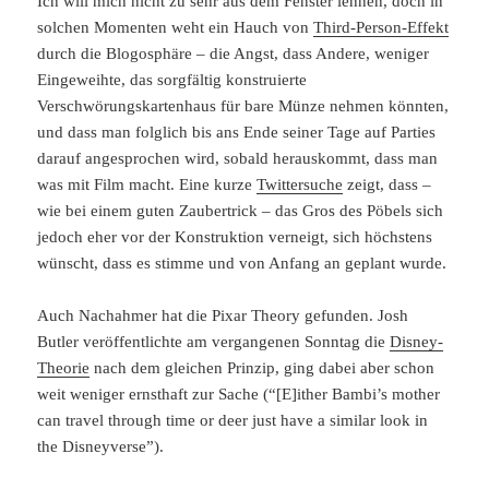
Ich will mich nicht zu sehr aus dem Fenster lehnen, doch in
solchen Momenten weht ein Hauch von
Third-Person-Effekt
durch die Blogosphäre – die Angst, dass Andere, weniger
Eingeweihte, das sorgfältig konstruierte
Verschwörungskartenhaus für bare Münze nehmen könnten,
und dass man folglich bis ans Ende seiner Tage auf Parties
darauf angesprochen wird, sobald herauskommt, dass man
was mit Film macht. Eine kurze
Twittersuche
zeigt, dass –
wie bei einem guten Zaubertrick – das Gros des Pöbels sich
jedoch eher vor der Konstruktion verneigt, sich höchstens
wünscht, dass es stimme und von Anfang an geplant wurde.
Auch Nachahmer hat die Pixar Theory gefunden. Josh
Butler veröffentlichte am vergangenen Sonntag die
Disney-
Theorie
nach dem gleichen Prinzip, ging dabei aber schon
weit weniger ernsthaft zur Sache (“[E]ither Bambi’s mother
can travel through time or deer just have a similar look in
the Disneyverse”).