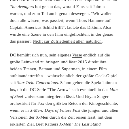
The Avengers
bot genau das, worauf Fans seit Jahren
warten, und zum Teil auch genau deswegen. “Wir wollen
doch alle wissen, was passiert, wenn
Thors Hammer auf
Captain Americas Schild trifft
“, lautete das Diktum. Also
wurde eine Szene in den Film eingeflochten, in der genau
das passiert.
Nicht zur Zufriedenheit aller, natürlich
.
DC bemüht sich nun, sein eigenes
Verse
endlich auf die
große Leinwand zu bringen und lässt 2015 direkt ihre
beiden Titanen, Batman und Superman, in einem Film
aufeinandertreffen – wahrscheinlich der größte Geek-Gipfel
seit
Star Trek: Generations
. Schon gehen die Spekulationen
los, ob die DC-Serie “The Arrow” sich eventuell in das
Man
of Steel
-Universum integrieren lässt. Und Bryan Singer
orchestriert für Fox den größten
Retcon
der Kinogeschichte,
wenn er in
X-Men: Days of Future Past
die jungen und alten
Versionen der X-Men durch die Zeit reisen lässt, mit dem
erklärten Ziel, Bret Ratners
X-Men: The Last Stand