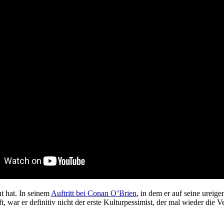
t hat. In seinem
Auftritt bei Conan O’Brien
, in dem er auf seine ureig
ar er definitiv nicht der erste Kulturpessimist, der mal wieder die Ve