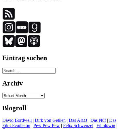
Eintrag suchen
Search
for:
Archiv
Archiv
Blogroll
David Bordwell
|
Dirk von Gehlen
|
Das A&O
|
Das Nuf
|
Das
Film-Feuilleton
|
Pew Pew Pew
|
Felix Schwenzel
|
Filmlöwin
|