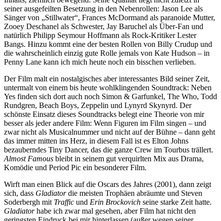
seiner ausgefeilten Besetzung in den Nebenrollen: Jason Lee als
Sänger von „Stillwater“, Frances McDormand als paranoide Mutter,
Zooey Deschanel als Schwester, Jay Baruchel als Über-Fan und
natürlich Philipp Seymour Hoffmann als Rock-Kritiker Lester
Bangs. Hinzu kommt eine der besten Rollen von Billy Crudup und
die wahrscheinlich einzig gute Rolle jemals von Kate Hudson – in
Penny Lane kann ich mich heute noch ein bisschen verlieben.
Der Film malt ein nostalgisches aber interessantes Bild seiner Zeit,
untermalt von einem bis heute wohlklingenden Soundtrack: Neben
Yes finden sich dort auch noch Simon & Garfunkel, The Who, Todd
Rundgren, Beach Boys, Zeppelin und Lynyrd Skynyrd. Der
schönste Einsatz dieses Soundtracks belegt eine Theorie von mir
besser als jeder andere Film: Wenn Figuren im Film singen – und
zwar nicht als Musicalnummer und nicht auf der Bühne – dann geht
das immer mitten ins Herz, in diesem Fall ist es Elton Johns
bezauberndes Tiny Dancer, das die ganze Crew im Tourbus trällert.
Almost Famous
bleibt in seinem gut verquirlten Mix aus Drama,
Komödie und Period Pic ein besonderer Film.
Wirft man einen Blick auf die Oscars des Jahres (2001), dann zeigt
sich, dass
Gladiator
die meisten Trophäen abräumte und Steven
Soderbergh mit
Traffic
und
Erin Brockovich
seine starke Zeit hatte.
Gladiator
habe ich zwar mal gesehen, aber Film hat nicht den
geringsten Eindruck bei mir hinterlassen (außer wegen seiner