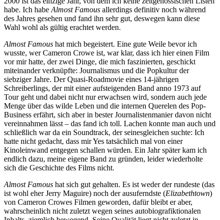
2000 ist das einzige Jahr, von dem ich keine zeitgenössischen Listen
habe. Ich habe
Almost Famous
allerdings definitiv noch während
des Jahres gesehen und fand ihn sehr gut, deswegen kann diese
Wahl wohl als gültig erachtet werden.
Almost Famous
hat mich begeistert. Eine gute Weile bevor ich
wusste, wer Cameron Crowe ist, war klar, dass ich hier einen Film
vor mir hatte, der zwei Dinge, die mich faszinierten, geschickt
miteinander verknüpfte: Journalismus und die Popkultur der
siebziger Jahre. Der Quasi-Roadmovie eines 14-jährigen
Schreiberlings, der mit einer aufsteigenden Band anno 1973 auf
Tour geht und dabei nicht nur erwachsen wird, sondern auch jede
Menge über das wilde Leben und die internen Querelen des Pop-
Business erfährt, sich aber in bester Journalistenmanier davon nicht
vereinnahmen lässt – das fand ich toll. Lachen konnte man auch und
schließlich war da ein Soundtrack, der seinesgleichen suchte: Ich
hatte nicht gedacht, dass mir Yes tatsächlich mal von einer
Kinoleinwand entgegen schallen würden. Ein Jahr später kam ich
endlich dazu, meine eigene Band zu gründen, leider wiederholte
sich die Geschichte des Films nicht.
Almost Famous
hat sich gut gehalten. Es ist weder der rundeste (das
ist wohl eher Jerry Maguire) noch der ausuferndste (
Elizabethtown
)
von Cameron Crowes Filmen geworden, dafür bleibt er aber,
wahrscheinlich nicht zuletzt wegen seines autobiografiktionalen
Inhalts, ziemlich bewegend. Seine Qualität liegt nicht zuletzt in