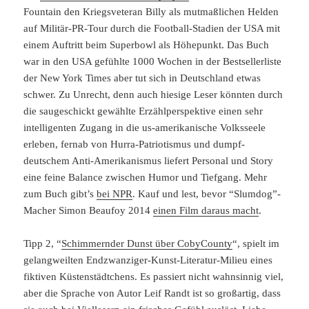
Fountain den Kriegsveteran Billy als mutmaßlichen Helden
auf Militär-PR-Tour durch die Football-Stadien der USA mit
einem Auftritt beim Superbowl als Höhepunkt. Das Buch
war in den USA gefühlte 1000 Wochen in der Bestsellerliste
der New York Times aber tut sich in Deutschland etwas
schwer. Zu Unrecht, denn auch hiesige Leser könnten durch
die saugeschickt gewählte Erzählperspektive einen sehr
intelligenten Zugang in die us-amerikanische Volksseele
erleben, fernab von Hurra-Patriotismus und dumpf-
deutschem Anti-Amerikanismus liefert Personal und Story
eine feine Balance zwischen Humor und Tiefgang. Mehr
zum Buch gibt’s
bei NPR
. Kauf und lest, bevor “Slumdog”-
Macher Simon Beaufoy 2014
einen Film daraus macht
.
Tipp 2, “
Schimmernder Dunst über CobyCounty
“, spielt im
gelangweilten Endzwanziger-Kunst-Literatur-Milieu eines
fiktiven Küstenstädtchens. Es passiert nicht wahnsinnig viel,
aber die Sprache von Autor Leif Randt ist so großartig, dass