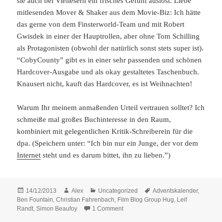
sie auch bei Viellesern ein frisches Gefühl auslöst. Liebe
mitlesenden Mover & Shaker aus dem Movie-Biz: Ich hätte
das gerne von dem Finsterworld-Team und mit Robert
Gwisdek in einer der Hauptrollen, aber ohne Tom Schilling
als Protagonisten (obwohl der natürlich sonst stets super ist).
“CobyCounty” gibt es in einer sehr passenden und schönen
Hardcover-Ausgabe und als okay gestaltetes Taschenbuch.
Knausert nicht, kauft das Hardcover, es ist Weihnachten!
Warum Ihr meinem anmaßenden Urteil vertrauen solltet? Ich
schmeiße mal großes Buchinteresse in den Raum,
kombiniert mit gelegentlichen Kritik-Schreiberein für die
dpa. (Speichern unter: “Ich bin nur ein Junge, der vor dem
Internet
steht und es darum bittet, ihn zu lieben.”)
Posted
Author
Categories
Tags
14/12/2013
Alex
Uncategorized
Adventskalender
,
on
Ben Fountain
,
Christian Fahrenbach
,
Film Blog Group Hug
,
Leif
on Film Blog Adventskalender – 14 
Randt
,
Simon Beaufoy
1 Comment