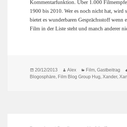
Kommentarfunktion. Über 1.000 Filmempfeh
1900 bis 2010. Wer es noch nicht hat, wird 
bietet es wunderbaren Gesprächsstoff wenn 
Film in der Liste steht und manch anderer ni
Posted
Author
Categories
20/12/2013
Alex
Film
,
Gastbeitrag
on
Blogosphäre
,
Film Blog Group Hug
,
Xander
,
Xan