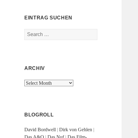
EINTRAG SUCHEN
Search
for:
ARCHIV
Archiv
BLOGROLL
David Bordwell
|
Dirk von Gehlen
|
Das A&O
|
Das Nuf
|
Das Film-