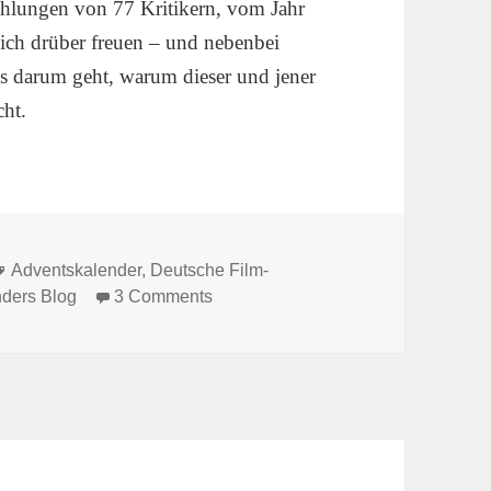
lungen von 77 Kritikern, vom Jahr
sich drüber freuen – und nebenbei
es darum geht, warum dieser und jener
cht.
Tags
Adventskalender
,
Deutsche Film-
on Film Blog Adventskalender – 20
ders Blog
3 Comments