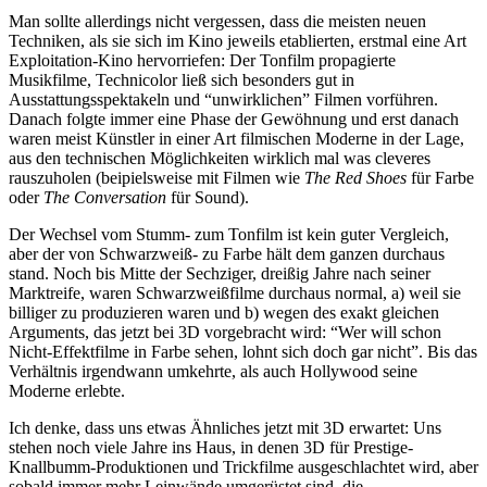
Man sollte allerdings nicht vergessen, dass die meisten neuen
Techniken, als sie sich im Kino jeweils etablierten, erstmal eine Art
Exploitation-Kino hervorriefen: Der Tonfilm propagierte
Musikfilme, Technicolor ließ sich besonders gut in
Ausstattungsspektakeln und “unwirklichen” Filmen vorführen.
Danach folgte immer eine Phase der Gewöhnung und erst danach
waren meist Künstler in einer Art filmischen Moderne in der Lage,
aus den technischen Möglichkeiten wirklich mal was cleveres
rauszuholen (beipielsweise mit Filmen wie
The Red Shoes
für Farbe
oder
The Conversation
für Sound).
Der Wechsel vom Stumm- zum Tonfilm ist kein guter Vergleich,
aber der von Schwarzweiß- zu Farbe hält dem ganzen durchaus
stand. Noch bis Mitte der Sechziger, dreißig Jahre nach seiner
Marktreife, waren Schwarzweißfilme durchaus normal, a) weil sie
billiger zu produzieren waren und b) wegen des exakt gleichen
Arguments, das jetzt bei 3D vorgebracht wird: “Wer will schon
Nicht-Effektfilme in Farbe sehen, lohnt sich doch gar nicht”. Bis das
Verhältnis irgendwann umkehrte, als auch Hollywood seine
Moderne erlebte.
Ich denke, dass uns etwas Ähnliches jetzt mit 3D erwartet: Uns
stehen noch viele Jahre ins Haus, in denen 3D für Prestige-
Knallbumm-Produktionen und Trickfilme ausgeschlachtet wird, aber
sobald immer mehr Leinwände umgerüstet sind, die