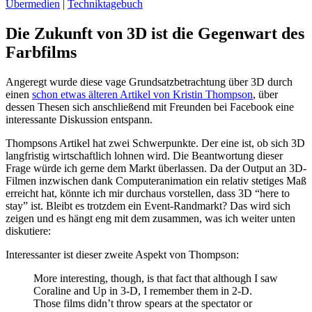
Übermedien
|
Techniktagebuch
Die Zukunft von 3D ist die Gegenwart des
Farbfilms
Angeregt wurde diese vage Grundsatzbetrachtung über 3D durch
einen
schon etwas älteren Artikel von Kristin Thompson
, über
dessen Thesen sich anschließend mit Freunden bei Facebook eine
interessante Diskussion entspann.
Thompsons Artikel hat zwei Schwerpunkte. Der eine ist, ob sich 3D
langfristig wirtschaftlich lohnen wird. Die Beantwortung dieser
Frage würde ich gerne dem Markt überlassen. Da der Output an 3D-
Filmen inzwischen dank Computeranimation ein relativ stetiges Maß
erreicht hat, könnte ich mir durchaus vorstellen, dass 3D “here to
stay” ist. Bleibt es trotzdem ein Event-Randmarkt? Das wird sich
zeigen und es hängt eng mit dem zusammen, was ich weiter unten
diskutiere:
Interessanter ist dieser zweite Aspekt von Thompson:
More interesting, though, is that fact that although I saw
Coraline and Up in 3-D, I remember them in 2-D.
Those films didn’t throw spears at the spectator or