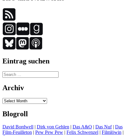
Eintrag suchen
Search
for:
Archiv
Archiv
Blogroll
David Bordwell
|
Dirk von Gehlen
|
Das A&O
|
Das Nuf
|
Das
Film-Feuilleton
|
Pew Pew Pew
|
Felix Schwenzel
|
Filmlöwin
|