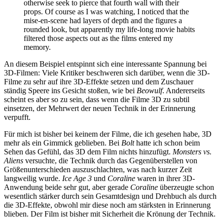
otherwise seek to pierce that fourth wall with their
props. Of course as I was watching, I noticed that the
mise-en-scene had layers of depth and the figures a
rounded look, but apparently my life-long movie habits
filtered those aspects out as the films entered my
memory.
An diesem Beispiel entspinnt sich eine interessante Spannung bei
3D-Filmen: Viele Kritiker beschweren sich darüber, wenn die 3D-
Filme zu sehr auf ihre 3D-Effekte setzen und dem Zuschauer
ständig Speere ins Gesicht stoßen, wie bei
Beowulf
. Andererseits
scheint es aber so zu sein, dass wenn die Filme 3D zu subtil
einsetzen, der Mehrwert der neuen Technik in der Erinnerung
verpufft.
Für mich ist bisher bei keinem der Filme, die ich gesehen habe, 3D
mehr als ein Gimmick geblieben. Bei
Bolt
hatte ich schon beim
Sehen das Gefühl, das 3D dem Film nichts hinzufügt.
Monsters vs.
Aliens
versuchte, die Technik durch das Gegenüberstellen von
Größenunterschieden auszuschlachten, was nach kurzer Zeit
langweilig wurde.
Ice Age 3
und
Coraline
waren in ihrer 3D-
Anwendung beide sehr gut, aber gerade
Coraline
überzeugte schon
wesentlich stärker durch sein Gesamtdesign und Drehbuch als durch
die 3D-Effekte, obwohl mir diese noch am stärksten in Erinnerung
blieben. Der Film ist bisher mit Sicherheit die Krönung der Technik.