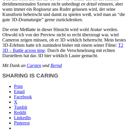
dreidimensionalen Szenen nicht unbedingt
en detail
erinnern, aber
wann immer ein Regisseur ans Ruder gelassen wird, der seine
Kunstform beherrscht und damit zu spielen weiß, wird man an “die
gute 3D-Dramaturgie” gerne zurückdenken.
Die erste Meßlatte in dieser Hinsicht wird wohl
Avatar
werden.
Obwohl ich von der Preview nicht so recht überzeugt war, wird
Cameron zeigen müssen, ob er 3D wirklich beherrscht. Mein bestes
3D-Erlebnis hatte ich zumindest bisher mit einem seiner Filme:
T2
3D – Battle across time
. Durch die Verschmelzung mit echten
Darstellern hat das 3D hier wirklich Laune gemacht.
Mit Dank an
Carsten
und
Bernd
SHARING IS CARING
Print
Email
Facebook
X
Tumblr
Reddit
LinkedIn
Pinterest