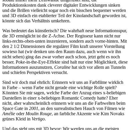
Produktionskosten dank cleverer digitaler Entwicklungen sinken
und die Brillen vielleicht sogar noch ein bisschen bequemer werden
und 3D einfach ein etablierter Teil der Kinolandschaft geworden ist,
könnte sich das Verhältnis umkehren.
Was bedeutet das künstlerisch? Die wahrhaft neue Informationsspur,
die 3D ermöglicht ist die Z-Achse. Der Regisseur kann nicht nur
links-rechts-oben-unten inszenieren, sondern auch vorne-hinten. Mit
den 2 1/2 Dimensionen die regulärer Film kraft unserer Vorstellung
sowieso hat (wir denken uns den Raum dazu, auch wenn wir ihn
nicht sehen) ging das zwar vorher auch schon, jetzt geht es noch
besser. Poke-in-the-Eye-Effekte sind halt nur eine Möglichkeit, diese
Informationen auszunutzen,
Coraline
hat sich vor allem an Tunneln
und schiefen Perspektiven versucht.
Sind wir doch mal ehrlich: Erinnern wir uns an Farbfilme wirklich
in Farbe – wenn Farbe nicht gerade eine wichtige Rolle spielt?
Könnten Sie mir sagen, welche Farbe der Anzug eines x-beliebigen
Darstellers in einer x-beliebigen Romantic Comedy hatte? Eher
nicht, aber wahrscheinlich erinnern wir uns an die Farbwelten beim
Space Gate in
2001
, an den surrealistischen Hauch von Filmen wie
Amélie
oder
Moulin Rouge
, an farbliche Akzente wie Kim Novaks
grünes Kleid in
Vertigo
.
Und das steht uns mit 3D bevor: Wir werden uns an die meisten