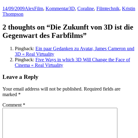
Posted
Author
Categories
Tags
14/09/2009
Alex
Film
,
Kommentar
3D
,
Coraline
,
Filmtechnik
,
Kristin
on
Thompson
2 thoughts on “Die Zukunft von 3D ist die
Gegenwart des Farbfilms”
Pingback:
Ein paar Gedanken zu Avatar, James Cameron und
3D « Real Virtuality
Pingback:
Five Ways in which 3D Will Change the Face of
Cinema « Real Virtuality
Leave a Reply
Your email address will not be published.
Required fields are
marked
*
Comment
*