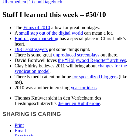
Übermedien
|
Techniktagebuch
Stuff I learned this week – #50/10
The
Films of 2010
allow for great montages.
A
small step out of the digital world
can mean a lot.
End-of-year-marketing
has a special place in Chris Thilk’s
heart.
1931 soothsayers
got some things right.
There is some great
unproduced screenplays
out there.
David Bordwell loves
the “Hollywood Reporter” archives
.
Clay Shirky believes 2011 will bring about
changes for the
syndication model
.
There is media attention hope
for specialized bloggers
(like
me).
2010 was another interesting
year for ideas
.
Thomas Knüwer sieht in den Verfechtern des
Leistungsschutzrechts
die neuen Ruhrbarone
.
SHARING IS CARING
Print
Email