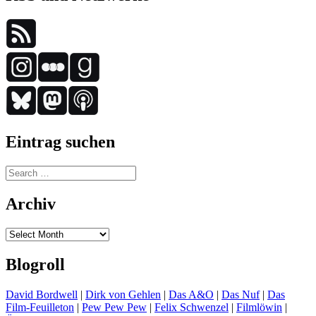
Eintrag suchen
Search
for:
Archiv
Archiv
Blogroll
David Bordwell
|
Dirk von Gehlen
|
Das A&O
|
Das Nuf
|
Das
Film-Feuilleton
|
Pew Pew Pew
|
Felix Schwenzel
|
Filmlöwin
|