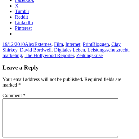
Facebook
X
Tumblr
Reddit
LinkedIn
Pinterest
Posted
Author
Categories
Tags
19/12/2010
Alex
Externes
,
Film
,
Internet
,
Print
Bloggen
,
Clay
on
Shirkey
,
David Bordwell
,
Digitales Leben
,
Leistungsschutzrecht
,
marketing
,
The Hollywood Reporter
,
Zeitungskrise
Leave a Reply
Your email address will not be published.
Required fields are
marked
*
Comment
*