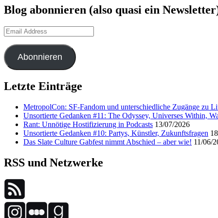
Blog abonnieren (also quasi ein Newsletter
Email
Address
Abonnieren
Letzte Einträge
MetropolCon: SF-Fandom und unterschiedliche Zugänge zu Lit
Unsortierte Gedanken #11: The Odyssey, Universes Within, Wa
Rant: Unnötige Hostifizierung in Podcasts
13/07/2026
Unsortierte Gedanken #10: Partys, Künstler, Zukunftsfragen
18
Das Slate Culture Gabfest nimmt Abschied – aber wie!
11/06/2
RSS und Netzwerke