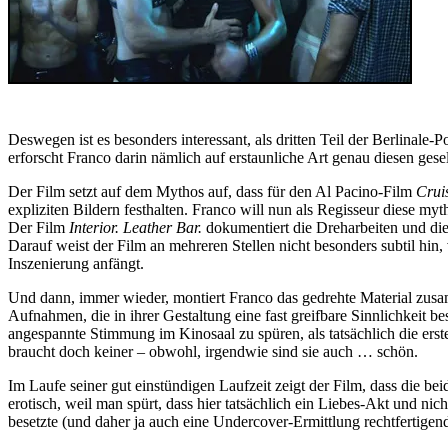
Deswegen ist es besonders interessant, als dritten Teil der Berlinale
erforscht Franco darin nämlich auf erstaunliche Art genau diesen ges
Der Film setzt auf dem Mythos auf, dass für den Al Pacino-Film
Crui
expliziten Bildern festhalten. Franco will nun als Regisseur diese m
Der Film
Interior. Leather Bar.
dokumentiert die Dreharbeiten und die
Darauf weist der Film an mehreren Stellen nicht besonders subtil hin,
Inszenierung anfängt.
Und dann, immer wieder, montiert Franco das gedrehte Material zus
Aufnahmen, die in ihrer Gestaltung eine fast greifbare Sinnlichkeit b
angespannte Stimmung im Kinosaal zu spüren, als tatsächlich die erst
braucht doch keiner – obwohl, irgendwie sind sie auch … schön.
Im Laufe seiner gut einstündigen Laufzeit zeigt der Film, dass die b
erotisch, weil man spürt, dass hier tatsächlich ein Liebes-Akt und nic
besetzte (und daher ja auch eine Undercover-Ermittlung rechtfertigen