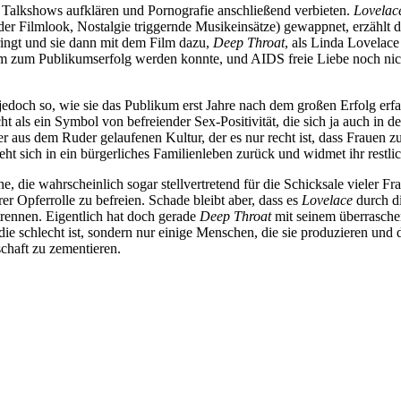
 Talkshows aufklären und Pornografie anschließend verbieten.
Lovelac
ender Filmlook, Nostalgie triggernde Musikeinsätze) gewappnet, erzäh
bringt und sie dann mit dem Film dazu,
Deep Throat
, als Linda Lovela
film zum Publikumserfolg werden konnte, und AIDS freie Liebe noch nich
jedoch so, wie sie das Publikum erst Jahre nach dem großen Erfolg erf
ht als ein Symbol von befreiender Sex-Positivität, die sich ja auch in
r aus dem Ruder gelaufenen Kultur, der es nur recht ist, dass Frauen 
ieht sich in ein bürgerliches Familienleben zurück und widmet ihr res
, die wahrscheinlich sogar stellvertretend für die Schicksale vieler Fr
rer Opferrolle zu befreien. Schade bleibt aber, dass es
Lovelace
durch d
trennen. Eigentlich hat doch gerade
Deep Throat
mit seinem überraschen
, die schlecht ist, sondern nur einige Menschen, die sie produzieren und d
schaft zu zementieren.