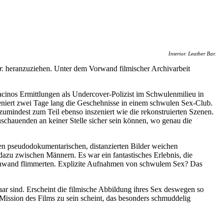
Interior. Leather Bar.
r.
heranzuziehen. Unter dem Vorwand filmischer Archivarbeit
acinos Ermittlungen als Undercover-Polizist im Schwulenmilieu in
szeniert zwei Tage lang die Geschehnisse in einem schwulen Sex-Club.
mindest zum Teil ebenso inszeniert wie die rekonstruierten Szenen.
Zuschauenden an keiner Stelle sicher sein können, wo genau die
n pseudodokumentarischen, distanzierten Bilder weichen
 dazu zwischen Männern. Es war ein fantastisches Erlebnis, die
e Leinwand flimmerten. Explizite Aufnahmen von schwulem Sex? Das
aar sind. Erscheint die filmische Abbildung ihres Sex deswegen so
te Mission des Films zu sein scheint, das besonders schmuddelig