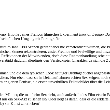
-Porno-Trilogie James Francos filmisches Experiment
Interior. Leather Ba
ellschaftlichen Umgang mit Pornografie.
sing
im Jahr 1980 Szenen gedreht aber nie veröffentlicht wurden, die P
ythischen Szenen rekonstruieren, castet Freunde und Freiwillige und in
 Reflektionen der Mitwirkenden, doch diese Rahmenhandlung scheint zu
 verstärkt dadurch allerdings den Versteckspiel-Charakter, da sich die 
ammen und die dem typischen Look heutiger Drehtagebücher angepasste
esitzen. Nur eben, dass sie in Detailaufnahmen echten Sex zeigen, noch
en erigierten Penisse, die ersten unverhüllten Fellatiobilder über di
eiden Männer, die man beim Sex sieht, auch außerhalb des Filmsets ein P
ht nur ein Sex-Akt zu sehen ist? Oder liegt es daran, dass es die erklär
de) zur Kunst zu erheben?