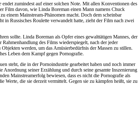
e
endet zumindest auf einer solchen Note. Mit allen Konventionen des
lt der Film davon, wie Linda Boreman einen Mann namens Chuck
ce zu einem Mainstream-Phänomen macht. Doch dem scheinbar
t in Russisches Roulette verwandelt hatte, zieht der Film nach zwei
ahren sollte. Linda Boreman als Opfer eines gewalttätigen Mannes, der
 der Rahmenhandlung des Films wiederspiegelt, nach der jeder
zu Objekten werden, um das Amüsierbedürfnis der Massen zu stillen.
tliches Leben dem Kampf gegen Pornografie.
auen steht, die in der Pornoindustrie gearbeitet haben und noch immer
ie Anordnung seiner Erzählung und durch seine gesamte Inszenierung
den Mainstreamerfolg bewiesen, dass es nicht die Pornografie als
ie Werte, die sie derzeit vermittelt. Gegen sie zu kämpfen heißt, sie zu