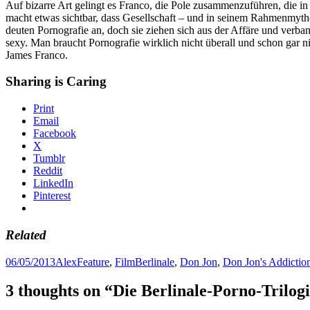
Auf bizarre Art gelingt es Franco, die Pole zusammenzuführen, die in 
macht etwas sichtbar, dass Gesellschaft – und in seinem Rahmenmyth
deuten Pornografie an, doch sie ziehen sich aus der Affäre und verba
sexy. Man braucht Pornografie wirklich nicht überall und schon gar ni
James Franco.
Sharing is Caring
Print
Email
Facebook
X
Tumblr
Reddit
LinkedIn
Pinterest
Related
Posted
Author
Categories
Tags
06/05/2013
Alex
Feature
,
Film
Berlinale
,
Don Jon
,
Don Jon's Addictio
on
3 thoughts on “Die Berlinale-Porno-Trilog