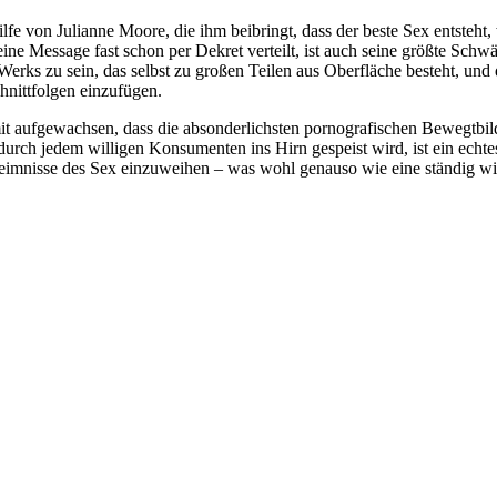
fe von Julianne Moore, die ihm beibringt, dass der beste Sex entsteht,
seine Message fast schon per Dekret verteilt, ist auch seine größte Sch
Werks zu sein, das selbst zu großen Teilen aus Oberfläche besteht, un
hnittfolgen einzufügen.
 aufgewachsen, dass die absonderlichsten pornografischen Bewegtbilde
dadurch jedem willigen Konsumenten ins Hirn gespeist wird, ist ein ech
eimnisse des Sex einzuweihen – was wohl genauso wie eine ständig will