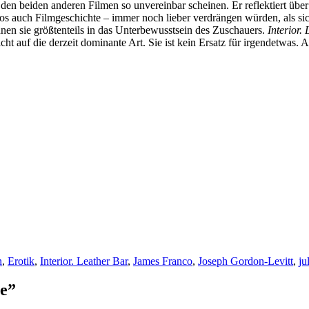
den beiden anderen Filmen so unvereinbar scheinen. Er reflektiert über 
os auch Filmgeschichte – immer noch lieber verdrängen würden, als si
nnen sie größtenteils in das Unterbewusstsein des Zuschauers.
Interior.
cht auf die derzeit dominante Art. Sie ist kein Ersatz für irgendetwas.
n
,
Erotik
,
Interior. Leather Bar
,
James Franco
,
Joseph Gordon-Levitt
,
ju
ie”