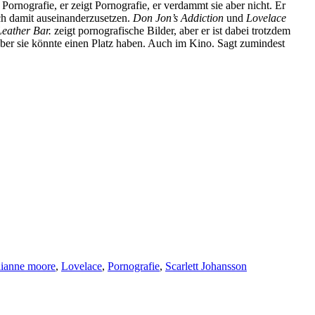
Pornografie, er zeigt Pornografie, er verdammt sie aber nicht. Er
ch damit auseinanderzusetzen.
Don Jon’s Addiction
und
Lovelace
 Leather Bar.
zeigt pornografische Bilder, aber er ist dabei trotzdem
 Aber sie könnte einen Platz haben. Auch im Kino. Sagt zumindest
lianne moore
,
Lovelace
,
Pornografie
,
Scarlett Johansson