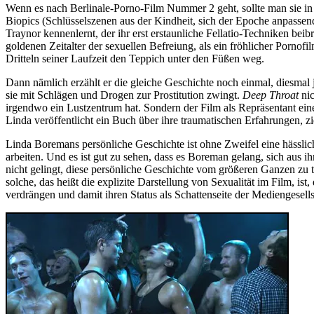
Wenn es nach Berlinale-Porno-Film Nummer 2 geht, sollte man sie in
Biopics (Schlüsselszenen aus der Kindheit, sich der Epoche anpass
Traynor kennenlernt, der ihr erst erstaunliche Fellatio-Techniken bei
goldenen Zeitalter der sexuellen Befreiung, als ein fröhlicher Porno
Dritteln seiner Laufzeit den Teppich unter den Füßen weg.
Dann nämlich erzählt er die gleiche Geschichte noch einmal, diesmal 
sie mit Schlägen und Drogen zur Prostitution zwingt.
Deep Throat
nic
irgendwo ein Lustzentrum hat. Sondern der Film als Repräsentant eine
Linda veröffentlicht ein Buch über ihre traumatischen Erfahrungen, z
Linda Boremans persönliche Geschichte ist ohne Zweifel eine hässliche
arbeiten. Und es ist gut zu sehen, dass es Boreman gelang, sich aus ih
nicht gelingt, diese persönliche Geschichte vom größeren Ganzen zu 
solche, das heißt die explizite Darstellung von Sexualität im Film, ist
verdrängen und damit ihren Status als Schattenseite der Mediengesell