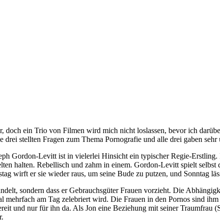
r, doch ein Trio von Filmen wird mich nicht loslassen, bevor ich darübe
e drei stellten Fragen zum Thema Pornografie und alle drei gaben sehr
eph Gordon-Levitt ist in vielerlei Hinsicht ein typischer Regie-Erstlin
elten halten. Rebellisch und zahm in einem. Gordon-Levitt spielt selbst
g wirft er sie wieder raus, um seine Bude zu putzen, und Sonntag läss
delt, sondern dass er Gebrauchsgüter Frauen vorzieht. Die Abhängigkeit 
tual mehrfach am Tag zelebriert wird. Die Frauen in den Pornos sind ihm
bereit und nur für ihn da. Als Jon eine Beziehung mit seiner Traumfrau 
r.