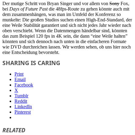
Der mutige Schritt von Bryan Singer und vor allem von
Sony
Fox,
bei
Days of Future Past
die 48fps-Route zu gehen könnte auch mit
dem zusammenhängen, was man im Umfeld der Konferenz so
munkelte: Die großen Studios suchen einen High-End-Standard, der
eine Weile Stabilität garantiert und sich nicht jedes Jahr wieder nach
oben verschiebt. Wenn die Datenmengen händelbar sind, könnten
das zum Beispiel 120 fps in 4K sein, die dann “eine Weile halten”
könnten und sich dennoch nach unten in die einfacheren Formate
wie DVD durchreichen lassen. Wir werden sehen, ob uns hier noch
eine Entscheidung bevorsteht.
SHARING IS CARING
Print
Email
Facebook
X
Tumblr
Reddit
LinkedIn
Pinterest
RELATED