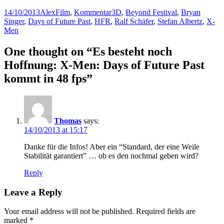
Posted
Author
Categories
Tags
14/10/2013
Alex
Film
,
Kommentar
3D
,
Beyond Festival
,
Bryan
on
Singer
,
Days of Future Past
,
HFR
,
Ralf Schäfer
,
Stefan Albertz
,
X-
Men
One thought on “Es besteht noch
Hoffnung: X-Men: Days of Future Past
kommt in 48 fps”
Thomas
says:
14/10/2013 at 15:17
Danke für die Infos! Aber ein “Standard, der eine Weile
Stabilität garantiert” … ob es den nochmal geben wird?
Reply
Leave a Reply
Your email address will not be published.
Required fields are
marked
*