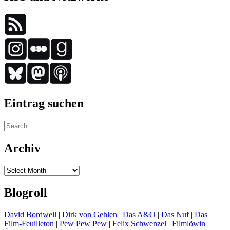
Eintrag suchen
Search
for:
Archiv
Archiv
Blogroll
David Bordwell
|
Dirk von Gehlen
|
Das A&O
|
Das Nuf
|
Das
Film-Feuilleton
|
Pew Pew Pew
|
Felix Schwenzel
|
Filmlöwin
|