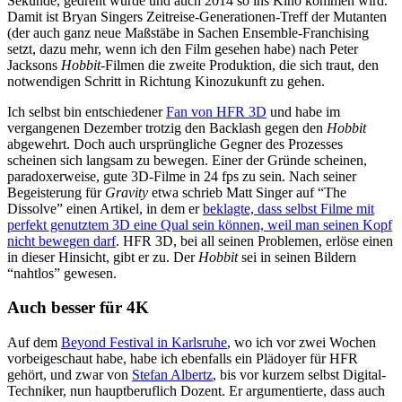
Sekunde, gedreht wurde und auch 2014 so ins Kino kommen wird.
Damit ist Bryan Singers Zeitreise-Generationen-Treff der Mutanten
(der auch ganz neue Maßstäbe in Sachen Ensemble-Franchising
setzt, dazu mehr, wenn ich den Film gesehen habe) nach Peter
Jacksons
Hobbit
-Filmen die zweite Produktion, die sich traut, den
notwendigen Schritt in Richtung Kinozukunft zu gehen.
Ich selbst bin entschiedener
Fan von HFR 3D
und habe im
vergangenen Dezember trotzig den Backlash gegen den
Hobbit
abgewehrt. Doch auch ursprüngliche Gegner des Prozesses
scheinen sich langsam zu bewegen. Einer der Gründe scheinen,
paradoxerweise, gute 3D-Filme in 24 fps zu sein. Nach seiner
Begeisterung für
Gravity
etwa schrieb Matt Singer auf “The
Dissolve” einen Artikel, in dem er
beklagte, dass selbst Filme mit
perfekt genutztem 3D eine Qual sein können, weil man seinen Kopf
nicht bewegen darf
. HFR 3D, bei all seinen Problemen, erlöse einen
in dieser Hinsicht, gibt er zu. Der
Hobbit
sei in seinen Bildern
“nahtlos” gewesen.
Auch besser für 4K
Auf dem
Beyond Festival in Karlsruhe
, wo ich vor zwei Wochen
vorbeigeschaut habe, habe ich ebenfalls ein Plädoyer für HFR
gehört, und zwar von
Stefan Albertz
, bis vor kurzem selbst Digital-
Techniker, nun hauptberuflich Dozent. Er argumentierte, dass auch