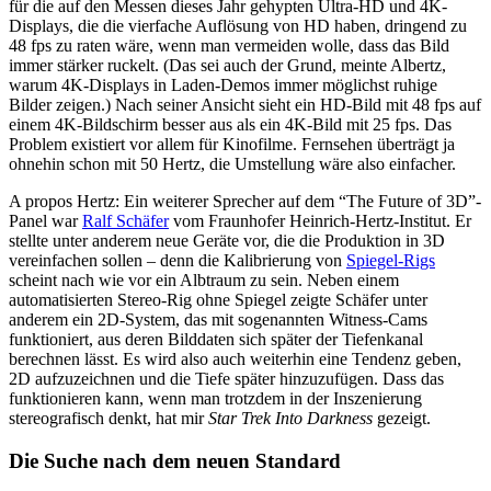
für die auf den Messen dieses Jahr gehypten Ultra-HD und 4K-
Displays, die die vierfache Auflösung von HD haben, dringend zu
48 fps zu raten wäre, wenn man vermeiden wolle, dass das Bild
immer stärker ruckelt. (Das sei auch der Grund, meinte Albertz,
warum 4K-Displays in Laden-Demos immer möglichst ruhige
Bilder zeigen.) Nach seiner Ansicht sieht ein HD-Bild mit 48 fps auf
einem 4K-Bildschirm besser aus als ein 4K-Bild mit 25 fps. Das
Problem existiert vor allem für Kinofilme. Fernsehen überträgt ja
ohnehin schon mit 50 Hertz, die Umstellung wäre also einfacher.
A propos Hertz: Ein weiterer Sprecher auf dem “The Future of 3D”-
Panel war
Ralf Schäfer
vom Fraunhofer Heinrich-Hertz-Institut. Er
stellte unter anderem neue Geräte vor, die die Produktion in 3D
vereinfachen sollen – denn die Kalibrierung von
Spiegel-Rigs
scheint nach wie vor ein Albtraum zu sein. Neben einem
automatisierten Stereo-Rig ohne Spiegel zeigte Schäfer unter
anderem ein 2D-System, das mit sogenannten Witness-Cams
funktioniert, aus deren Bilddaten sich später der Tiefenkanal
berechnen lässt. Es wird also auch weiterhin eine Tendenz geben,
2D aufzuzeichnen und die Tiefe später hinzuzufügen. Dass das
funktionieren kann, wenn man trotzdem in der Inszenierung
stereografisch denkt, hat mir
Star Trek Into Darkness
gezeigt.
Die Suche nach dem neuen Standard