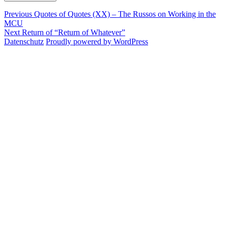
Post
Previous
Previous
Quotes of Quotes (XX) – The Russos on Working in the
post:
MCU
navigation
Next
Next
Return of “Return of Whatever”
post:
Datenschutz
Proudly powered by WordPress