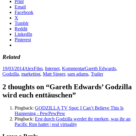
Print
Email
Facebook
X
Tumblr
Reddit
LinkedIn
Pinterest
Related
Posted
Author
Categories
Tags
19/03/2014
Alex
Film
,
Internet
,
Kommentar
Gareth Edwards
,
on
Godzilla
,
marketing
,
Matt Singer
,
sam adams
,
Trailer
2 thoughts on “Gareth Edwards’ Godzilla
wird euch enttäuschen”
Pingback:
GODZILLA TV Spot: I Can’t Believe This Is
Happening - PewPewPew
Pingback:
Erst durch Godzilla werdet ihr merken, was ihr an
Pacific Rim hattet | real virtuality