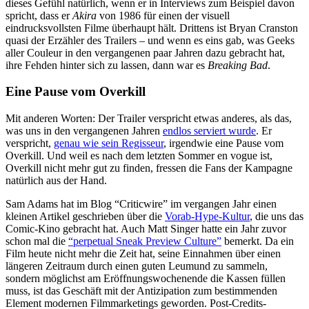
dieses Gefühl natürlich, wenn er in Interviews zum Beispiel davon
spricht, dass er
Akira
von 1986 für einen der visuell
eindrucksvollsten Filme überhaupt hält. Drittens ist Bryan Cranston
quasi der Erzähler des Trailers – und wenn es eins gab, was Geeks
aller Couleur in den vergangenen paar Jahren dazu gebracht hat,
ihre Fehden hinter sich zu lassen, dann war es
Breaking Bad
.
Eine Pause vom Overkill
Mit anderen Worten: Der Trailer verspricht etwas anderes, als das,
was uns in den vergangenen Jahren
endlos serviert wurde
. Er
verspricht,
genau wie sein Regisseur
, irgendwie eine Pause vom
Overkill. Und weil es nach dem letzten Sommer en vogue ist,
Overkill nicht mehr gut zu finden, fressen die Fans der Kampagne
natürlich aus der Hand.
Sam Adams hat im Blog “Criticwire” im vergangen Jahr einen
kleinen Artikel geschrieben über die
Vorab-Hype-Kultur
, die uns das
Comic-Kino gebracht hat. Auch Matt Singer hatte ein Jahr zuvor
schon mal die
“perpetual Sneak Preview Culture”
bemerkt. Da ein
Film heute nicht mehr die Zeit hat, seine Einnahmen über einen
längeren Zeitraum durch einen guten Leumund zu sammeln,
sondern möglichst am Eröffnungswochenende die Kassen füllen
muss, ist das Geschäft mit der Antizipation zum bestimmenden
Element modernen Filmmarketings geworden. Post-Credits-