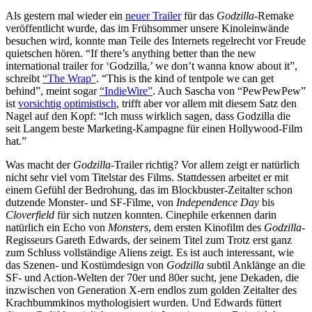
Als gestern mal wieder ein
neuer Trailer
für das
Godzilla
-Remake
veröffentlicht wurde, das im Frühsommer unsere Kinoleinwände
besuchen wird, konnte man Teile des Internets regelrecht vor Freude
quietschen hören. “If there’s anything better than the new
international trailer for ‘Godzilla,’ we don’t wanna know about it”,
schreibt
“The Wrap”
. “This is the kind of tentpole we can get
behind”, meint sogar
“IndieWire”
. Auch Sascha von “PewPewPew”
ist
vorsichtig optimistisch
, trifft aber vor allem mit diesem Satz den
Nagel auf den Kopf: “Ich muss wirklich sagen, dass Godzilla die
seit Langem beste Marketing-Kampagne für einen Hollywood-Film
hat.”
Was macht der
Godzilla
-Trailer richtig? Vor allem zeigt er natürlich
nicht sehr viel vom Titelstar des Films. Stattdessen arbeitet er mit
einem Gefühl der Bedrohung, das im Blockbuster-Zeitalter schon
dutzende Monster- und SF-Filme, von
Independence Day
bis
Cloverfield
für sich nutzen konnten. Cinephile erkennen darin
natürlich ein Echo von
Monsters
, dem ersten Kinofilm des
Godzilla
-
Regisseurs Gareth Edwards, der seinem Titel zum Trotz erst ganz
zum Schluss vollständige Aliens zeigt. Es ist auch interessant, wie
das Szenen- und Kostümdesign von
Godzilla
subtil Anklänge an die
SF- und Action-Welten der 70er und 80er sucht, jene Dekaden, die
inzwischen von Generation X-ern endlos zum golden Zeitalter des
Krachbummkinos mythologisiert wurden. Und Edwards füttert