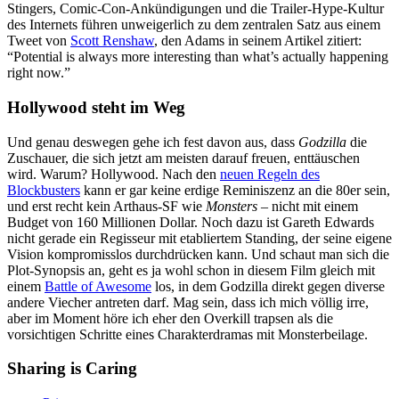
Stingers, Comic-Con-Ankündigungen und die Trailer-Hype-Kultur
des Internets führen unweigerlich zu dem zentralen Satz aus einem
Tweet von
Scott Renshaw
, den Adams in seinem Artikel zitiert:
“Potential is always more interesting than what’s actually happening
right now.”
Hollywood steht im Weg
Und genau deswegen gehe ich fest davon aus, dass
Godzilla
die
Zuschauer, die sich jetzt am meisten darauf freuen, enttäuschen
wird. Warum? Hollywood. Nach den
neuen Regeln des
Blockbusters
kann er gar keine erdige Reminiszenz an die 80er sein,
und erst recht kein Arthaus-SF wie
Monsters
– nicht mit einem
Budget von 160 Millionen Dollar. Noch dazu ist Gareth Edwards
nicht gerade ein Regisseur mit etabliertem Standing, der seine eigene
Vision kompromisslos durchdrücken kann. Und schaut man sich die
Plot-Synopsis an, geht es ja wohl schon in diesem Film gleich mit
einem
Battle of Awesome
los, in dem Godzilla direkt gegen diverse
andere Viecher antreten darf. Mag sein, dass ich mich völlig irre,
aber im Moment höre ich eher den Overkill trapsen als die
vorsichtigen Schritte eines Charakterdramas mit Monsterbeilage.
Sharing is Caring