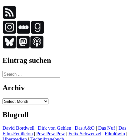
Eintrag suchen
Search
for:
Archiv
Archiv
Blogroll
David Bordwell
|
Dirk von Gehlen
|
Das A&O
|
Das Nuf
|
Das
Film-Feuilleton
|
Pew Pew Pew
|
Felix Schwenzel
|
Filmlöwin
|
Übermedien
|
Techniktagebuch