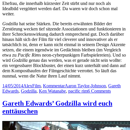
Ehefrau, die innerhalb kürzester Zeit stirbt und nur noch als
Idealbild vergöttert werden darf. Da waren wir doch schon mal
weiter.
Godzilla
hat seine Stärken. Die bereits erwähnten Bilder der
Zerstörung wecken tief sitzende Assoziationen und funktionieren in
ihrer Schreckenswirkung dadurch entsprechend gut. Doch darüber
hinaus hält sich der Film für viel cleverer und innovativer als er
tatsächlich ist, denn er kann nicht einmal in seinem Design Akzente
setzen, die einem irgendwie im Gedächtnis bleiben (im Vergleich
etwa zu
Pacific Rim
s neon-cyberpunkigen Farbspielereien). Und so
wird
Godzilla
genau das werden, was er gerade nicht sein wollte:
ein vergessbarer Blockbuster, der einen kurz unterhält und dann auf
dem Komposthaufen der Filmgeschichte verrottet. So läuft das
nunmal, wenn die Natur ihren Lauf nimmt.
Posted
Author
Categories
Tags
14/05/2014
Alex
Film
,
Kommentar
Aaron Taylor-Johnson
,
Gareth
on
on
Edwards
,
Godzilla
,
Ken Watanabe
,
pacific rim
6 Comments
Erst
durch
Gareth Edwards’ Godzilla wird euch
Godzilla
enttäuschen
werdet
ihr
merken,
was