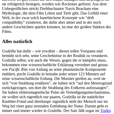
sie erfolgreich besiegen, werden wie Rockstars gefeiert. Aus dem
Unbegreiflichen strickt Drehbuchautor Travis Beacham eine
Mythologie, die dem Film Leben und Tiefe gibt. Das Gefühl einer
Welt, in der zwar solch hanebüchene Konzepte wie “drift
compatibility” existieren, die dafür aber atmet und in der noch
andere Geschichten spielen könnten, ist eine der großen Stärken des
Films.
Alles natürlich
Godzilla
hat dafür – wie erwähnt – diesen tollen Vorspann und
bemüht sich sehr, seine Geschehnisse in der Realität zu verankern.
Godzilla selbst, wie auch die Wesen, gegen die er kämpfen muss,
bekommen eine wissenschaftliche Erklärung verordnet und genau
wie
Pacific Rim
von Anfang an seine phantastische Komponente
etabliert, pocht
Godzilla
in beinahe jeder seiner 123 Minuten auf
seine wissenschaftliche Erdung. Die Monster greifen an, weil sie
sich “von Strahlung ernähren”, sie haben sich “auf den Meeresgrund
zurückgezogen, um dort die Strahlung des Erdkerns aufzusaugen”.
Sie haben elektromagnetische Pulse als Verteidigungsmechanismus,
sie wollen sich eigentlich nur paaren, Godzilla ist ihr natürlicher
Raubtier-Feind und überhaupt: eigentlich steht der Mensch nur im
Weg bei einer ganz normalen Entfaltung der Natur. Darum geht es
immer und immer wieder in
Godzilla
. Der Satz fällt sogar im
Trailer
.