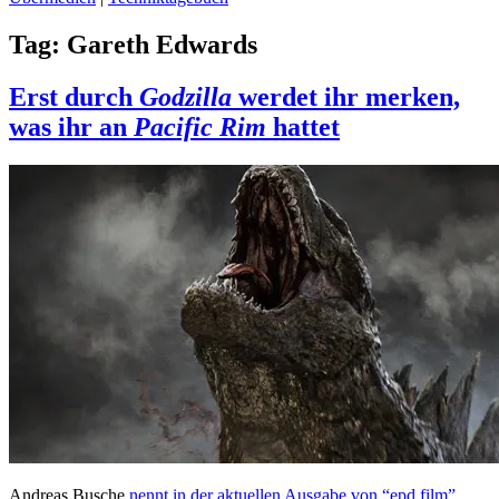
Tag:
Gareth Edwards
Erst durch
Godzilla
werdet ihr merken,
was ihr an
Pacific Rim
hattet
Andreas Busche
nennt in der aktuellen Ausgabe von “epd film”