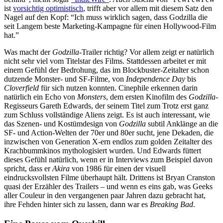
ist
vorsichtig optimistisch
, trifft aber vor allem mit diesem Satz den
Nagel auf den Kopf: “Ich muss wirklich sagen, dass Godzilla die
seit Langem beste Marketing-Kampagne für einen Hollywood-Film
hat.”
Was macht der
Godzilla
-Trailer richtig? Vor allem zeigt er natürlich
nicht sehr viel vom Titelstar des Films. Stattdessen arbeitet er mit
einem Gefühl der Bedrohung, das im Blockbuster-Zeitalter schon
dutzende Monster- und SF-Filme, von
Independence Day
bis
Cloverfield
für sich nutzen konnten. Cinephile erkennen darin
natürlich ein Echo von
Monsters
, dem ersten Kinofilm des
Godzilla
-
Regisseurs Gareth Edwards, der seinem Titel zum Trotz erst ganz
zum Schluss vollständige Aliens zeigt. Es ist auch interessant, wie
das Szenen- und Kostümdesign von
Godzilla
subtil Anklänge an die
SF- und Action-Welten der 70er und 80er sucht, jene Dekaden, die
inzwischen von Generation X-ern endlos zum golden Zeitalter des
Krachbummkinos mythologisiert wurden. Und Edwards füttert
dieses Gefühl natürlich, wenn er in Interviews zum Beispiel davon
spricht, dass er
Akira
von 1986 für einen der visuell
eindrucksvollsten Filme überhaupt hält. Drittens ist Bryan Cranston
quasi der Erzähler des Trailers – und wenn es eins gab, was Geeks
aller Couleur in den vergangenen paar Jahren dazu gebracht hat,
ihre Fehden hinter sich zu lassen, dann war es
Breaking Bad
.