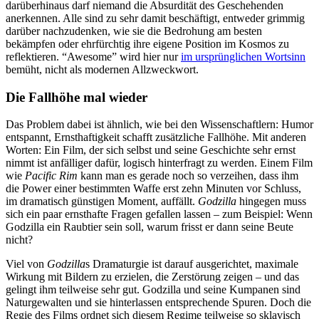
darüberhinaus darf niemand die Absurdität des Geschehenden
anerkennen. Alle sind zu sehr damit beschäftigt, entweder grimmig
darüber nachzudenken, wie sie die Bedrohung am besten
bekämpfen oder ehrfürchtig ihre eigene Position im Kosmos zu
reflektieren. “Awesome” wird hier nur
im ursprünglichen Wortsinn
bemüht, nicht als modernen Allzweckwort.
Die Fallhöhe mal wieder
Das Problem dabei ist ähnlich, wie bei den Wissenschaftlern: Humor
entspannt, Ernsthaftigkeit schafft zusätzliche Fallhöhe. Mit anderen
Worten: Ein Film, der sich selbst und seine Geschichte sehr ernst
nimmt ist anfälliger dafür, logisch hinterfragt zu werden. Einem Film
wie
Pacific Rim
kann man es gerade noch so verzeihen, dass ihm
die Power einer bestimmten Waffe erst zehn Minuten vor Schluss,
im dramatisch günstigen Moment, auffällt.
Godzilla
hingegen muss
sich ein paar ernsthafte Fragen gefallen lassen – zum Beispiel: Wenn
Godzilla ein Raubtier sein soll, warum frisst er dann seine Beute
nicht?
Viel von
Godzilla
s Dramaturgie ist darauf ausgerichtet, maximale
Wirkung mit Bildern zu erzielen, die Zerstörung zeigen – und das
gelingt ihm teilweise sehr gut. Godzilla und seine Kumpanen sind
Naturgewalten und sie hinterlassen entsprechende Spuren. Doch die
Regie des Films ordnet sich diesem Regime teilweise so sklavisch