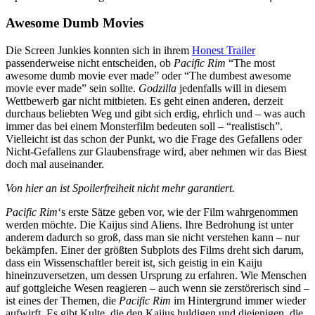
Awesome Dumb Movies
Die Screen Junkies konnten sich in ihrem
Honest Trailer
passenderweise nicht entscheiden, ob
Pacific Rim
“The most
awesome dumb movie ever made” oder “The dumbest awesome
movie ever made” sein sollte.
Godzilla
jedenfalls will in diesem
Wettbewerb gar nicht mitbieten. Es geht einen anderen, derzeit
durchaus beliebten Weg und gibt sich erdig, ehrlich und – was auch
immer das bei einem Monsterfilm bedeuten soll – “realistisch”.
Vielleicht ist das schon der Punkt, wo die Frage des Gefallens oder
Nicht-Gefallens zur Glaubensfrage wird, aber nehmen wir das Biest
doch mal auseinander.
Von hier an ist Spoilerfreiheit nicht mehr garantiert.
Pacific Rim
‘s erste Sätze geben vor, wie der Film wahrgenommen
werden möchte. Die Kaijus sind Aliens. Ihre Bedrohung ist unter
anderem dadurch so groß, dass man sie nicht verstehen kann – nur
bekämpfen. Einer der größten Subplots des Films dreht sich darum,
dass ein Wissenschaftler bereit ist, sich geistig in ein Kaiju
hineinzuversetzen, um dessen Ursprung zu erfahren. Wie Menschen
auf gottgleiche Wesen reagieren – auch wenn sie zerstörerisch sind –
ist eines der Themen, die
Pacific Rim
im Hintergrund immer wieder
aufwirft. Es gibt Kulte, die den Kaijus huldigen und diejenigen, die