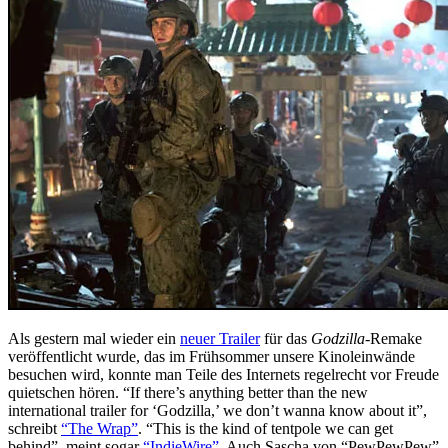
ihr
an
Pacific
Rim
hattet
Als gestern mal wieder ein
neuer Trailer
für das
Godzilla
-Remake
veröffentlicht wurde, das im Frühsommer unsere Kinoleinwände
besuchen wird, konnte man Teile des Internets regelrecht vor Freude
quietschen hören. “If there’s anything better than the new
international trailer for ‘Godzilla,’ we don’t wanna know about it”,
schreibt
“The Wrap”
. “This is the kind of tentpole we can get
behind”, meint sogar
“IndieWire”
. Auch Sascha von “PewPewPew”