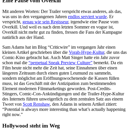
Eine Pause vom Overkill
Mit anderen Worten: Der Trailer verspricht etwas anderes, als das,
was uns in den vergangenen Jahren
endlos serviert wurde
. Er
verspricht,
genau wie sein Regisseur
, irgendwie eine Pause vom
Overkill. Und weil es nach dem letzten Sommer en vogue ist,
Overkill nicht mehr gut zu finden, fressen die Fans der Kampagne
natürlich aus der Hand.
Sam Adams hat im Blog “Criticwire” im vergangen Jahr einen
kleinen Artikel geschrieben über die
Vorab-Hype-Kultur
, die uns das
Comic-Kino gebracht hat. Auch Matt Singer hatte ein Jahr zuvor
schon mal die
“perpetual Sneak Preview Culture”
bemerkt. Da ein
Film heute nicht mehr die Zeit hat, seine Einnahmen über einen
längeren Zeitraum durch einen guten Leumund zu sammeln,
sondern möglichst am Eröffnungswochenende die Kassen füllen
muss, ist das Geschäft mit der Antizipation zum bestimmenden
Element modernen Filmmarketings geworden. Post-Credits-
Stingers, Comic-Con-Ankündigungen und die Trailer-Hype-Kultur
des Internets führen unweigerlich zu dem zentralen Satz aus einem
Tweet von
Scott Renshaw
, den Adams in seinem Artikel zitiert:
“Potential is always more interesting than what’s actually happening
right now.”
Hollywood steht im Weg