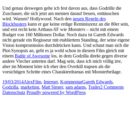
Und genau deswegen gehe ich fest davon aus, dass
Godzilla
die
Zuschauer, die sich jetzt am meisten darauf freuen, enttäuschen
wird. Warum? Hollywood. Nach den
neuen Regeln des
Blockbusters
kann er gar keine erdige Reminiszenz an die 80er sein,
und erst recht kein Arthaus-SF wie
Monsters
– nicht mit einem
Budget von 160 Millionen Dollar. Noch dazu ist Gareth Edwards
nicht gerade ein Regisseur mit etabliertem Standing, der seine eigene
Vision kompromisslos durchdrücken kann. Und schaut man sich die
Plot-Synopsis an, geht es ja wohl schon in diesem Film gleich mit
einem
Battle of Awesome
los, in dem Godzilla direkt gegen diverse
andere Viecher antreten darf. Mag sein, dass ich mich völlig irre,
aber im Moment höre ich eher den Overkill trapsen als die
vorsichtigen Schritte eines Charakterdramas mit Monsterbeilage.
Posted
Author
Categories
Tags
19/03/2014
Alex
Film
,
Internet
,
Kommentar
Gareth Edwards
,
on
on
Godzilla
,
marketing
,
Matt Singer
,
sam adams
,
Trailer
2 Comments
Gare
Datenschutz
Proudly powered by WordPress
Edw
Godz
wird
euc
entt