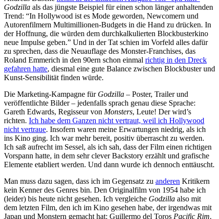
Godzilla
als das jüngste Beispiel für einen schon länger anhaltenden
Trend: “In Hollywood ist es Mode geworden, Newcomern und
Autorenfilmern Multimillionen-Budgets in die Hand zu drücken. In
der Hoffnung, die würden dem durchkalkulierten Blockbusterkino
neue Impulse geben.” Und in der Tat schien im Vorfeld alles dafür
zu sprechen, dass die Neuauflage des Monster-Franchises, das
Roland Emmerich in den 90ern schon einmal
richtig in den Dreck
gefahren hatte
, diesmal eine gute Balance zwischen Blockbuster und
Kunst-Sensibilität finden würde.
Die Marketing-Kampagne für
Godzilla
– Poster, Trailer und
veröffentlichte Bilder – jedenfalls sprach genau diese Sprache:
Gareth Edwards, Regisseur von
Monsters
, Leute! Der wird’s
richten.
Ich habe dem Ganzen nicht vertraut, weil ich Hollywood
nicht vertraue
. Insofern waren meine Erwartungen niedrig, als ich
ins Kino ging. Ich war mehr bereit, positiv überrascht zu werden.
Ich saß aufrecht im Sessel, als ich sah, dass der Film einen richtigen
Vorspann hatte, in dem sehr clever Backstory erzählt und grafische
Elemente etabliert werden. Und dann wurde ich dennoch enttäuscht.
Man muss dazu sagen, dass ich im Gegensatz zu
anderen
Kritikern
kein Kenner des Genres bin. Den Originalfilm von 1954 habe ich
(leider) bis heute nicht gesehen. Ich vergleiche
Godzilla
also mit
dem letzten Film, den ich im Kino gesehen habe, der irgendwas mit
Japan und Monstern gemacht hat: Guillermo del Toros
Pacific Rim
.