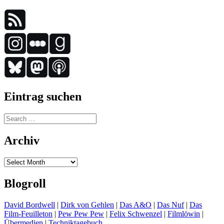
Eintrag suchen
Search
for:
Archiv
Archiv
Blogroll
David Bordwell
|
Dirk von Gehlen
|
Das A&O
|
Das Nuf
|
Das
Film-Feuilleton
|
Pew Pew Pew
|
Felix Schwenzel
|
Filmlöwin
|
Übermedien
|
Techniktagebuch