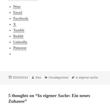
Print
Email
Facebook
X
Tumblr
Reddit
LinkedIn
Pinterest
Posted
Author
Categories
Tags
05/04/2014
Alex
Uncategorized
in eigener sache
on
5 thoughts on “In eigener Sache: Ein neues
Zuhause”