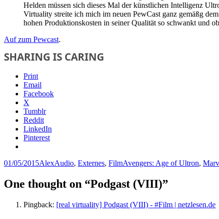
Helden müssen sich dieses Mal der künstlichen Intelligenz Ult
Virtuality streite ich mich im neuen PewCast ganz gemäßg dem
hohen Produktionskosten in seiner Qualität so schwankt und ob
Auf zum Pewcast
.
SHARING IS CARING
Print
Email
Facebook
X
Tumblr
Reddit
LinkedIn
Pinterest
Posted
Author
Categories
Tags
01/05/2015
Alex
Audio
,
Externes
,
Film
Avengers: Age of Ultron
,
Marv
on
One thought on “Podgast (VIII)”
Pingback:
[real virtuality] Podgast (VIII) - #Film | netzlesen.de