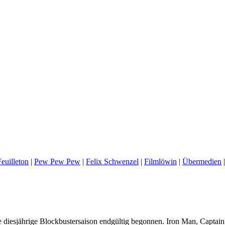
euilleton
|
Pew Pew Pew
|
Felix Schwenzel
|
Filmlöwin
|
Übermedien
e diesjährige Blockbustersaison endgültig begonnen. Iron Man, Captai