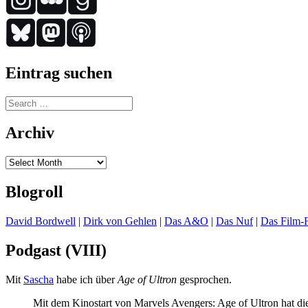
Eintrag suchen
Search
for:
Archiv
Archiv
Blogroll
David Bordwell
|
Dirk von Gehlen
|
Das A&O
|
Das Nuf
|
Das Film-F
Podgast (VIII)
Mit
Sascha
habe ich über
Age of Ultron
gesprochen.
Mit dem Kinostart von Marvels Avengers: Age of Ultron hat di