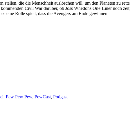
ron stellen, die die Menschheit auslöschen will, um den Planeten zu r
 kommenden Civil War darüber, ob Joss Whedons One-Liner noch zeitge
 es eine Rolle spielt, dass die Avengers am Ende gewinnen.
el
,
Pew Pew Pew
,
PewCast
,
Podgast