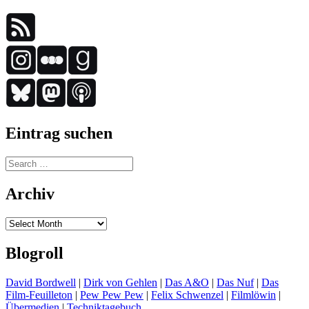
Eintrag suchen
Search
for:
Archiv
Archiv
Blogroll
David Bordwell
|
Dirk von Gehlen
|
Das A&O
|
Das Nuf
|
Das
Film-Feuilleton
|
Pew Pew Pew
|
Felix Schwenzel
|
Filmlöwin
|
Übermedien
|
Techniktagebuch