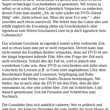
Stapel rechteckiger Geschenkideen zu generieren. Wir wissen ja
selbst: es ist schön, auf dem Gabentisch Verpacktes zu entdecken,
dessen Form man ansieht „Ah, da wird wieder ein DVD-Abend
fällig“ oder „Sieht schwer aus. Muss der neue Eco sein.“ – aber
zuweilen auch etwas unreizvoll. Wie belebt man das Ganze also und
erfüllt zugleich die Erwartung (denn ein Geschenketisch ohne
irgendwas zum Hören/Anschauen/Lesen ist ja doch irgendwie kein
Gabentisch)?
Das schönste Geschenk ist eigentlich immer schön verbrachte Zeit,
und so etwas kann man per se nicht verpacken. Derzeit kann man
nicht einmal das Erzählen darüber verpacken, denn auf DVD ist uns
der jüngst begeistert habende Film
Alles eine Frage der Zeit
noch
nicht erschienen. Sobald dies der Fall ist, wird es jedoch eine
wunderbare Gabe sein, diese DVD zu verschenken und dafür einen
Gutschein für Lesezeit (z.B. in Form einer angehaltenen Uhr): dem
Beschenkten Raum und Lesesessel, Verpflegung und Ruhe
anzurichten und Werke von Charles Dickens bereitzulegen. Wir
finden, das ist auch ohne die DVD mit dem Film, dem die Idee
entnommen ist, eine sehr schöne Idee. Zeit mit Schleifchen. Und
danach gemeinsame Zeit mit Freunden und Schleifchen zum
Nachtisch.
Die Grundidee lässt sich natürlich variieren: Wer es politisch und
edel mag, der kann im Dezember die erste Staffel der Serie
House of