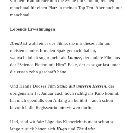
vor dem Kaminfeuer und die Szene mit Gollum, reichen
manchmal für einen Platz in meinen Top Ten. Aber auch nur
manchmal.
Lobende Erwähnungen
Dredd
ist wohl einer der Filme, die mir dieses Jahr am
meisten sinnlos-brutalen Spaß gemacht haben,
wahrscheinlich sogar mehr als
Looper
, der andere Film aus
der “Science Fiction mit Hirn”-Ecke, der es sogar fast unter
die ersten zehn geschafft hätte.
Und Hanna Dooses Film
Staub auf unseren Herzen
, der
übrigens am 17. Januar auch noch richtig ins Kino kommt,
hat mich ebenfalls von Anfang an berührt – auch schon
bevor ich die Regisseurin
interviewen durfte
.
Und, sind wir fair: Läge das Kinoerlebnis nicht schon so
lange zurück hätten sich
Hugo
und
The Artist