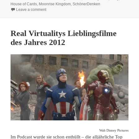
House of Cards
,
Moonrise Kingdom
,
SchönerDenken
on Film Blog Adventskalender – 17 – Hendrik von “Sc
Leave a comment
Real Virtualitys Lieblingsfilme
des Jahres 2012
Walt Disney Pictures
Im
Podcast
wurde sie schon enthüllt – die alljährliche Top