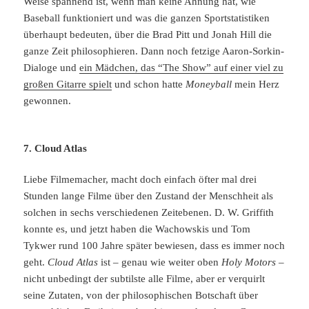
Weise spannend ist, wenn man keine Ahnung hat, wie
Baseball funktioniert und was die ganzen Sportstatistiken
überhaupt bedeuten, über die Brad Pitt und Jonah Hill die
ganze Zeit philosophieren. Dann noch fetzige Aaron-Sorkin-
Dialoge und
ein Mädchen, das “The Show” auf einer viel zu
großen Gitarre spielt
und schon hatte
Moneyball
mein Herz
gewonnen.
7. Cloud Atlas
Liebe Filmemacher, macht doch einfach öfter mal drei
Stunden lange Filme über den Zustand der Menschheit als
solchen in sechs verschiedenen Zeitebenen. D. W. Griffith
konnte es, und jetzt haben die Wachowskis und Tom
Tykwer rund 100 Jahre später bewiesen, dass es immer noch
geht.
Cloud Atlas
ist – genau wie weiter oben
Holy Motors
–
nicht unbedingt der subtilste alle Filme, aber er verquirlt
seine Zutaten, von der philosophischen Botschaft über