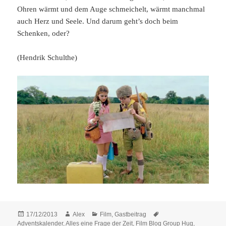
Ohren wärmt und dem Auge schmeichelt, wärmt manchmal
auch Herz und Seele. Und darum geht’s doch beim
Schenken, oder?
(Hendrik Schulthe)
Posted
Author
Categories
Tags
17/12/2013
Alex
Film
,
Gastbeitrag
on
Adventskalender
,
Alles eine Frage der Zeit
,
Film Blog Group Hug
,