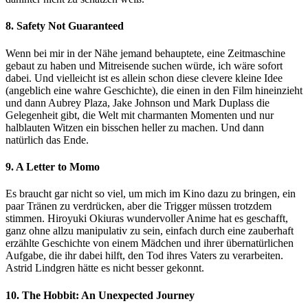
8. Safety Not Guaranteed
Wenn bei mir in der Nähe jemand behauptete, eine Zeitmaschine
gebaut zu haben und Mitreisende suchen würde, ich wäre sofort
dabei. Und vielleicht ist es allein schon diese clevere kleine Idee
(angeblich eine wahre Geschichte), die einen in den Film hineinzieht
und dann Aubrey Plaza, Jake Johnson und Mark Duplass die
Gelegenheit gibt, die Welt mit charmanten Momenten und nur
halblauten Witzen ein bisschen heller zu machen. Und dann
natürlich das Ende.
9. A Letter to Momo
Es braucht gar nicht so viel, um mich im Kino dazu zu bringen, ein
paar Tränen zu verdrücken, aber die Trigger müssen trotzdem
stimmen. Hiroyuki Okiuras wundervoller Anime hat es geschafft,
ganz ohne allzu manipulativ zu sein, einfach durch eine zauberhaft
erzählte Geschichte von einem Mädchen und ihrer übernatürlichen
Aufgabe, die ihr dabei hilft, den Tod ihres Vaters zu verarbeiten.
Astrid Lindgren hätte es nicht besser gekonnt.
10. The Hobbit: An Unexpected Journey