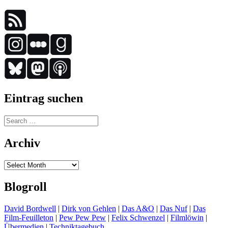
Eintrag suchen
Search
for:
Archiv
Archiv
Blogroll
David Bordwell
|
Dirk von Gehlen
|
Das A&O
|
Das Nuf
|
Das
Film-Feuilleton
|
Pew Pew Pew
|
Felix Schwenzel
|
Filmlöwin
|
Übermedien
|
Techniktagebuch