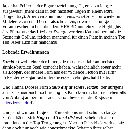
Ja, er hat Fehler in der Figurenzeichnung. Ja, er ist zu lang, zu
ausgewalzt (mehr dazu in den nächsten Tagen in einem extra
Blogeintrag). Aber verdammt noch eins, es ist so schön wieder in
Mittelerde zu sein. Diese Tatsache allein, sowie das mutige
Voranpreschen in betäubendem HFR 3D und einzelne Highlights
des Films, wie das Lied der Zwerge vor dem Kaminfeuer und die
Szene mit Gollum, reichen manchmal für einen Platz in meinen Top
Ten. Aber auch nur manchmal.
Lobende Erwähnungen
Dredd
ist wohl einer der Filme, die mir dieses Jahr am meisten
sinnlos-brutalen Spaß gemacht haben, wahrscheinlich sogar mehr
als
Looper
, der andere Film aus der “Science Fiction mit Hirn”-
Ecke, der es sogar fast unter die ersten zehn geschafft hätte.
Und Hanna Dooses Film
Staub auf unseren Herzen
, der übrigens
am 17. Januar auch noch richtig ins Kino kommt, hat mich ebenfalls
von Anfang an berührt – auch schon bevor ich die Regisseurin
interviewen durfte
.
Und, sind wir fair: Läge das Kinoerlebnis nicht schon so lange
zurück hätten sich
Hugo
und
The Artist
wahrscheinlich auch
irgendwie in die Top Ten gemogelt. Aber im Rückblick wirkten sie
dann doch nur noch wie abgeschmackte Schatten ihrer selbst.