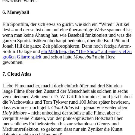
erwachsen wären.
6. Moneyball
Ein Sportfilm, der sich etwa so guckt, wie sich ein “Wired”-Artikel
liest – und der selbst dann auf eine über-nerdige Weise spannend ist,
wenn man keine Ahnung hat, wie Baseball funktioniert und was die
ganzen Sportstatistiken überhaupt bedeuten, über die Brad Pitt und
Jonah Hill die ganze Zeit philosophieren. Dann noch fetzige Aaron-
Sorkin-Dialoge und
ein Mädchen, das “The Show” auf einer viel zu
großen Gitarre spielt
und schon hatte
Moneyball
mein Herz
gewonnen.
7. Cloud Atlas
Liebe Filmemacher, macht doch einfach öfter mal drei Stunden
lange Filme über den Zustand der Menschheit als solchen in sechs
verschiedenen Zeitebenen. D. W. Griffith konnte es, und jetzt haben
die Wachowskis und Tom Tykwer rund 100 Jahre später bewiesen,
dass es immer noch geht.
Cloud Atlas
ist – genau wie weiter oben
Holy Motors
– nicht unbedingt der subtilste alle Filme, aber er
verquirlt seine Zutaten, von der philosophischen Botschaft über
menschliches Freiheitsstreben bis zur schamlosen Genre- und
Mediumsreflektion, so gekonnt, dass nur ein Zyniker die Kunst
dahinter nicht zu schätzen weiß.