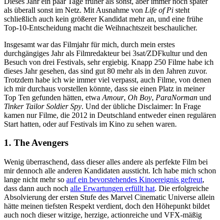
Dieses Jahr ein paar Tage früher als sonst, aber immer noch später
als überall sonst im Netz. Mit Ausnahme von
Life of Pi
steht
schließlich auch kein größerer Kandidat mehr an, und eine frühe
Top-10-Entscheidung macht die Weihnachtszeit beschaulicher.
Insgesamt war das Filmjahr für mich, durch mein erstes
durchgängiges Jahr als Filmredakteur bei 3sat/ZDFkultur und den
Besuch von drei Festivals, sehr ergiebig. Knapp 250 Filme habe ich
dieses Jahr gesehen, das sind gut 80 mehr als in den Jahren zuvor.
Trotzdem habe ich wie immer viel verpasst, auch Filme, von denen
ich mir durchaus vorstellen könnte, dass sie einen Platz in meiner
Top Ten gefunden hätten, etwa
Amour
,
Oh Boy
,
ParaNorman
und
Tinker Tailor Soldier Spy
. Und der übliche Disclaimer: In Frage
kamen nur Filme, die 2012 in Deutschland entweder einen regulären
Start hatten, oder auf Festivals im Kino zu sehen waren.
1. The Avengers
Wenig überraschend, dass dieser alles andere als perfekte Film bei
mir dennoch alle anderen Kandidaten aussticht. Ich habe mich schon
lange nicht mehr so
auf ein bevorstehendes Kinoereignis gefreut
,
dass dann auch noch
alle Erwartungen erfüllt hat
. Die erfolgreiche
Absolvierung der ersten Stufe des Marvel Cinematic Universe allein
hätte meinen tiefsten Respekt verdient, doch den Höhepunkt bildet
auch noch dieser witzige, herzige, actionreiche und VFX-mäßig