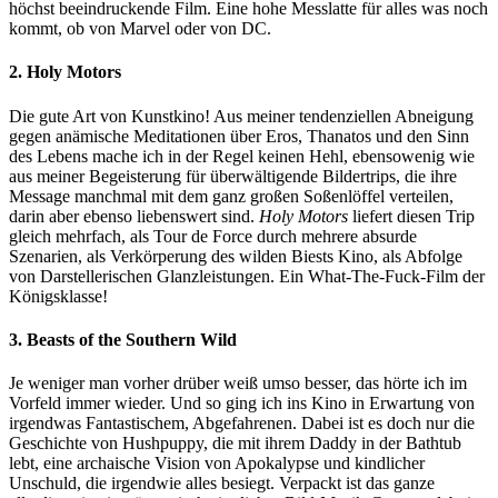
höchst beeindruckende Film. Eine hohe Messlatte für alles was noch
kommt, ob von Marvel oder von DC.
2. Holy Motors
Die gute Art von Kunstkino! Aus meiner tendenziellen Abneigung
gegen anämische Meditationen über Eros, Thanatos und den Sinn
des Lebens mache ich in der Regel keinen Hehl, ebensowenig wie
aus meiner Begeisterung für überwältigende Bildertrips, die ihre
Message manchmal mit dem ganz großen Soßenlöffel verteilen,
darin aber ebenso liebenswert sind.
Holy Motors
liefert diesen Trip
gleich mehrfach, als Tour de Force durch mehrere absurde
Szenarien, als Verkörperung des wilden Biests Kino, als Abfolge
von Darstellerischen Glanzleistungen. Ein What-The-Fuck-Film der
Königsklasse!
3. Beasts of the Southern Wild
Je weniger man vorher drüber weiß umso besser, das hörte ich im
Vorfeld immer wieder. Und so ging ich ins Kino in Erwartung von
irgendwas Fantastischem, Abgefahrenen. Dabei ist es doch nur die
Geschichte von Hushpuppy, die mit ihrem Daddy in der Bathtub
lebt, eine archaische Vision von Apokalypse und kindlicher
Unschuld, die irgendwie alles besiegt. Verpackt ist das ganze