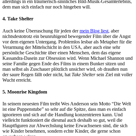
allerdings in ein träumerisch-sinnliches Bild-Musik-Gesamterlebnis,
dem man sich einfach nur noch hingeben will.
4. Take Shelter
Auch keine Überraschung für jeden der
mein Blog liest
, aber
nichtsdestotrotz ein beunruhigend bewegender Film über die Angst
vor dem eigenen Untergang. Problemlos lesbar als Metapher für die
Verarmung der Mittelschicht in den USA, aber auch eine sehr
persönliche Geschichte über einen Menschen, dem das eigene
Kassandra-Dasein zur Obsession wird. Wenn Michael Shannon und
seine Familie gegen Ende des Films in einem Bunker sitzen und
man selbst als Zuschauer plötzlich unsicher wird, ob draußen nun
der saure Regen fällt oder nicht, hat
Take Shelter
sein Ziel mit voller
Wucht erreicht.
5. Moonrise Kingdom
In seinem neuesten Film treibt Wes Anderson sein Motto “Die Welt
ist eine Puppenstube” so sehr auf die Spitze, dass man es einfach
ignorieren und sich auf die Handlung konzentrieren kann. Und
vielleicht funktioniert die diesmal auch deshalb so gut, weil die
Hauptfiguren zur Abwechslung keine Erwachsenen sind, die sich
wie Kinder benehmen, sondern echte Kinder, die gerne schon