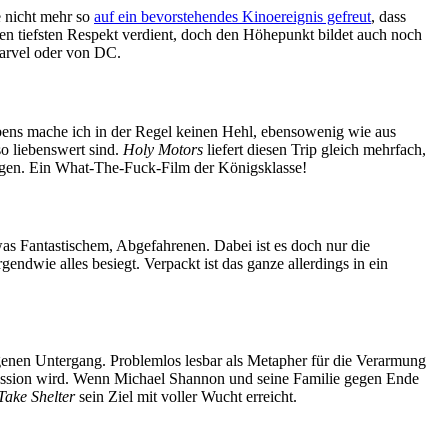
e nicht mehr so
auf ein bevorstehendes Kinoereignis gefreut
, dass
nen tiefsten Respekt verdient, doch den Höhepunkt bildet auch noch
Marvel oder von DC.
ens mache ich in der Regel keinen Hehl, ebensowenig wie aus
o liebenswert sind.
Holy Motors
liefert diesen Trip gleich mehrfach,
ungen. Ein What-The-Fuck-Film der Königsklasse!
as Fantastischem, Abgefahrenen. Dabei ist es doch nur die
ndwie alles besiegt. Verpackt ist das ganze allerdings in ein
genen Untergang. Problemlos lesbar als Metapher für die Verarmung
session wird. Wenn Michael Shannon und seine Familie gegen Ende
Take Shelter
sein Ziel mit voller Wucht erreicht.