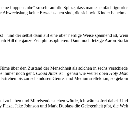
 eine Puppenstube” so sehr auf die Spitze, dass man es einfach ignorie
n zur Abwechslung keine Erwachsenen sind, die sich wie Kinder benehme
iest – und der selbst dann auf eine über-nerdige Weise spannend ist, w
Jonah Hill die ganze Zeit philosophieren. Dann noch fetzige Aaron-Sor
ilme über den Zustand der Menschheit als solchen in sechs verschieden
es immer noch geht.
Cloud Atlas
ist – genau wie weiter oben
Holy Moto
tsstreben bis zur schamlosen Genre- und Mediumsreflektion, so gekonnt
 zu haben und Mitreisende suchen würde, ich wäre sofort dabei. Und viel
ey Plaza, Jake Johnson und Mark Duplass die Gelegenheit gibt, die We