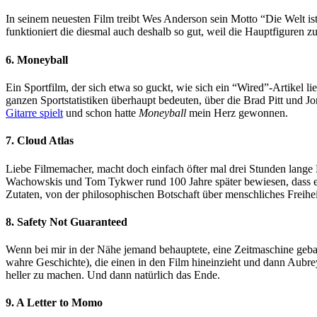
In seinem neuesten Film treibt Wes Anderson sein Motto “Die Welt ist
funktioniert die diesmal auch deshalb so gut, weil die Hauptfigure
6. Moneyball
Ein Sportfilm, der sich etwa so guckt, wie sich ein “Wired”-Artikel l
ganzen Sportstatistiken überhaupt bedeuten, über die Brad Pitt und 
Gitarre spielt
und schon hatte
Moneyball
mein Herz gewonnen.
7. Cloud Atlas
Liebe Filmemacher, macht doch einfach öfter mal drei Stunden lange F
Wachowskis und Tom Tykwer rund 100 Jahre später bewiesen, dass 
Zutaten, von der philosophischen Botschaft über menschliches Freihei
8. Safety Not Guaranteed
Wenn bei mir in der Nähe jemand behauptete, eine Zeitmaschine gebaut
wahre Geschichte), die einen in den Film hineinzieht und dann Aubr
heller zu machen. Und dann natürlich das Ende.
9. A Letter to Momo