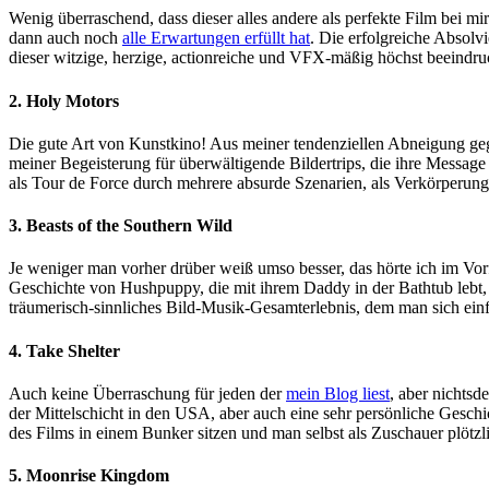
Wenig überraschend, dass dieser alles andere als perfekte Film bei m
dann auch noch
alle Erwartungen erfüllt hat
. Die erfolgreiche Absolv
dieser witzige, herzige, actionreiche und VFX-mäßig höchst beeindr
2. Holy Motors
Die gute Art von Kunstkino! Aus meiner tendenziellen Abneigung ge
meiner Begeisterung für überwältigende Bildertrips, die ihre Messag
als Tour de Force durch mehrere absurde Szenarien, als Verkörperung
3. Beasts of the Southern Wild
Je weniger man vorher drüber weiß umso besser, das hörte ich im Vor
Geschichte von Hushpuppy, die mit ihrem Daddy in der Bathtub lebt, e
träumerisch-sinnliches Bild-Musik-Gesamterlebnis, dem man sich einf
4. Take Shelter
Auch keine Überraschung für jeden der
mein Blog liest
, aber nichts
der Mittelschicht in den USA, aber auch eine sehr persönliche Ges
des Films in einem Bunker sitzen und man selbst als Zuschauer plötzli
5. Moonrise Kingdom