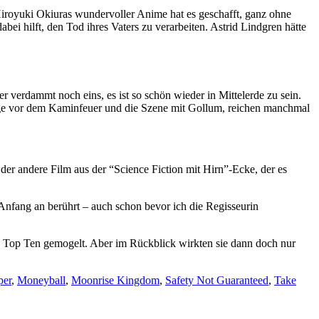
Hiroyuki Okiuras wundervoller Anime hat es geschafft, ganz ohne
bei hilft, den Tod ihres Vaters zu verarbeiten. Astrid Lindgren hätte
er verdammt noch eins, es ist so schön wieder in Mittelerde zu sein.
rge vor dem Kaminfeuer und die Szene mit Gollum, reichen manchmal
 der andere Film aus der “Science Fiction mit Hirn”-Ecke, der es
 Anfang an berührt – auch schon bevor ich die Regisseurin
e Top Ten gemogelt. Aber im Rückblick wirkten sie dann doch nur
per
,
Moneyball
,
Moonrise Kingdom
,
Safety Not Guaranteed
,
Take