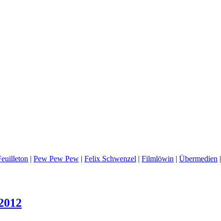
euilleton
|
Pew Pew Pew
|
Felix Schwenzel
|
Filmlöwin
|
Übermedien
 2012