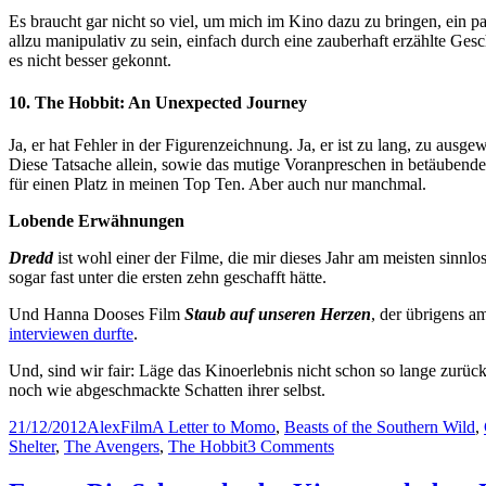
Es braucht gar nicht so viel, um mich im Kino dazu zu bringen, ein 
allzu manipulativ zu sein, einfach durch eine zauberhaft erzählte Ges
es nicht besser gekonnt.
10. The Hobbit: An Unexpected Journey
Ja, er hat Fehler in der Figurenzeichnung. Ja, er ist zu lang, zu ausg
Diese Tatsache allein, sowie das mutige Voranpreschen in betäuben
für einen Platz in meinen Top Ten. Aber auch nur manchmal.
Lobende Erwähnungen
Dredd
ist wohl einer der Filme, die mir dieses Jahr am meisten sinn
sogar fast unter die ersten zehn geschafft hätte.
Und Hanna Dooses Film
Staub auf unseren Herzen
, der übrigens a
interviewen durfte
.
Und, sind wir fair: Läge das Kinoerlebnis nicht schon so lange zurück
noch wie abgeschmackte Schatten ihrer selbst.
Posted
Author
Categories
Tags
21/12/2012
Alex
Film
A Letter to Momo
,
Beasts of the Southern Wild
,
on
on
Shelter
,
The Avengers
,
The Hobbit
3 Comments
Real
Virtualitys