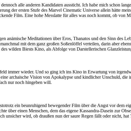
ir dennoch alle anderen Kandidaten aussticht. Ich habe mich schon lang
ierung der ersten Stufe des Marvel Cinematic Universe allein hätte mei
uckende Film. Eine hohe Messlatte für alles was noch kommt, ob von 
gen anämische Meditationen über Eros, Thanatos und den Sinn des Leb
e manchmal mit dem ganz großen Soßenlöffel verteilen, darin aber ebens
 des wilden Biests Kino, als Abfolge von Darstellerischen Glanzleist
feld immer wieder. Und so ging ich ins Kino in Erwartung von irgendw
ine archaische Vision von Apokalypse und kindlicher Unschuld, die irge
ach nur noch hingeben will.
destotrotz ein beunruhigend bewegender Film über die Angst vor dem ei
chichte über einen Menschen, dem das eigene Kassandra-Dasein zur Ob
ch unsicher wird, ob draußen nun der saure Regen fällt oder nicht, hat