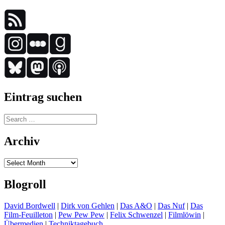
Eintrag suchen
Search
for:
Archiv
Archiv
Blogroll
David Bordwell
|
Dirk von Gehlen
|
Das A&O
|
Das Nuf
|
Das
Film-Feuilleton
|
Pew Pew Pew
|
Felix Schwenzel
|
Filmlöwin
|
Übermedien
|
Techniktagebuch