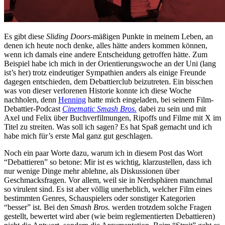
Es gibt diese
Sliding Doors
-mäßigen Punkte in meinem Leben, an
denen ich heute noch denke, alles hätte anders kommen können,
wenn ich damals eine andere Entscheidung getroffen hätte. Zum
Beispiel habe ich mich in der Orientierungswoche an der Uni (lang
ist’s her) trotz eindeutiger Sympathien anders als einige Freunde
dagegen entschieden, dem Debattierclub beizutreten. Ein bisschen
was von dieser verlorenen Historie konnte ich diese Woche
nachholen, denn
Henning
hatte mich eingeladen, bei seinem Film-
Debattier-Podcast
Cinematic Smash Bros.
dabei zu sein und mit
Axel und Felix über Buchverfilmungen, Ripoffs und Filme mit X im
Titel zu streiten. Was soll ich sagen? Es hat Spaß gemacht und ich
habe mich für’s erste Mal ganz gut geschlagen.
Noch ein paar Worte dazu, warum ich in diesem Post das Wort
“Debattieren” so betone: Mir ist es wichtig, klarzustellen, dass ich
nur wenige Dinge mehr ablehne, als Diskussionen über
Geschmacksfragen. Vor allem, weil sie in Nerdsphären manchmal
so virulent sind. Es ist aber völlig unerheblich, welcher Film eines
bestimmten Genres, Schauspielers oder sonstiger Kategorien
“besser” ist. Bei den
Smash Bros.
werden trotzdem solche Fragen
gestellt, bewertet wird aber (wie beim reglementierten Debattieren)