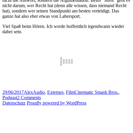
nicht die Antwort, sondern die Argumentation. Beim “Streit” geht es
nicht darum, wer Recht hat (denn alle wissen, dass niemand Recht
hat), sondern wer seinen Standpunkt am besten verteidigt. Das
ganze hat also eher etwas von Labersport.
Viel Spaß beim Hören. Ich werde hoffentlich irgendwann wieder
dabei sein.
Posted
Author
Categories
Tags
29/06/2017
Alex
Audio
,
Externes
,
Film
Cinematic Smash Bros.
,
on
on
Podgast
2 Comments
Podgast
Datenschutz
Proudly powered by WordPress
(XIII)
–
Cinematic
Smash
Bros.