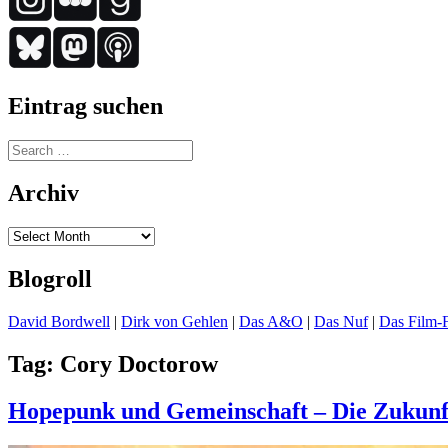
Eintrag suchen
Search
for:
Archiv
Archiv
Blogroll
David Bordwell
|
Dirk von Gehlen
|
Das A&O
|
Das Nuf
|
Das Film-F
Tag:
Cory Doctorow
Hopepunk und Gemeinschaft – Die Zukunft