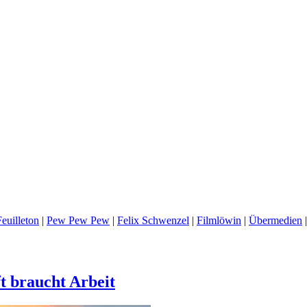
euilleton
|
Pew Pew Pew
|
Felix Schwenzel
|
Filmlöwin
|
Übermedien
 braucht Arbeit