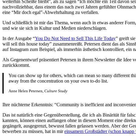
weiterhin Scheiße bleibt”, als zu sagen “Ich möchte ein Teil davon se
nachvollziehbar, dass einem das nach zwei Jahren gefühlter Ohnmacht 
eine “Mir doch egal”-Abwehrhaltung zu verfallen.
Und schließlich ist mir das Thema, wenn auch in etwas anderer Form, 
und wie sie sich in Kultur und Medien niederschlagen.
In der Ausgabe “
You Do Not Need to Sell This Life Today
” greift s
will sell this house today” zusammenreißt. Petersen dient das als Sin
auf Instagram zum Beispiel, als immerhin ästhetisch kontrolliert, ein
Als Gegenentwurf präsentiert Petersen in ihrem Newsletter die Idee 
zurückkommt.
You can show up for others, which can mean so many different th
away from the concentration on your own to-do list.
Anne Helen Petersen,
Culture Study
Ihre nüchterne Erkenntnis: “Community is inefficient and inconvenien
Das ist natürlich eine Gegenüberstellung, die ich als Binärität für 
kannten, können einen auffangen ohne in diesem Moment eine direkte
gegängelt, ausgegrenzt, bewusst fallen gelassen werden. Aber der Ge
bewerben zu müssen, hat in mir
einsamem Großstädter (schon knapp 