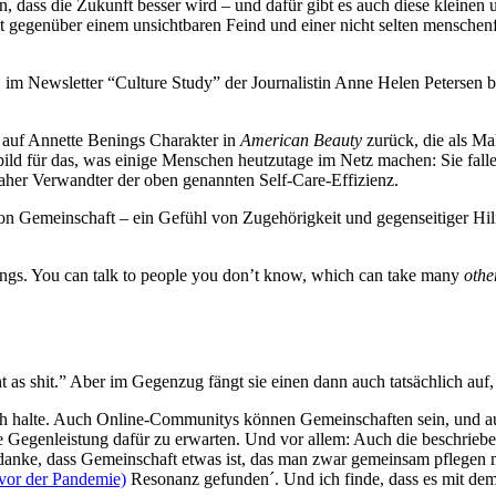
in, dass die Zukunft besser wird – und dafür gibt es auch diese kleinen
gegenüber einem unsichtbaren Feind und einer nicht selten menschenfein
im Newsletter “Culture Study” der Journalistin Anne Helen Petersen be
ie auf Annette Benings Charakter in
American Beauty
zurück, die als Ma
nbild für das, was einige Menschen heutzutage im Netz machen: Sie falle
 naher Verwandter der oben genannten Self-Care-Effizienz.
von Gemeinschaft – ein Gefühl von Zugehörigkeit und gegenseitiger Hil
ings. You can talk to people you don’t know, which can take many
othe
t as shit.” Aber im Gegenzug fängt sie einen dann auch tatsächlich au
falsch halte. Auch Online-Communitys können Gemeinschaften sein, und 
 Gegenleistung dafür zu erwarten. Und vor allem: Auch die beschrieb
danke, dass Gemeinschaft etwas ist, das man zwar gemeinsam pflegen m
vor der Pandemie)
Resonanz gefunden´. Und ich finde, dass es mit 