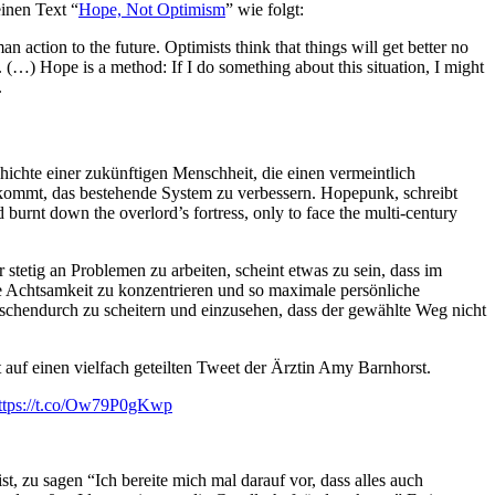
inen Text “
Hope, Not Optimism
” wie folgt:
an action to the future. Optimists think that things will get better no
 (…) Hope is a method: If I do something about this situation, I might
.
chichte einer zukünftigen Menschheit, die einen vermeintlich
uskommt, das bestehende System zu verbessern. Hopepunk, schreibt
burnt down the overlord’s fortress, only to face the multi-century
stetig an Problemen zu arbeiten, scheint etwas zu sein, dass im
ene Achtsamkeit zu konzentrieren und so maximale persönliche
ischendurch zu scheitern und einzusehen, dass der gewählte Weg nicht
 auf einen vielfach geteilten Tweet der Ärztin Amy Barnhorst.
ttps://t.co/Ow79P0gKwp
st, zu sagen “Ich bereite mich mal darauf vor, dass alles auch