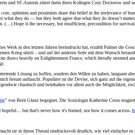
erin und SF-Autorin zitiert darin ihren Kollegen Cory Doctorow und se
core, optimists and pessimists share this belief in the irrelevance of hum
ter what they do — but they both agree that what they do doesn’t matter.
n. (…) Hope is the necessary, but insufficient, precondition for survival
sches Werk in den letzten Jahren beeindruckt hat, erzählt Palmer die Ges
 in einen Krieg stürzt – und auf der anderen Seite mit dem Wunsch hera
nota
draws heavily on Enlightenment France, which literally stormed and 
g)
ntretende Lösung zu hoffen, sondern den Willen zu haben, langsam aber 
 mich herum auftaucht. Populärer ist die Devise, sich ganz auf die eig
rgendwie chaotisch und beinhalten vor allem auch die Möglichkeit, zw
rie
” von Berit Glanz begegnet. Die Soziologin Katherine Cross reagiert
 hopeful… but that's never how it's framed, nor how it comes across.
h
acht sie in ihrem Thread eindrucksvoll deutlich, wie viel einfacher es i