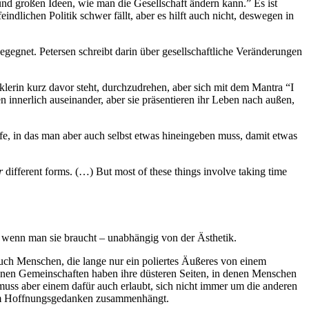
 und großen Ideen, wie man die Gesellschaft ändern kann.” Es ist
dlichen Politik schwer fällt, aber es hilft auch nicht, deswegen in
gegnet. Petersen schreibt darin über gesellschaftliche Veränderungen
klerin kurz davor steht, durchzudrehen, aber sich mit dem Mantra “I
n innerlich auseinander, aber sie präsentieren ihr Leben nach außen,
fe, in das man aber auch selbst etwas hineingeben muss, damit etwas
r
different forms. (…) But most of these things involve taking time
f, wenn man sie braucht – unabhängig von der Ästhetik.
auch Menschen, die lange nur ein poliertes Äußeres von einem
enen Gemeinschaften haben ihre düsteren Seiten, in denen Menschen
uss aber einem dafür auch erlaubt, sich nicht immer um die anderen
dem Hoffnungsgedanken zusammenhängt.