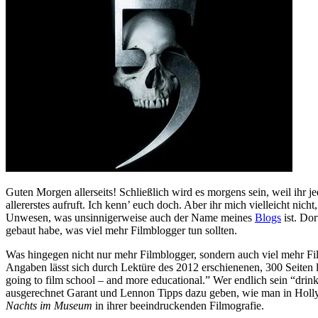
Guten Morgen allerseits! Schließlich wird es morgens sein, weil ihr
allererstes aufruft. Ich kenn’ euch doch. Aber ihr mich vielleicht nic
Unwesen, was unsinnigerweise auch der Name meines
Blogs
ist. Do
gebaut habe, was viel mehr Filmblogger tun sollten.
Was hingegen nicht nur mehr Filmblogger, sondern auch viel mehr Film
Angaben lässt sich durch Lektüre des 2012 erschienenen, 300 Seite
going to film school – and more educational.” Wer endlich sein “dri
ausgerechnet Garant und Lennon Tipps dazu geben, wie man in Holly
Nachts im Museum
in ihrer beeindruckenden Filmografie.