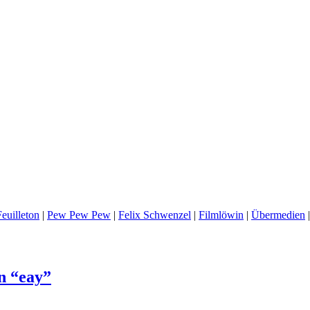
euilleton
|
Pew Pew Pew
|
Felix Schwenzel
|
Filmlöwin
|
Übermedien
n “eay”