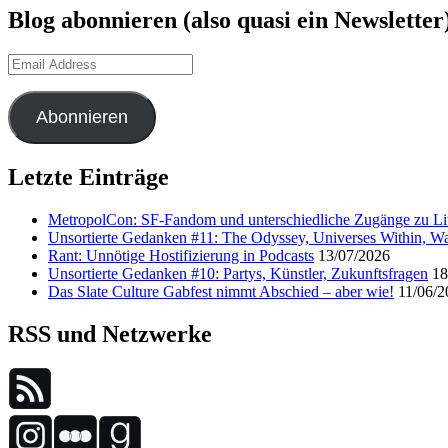
Blog abonnieren (also quasi ein Newsletter
Email
Address
Abonnieren
Letzte Einträge
MetropolCon: SF-Fandom und unterschiedliche Zugänge zu Lit
Unsortierte Gedanken #11: The Odyssey, Universes Within, Wa
Rant: Unnötige Hostifizierung in Podcasts
13/07/2026
Unsortierte Gedanken #10: Partys, Künstler, Zukunftsfragen
18
Das Slate Culture Gabfest nimmt Abschied – aber wie!
11/06/2
RSS und Netzwerke