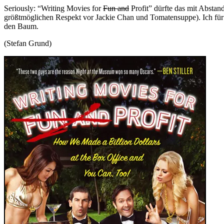
Seriously: “Writing Movies for
Fun and
Profit” dürfte das mit Absta
größtmöglichen Respekt vor Jackie Chan und Tomatensuppe). Ich für m
den Baum.
(Stefan Grund)