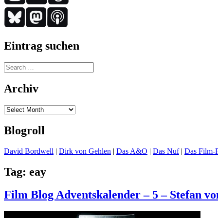
Eintrag suchen
Search
for:
Archiv
Archiv
Blogroll
David Bordwell
|
Dirk von Gehlen
|
Das A&O
|
Das Nuf
|
Das Film-F
Tag:
eay
Film Blog Adventskalender – 5 – Stefan vo