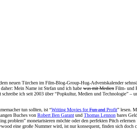
 jedem neuen Türchen im Film-Blog-Group-Hug-Adventskalender sehnsücht
ht, daher: Mein Name ist Stefan und ich habe
was mit Medien
Film- und F
rt schreibe ich seit 2003 über “Popkultur, Medien und Technologie” – 
emacher tun sollten, ist “
Writing Movies for
Fun and
Profit
” lesen. 
n langen Buches von
Robert Ben Garant
und
Thomas Lennon
bares Geld
nking problem” monetarisieren möchte oder den perfekten Pitch erlerne
wood eine große Nummer wird, ist nur konsequent, finden sich doch c