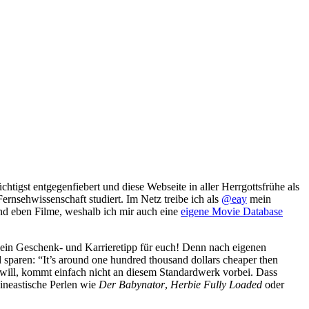
igst entgegenfiebert und diese Webseite in aller Herrgottsfrühe als
ernsehwissenschaft studiert. Im Netz treibe ich als
@eay
mein
und eben Filme, weshalb ich mir auch eine
eigene Movie Database
Mein Geschenk- und Karrieretipp für euch! Denn nach eigenen
 sparen: “It’s around one hundred thousand dollars cheaper then
n will, kommt einfach nicht an diesem Standardwerk vorbei. Dass
ineastische Perlen wie
Der Babynator
,
Herbie Fully Loaded
oder