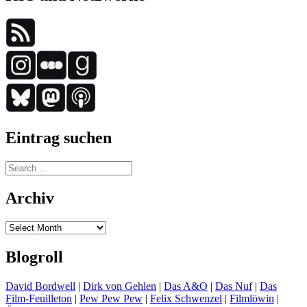
Eintrag suchen
Search
for:
Archiv
Archiv
Blogroll
David Bordwell
|
Dirk von Gehlen
|
Das A&O
|
Das Nuf
|
Das
Film-Feuilleton
|
Pew Pew Pew
|
Felix Schwenzel
|
Filmlöwin
|