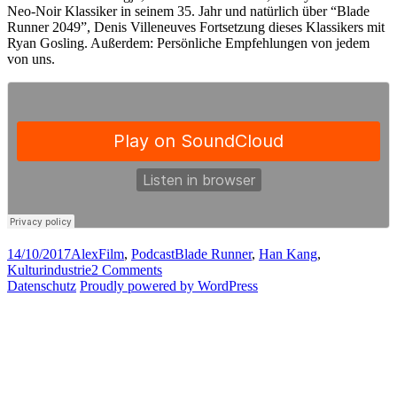
Neo-Noir Klassiker in seinem 35. Jahr und natürlich über “Blade
Runner 2049”, Denis Villeneuves Fortsetzung dieses Klassikers mit
Ryan Gosling. Außerdem: Persönliche Empfehlungen von jedem
von uns.
Posted
Author
Categories
Tags
14/10/2017
Alex
Film
,
Podcast
Blade Runner
,
Han Kang
,
on
on
Kulturindustrie
2 Comments
Kulturindustrie
Datenschutz
Proudly powered by WordPress
002
–
Menschenwerk,
Blade
Runner,
Blade
Runner