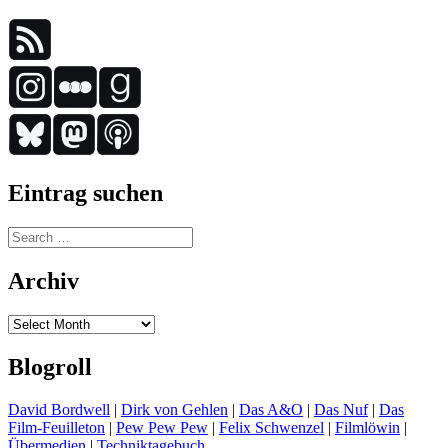
Eintrag suchen
Search
for:
Archiv
Archiv
Blogroll
David Bordwell
|
Dirk von Gehlen
|
Das A&O
|
Das Nuf
|
Das
Film-Feuilleton
|
Pew Pew Pew
|
Felix Schwenzel
|
Filmlöwin
|
Übermedien
|
Techniktagebuch