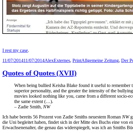
I rest my case
.
Posted
Author
Categories
Tags
11/07/2014
11/07/2014
Alex
Externes
,
Print
Allgemeine Zeitung
,
Der Po
on
Quotes of Quotes (XVII)
When being bullied Keisha Blake found it useful to remember tha
superior personality, and the greater the intensity of the bullyin
movies looked nothing like you, came from a different socio-eco
the same extent (…).
– Zadie Smith,
NW
Ich habe bereits 56 Prozent von Zadie Smiths neuestem Roman
NW
ge
die Uni begleitet haben, findet sich in der Mitte des Buchs eine vo
Erwachsenenalter, die genau das widerspiegelt, was ich an Smiths B