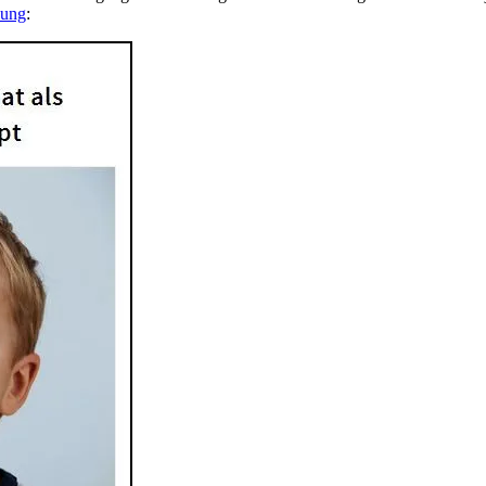
dung
: