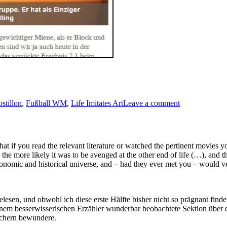
on
stillon
,
Fußball WM
,
Life Imitates Art
Leave a comment
Realität
überholt
Satire:
In
t if you read the relevant literature or watched the pertinent movies yo
Rüdesheim
g the more likely it was to be avenged at the other end of life (…), and th
passiert
nomic and historical universe, and – had they ever met you – would very
“Postillon”-
Meldung
tatsächlich
lesen, und obwohl ich diese erste Hälfte bisher nicht so prägnant fi
n einem besserwisserischen Erzähler wunderbar beobachtete Sektion über
üchern bewundere.