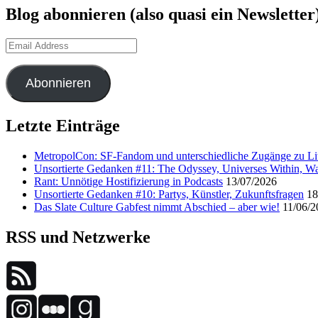
Blog abonnieren (also quasi ein Newsletter
Email
Address
Abonnieren
Letzte Einträge
MetropolCon: SF-Fandom und unterschiedliche Zugänge zu Lit
Unsortierte Gedanken #11: The Odyssey, Universes Within, Wa
Rant: Unnötige Hostifizierung in Podcasts
13/07/2026
Unsortierte Gedanken #10: Partys, Künstler, Zukunftsfragen
18
Das Slate Culture Gabfest nimmt Abschied – aber wie!
11/06/2
RSS und Netzwerke