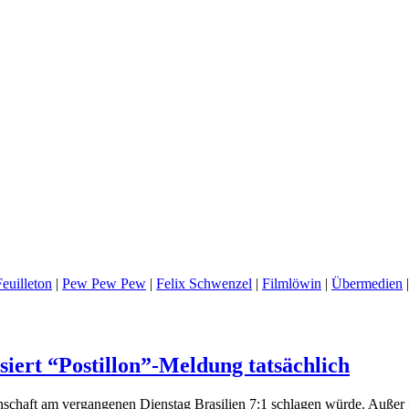
euilleton
|
Pew Pew Pew
|
Felix Schwenzel
|
Filmlöwin
|
Übermedien
siert “Postillon”-Meldung tatsächlich
schaft am vergangenen Dienstag Brasilien 7:1 schlagen würde. Außer 