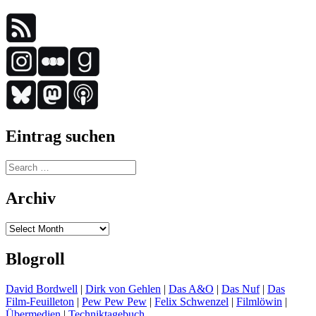
Eintrag suchen
Search
for:
Archiv
Archiv
Blogroll
David Bordwell
|
Dirk von Gehlen
|
Das A&O
|
Das Nuf
|
Das
Film-Feuilleton
|
Pew Pew Pew
|
Felix Schwenzel
|
Filmlöwin
|
Übermedien
|
Techniktagebuch