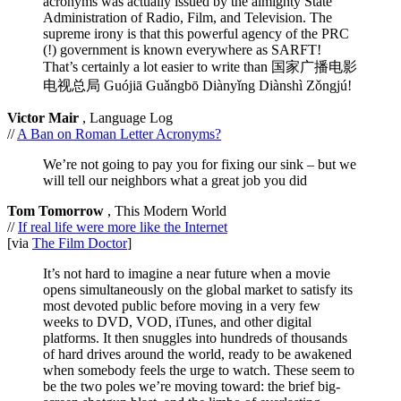
acronyms was actually issued by the almighty State
Administration of Radio, Film, and Television. The
supreme irony is that this powerful agency of the PRC
(!) government is known everywhere as SARFT!
That’s certainly a lot easier to write than 国家广播电影
电视总局 Guójiā Guǎngbō Diànyǐng Diànshì Zǒngjú!
Victor Mair
, Language Log
//
A Ban on Roman Letter Acronyms?
We’re not going to pay you for fixing our sink – but we
will tell our neighbors what a great job you did
Tom Tomorrow
, This Modern World
//
If real life were more like the Internet
[via
The Film Doctor
]
It’s not hard to imagine a near future when a movie
opens simultaneously on the global market to satisfy its
most devoted public before moving in a very few
weeks to DVD, VOD, iTunes, and other digital
platforms. It then snuggles into hundreds of thousands
of hard drives around the world, ready to be awakened
when somebody feels the urge to watch. These seem to
be the two poles we’re moving toward: the brief big-