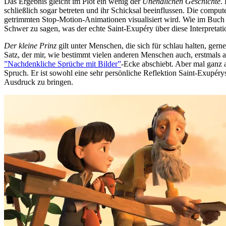
Das Ergebnis gleicht im Plot ein wenig der
Unendlichen Geschichte
.
schließlich sogar betreten und ihr Schicksal beeinflussen. Die compu
getrimmten Stop-Motion-Animationen visualisiert wird. Wie im Buch ta
Schwer zu sagen, was der echte Saint-Exupéry über diese Interpretatio
Der kleine Prinz
gilt unter Menschen, die sich für schlau halten, gern
Satz, der mir, wie bestimmt vielen anderen Menschen auch, erstmals a
”Nachdenkliche Sprüche mit Bilder”
-Ecke abschiebt. Aber mal ganz a
Spruch. Er ist sowohl eine sehr persönliche Reflektion Saint-Exupé
Ausdruck zu bringen.