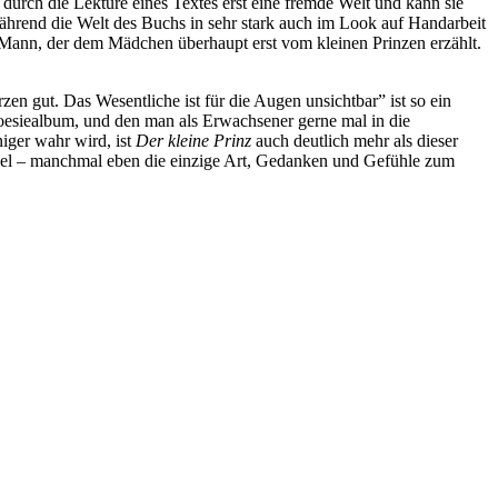
durch die Lektüre eines Textes erst eine fremde Welt und kann sie
während die Welt des Buchs in sehr stark auch im Look auf Handarbeit
er Mann, der dem Mädchen überhaupt erst vom kleinen Prinzen erzählt.
zen gut. Das Wesentliche ist für die Augen unsichtbar” ist so ein
 Poesiealbum, und den man als Erwachsener gerne mal in die
iger wahr wird, ist
Der kleine Prinz
auch deutlich mehr als dieser
rabel – manchmal eben die einzige Art, Gedanken und Gefühle zum