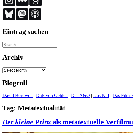
Eintrag suchen
Search
for:
Archiv
Archiv
Blogroll
David Bordwell
|
Dirk von Gehlen
|
Das A&O
|
Das Nuf
|
Das Film-F
Tag:
Metatextualität
Der kleine Prinz
als metatextuelle Verfilm