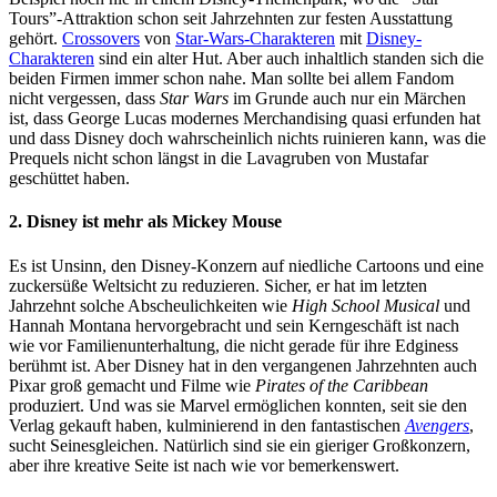
Tours”-Attraktion schon seit Jahrzehnten zur festen Ausstattung
gehört.
Crossovers
von
Star-Wars-Charakteren
mit
Disney-
Charakteren
sind ein alter Hut. Aber auch inhaltlich standen sich die
beiden Firmen immer schon nahe. Man sollte bei allem Fandom
nicht vergessen, dass
Star Wars
im Grunde auch nur ein Märchen
ist, dass George Lucas modernes Merchandising quasi erfunden hat
und dass Disney doch wahrscheinlich nichts ruinieren kann, was die
Prequels nicht schon längst in die Lavagruben von Mustafar
geschüttet haben.
2. Disney ist mehr als Mickey Mouse
Es ist Unsinn, den Disney-Konzern auf niedliche Cartoons und eine
zuckersüße Weltsicht zu reduzieren. Sicher, er hat im letzten
Jahrzehnt solche Abscheulichkeiten wie
High School Musical
und
Hannah Montana hervorgebracht und sein Kerngeschäft ist nach
wie vor Familienunterhaltung, die nicht gerade für ihre Edginess
berühmt ist. Aber Disney hat in den vergangenen Jahrzehnten auch
Pixar groß gemacht und Filme wie
Pirates of the Caribbean
produziert. Und was sie Marvel ermöglichen konnten, seit sie den
Verlag gekauft haben, kulminierend in den fantastischen
Avengers
,
sucht Seinesgleichen. Natürlich sind sie ein gieriger Großkonzern,
aber ihre kreative Seite ist nach wie vor bemerkenswert.