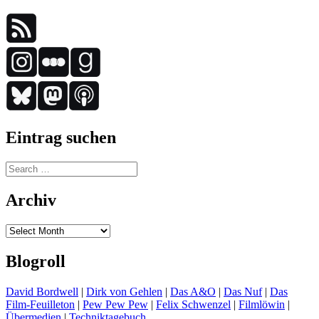
Eintrag suchen
Search
for:
Archiv
Archiv
Blogroll
David Bordwell
|
Dirk von Gehlen
|
Das A&O
|
Das Nuf
|
Das
Film-Feuilleton
|
Pew Pew Pew
|
Felix Schwenzel
|
Filmlöwin
|
Übermedien
|
Techniktagebuch