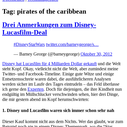
Tag:
pirates of the caribbean
Drei Anmerkungen zum Disney-
Lucasfilm-Deal
#DisneyStarWars
twitter.com/barneygeorge/s…
— Barney George (@barneygeorge)
Oktober 30, 2012
Disney hat Lucasfilm für 4 Milliarden Dollar gekauft
und die Welt
steht Kopf. Okay, vielleicht nicht die Welt, aber zumindest meine
Twitter- und Facebook-Timeline. Einige gute Witze und einige
Entsetzensschreie waren dabei, die ausführlicheren Analysen
werden sicher im Laufe des Tages eintrudeln – das Feld überlasse
ich gerne den
Experten
. Doch für diejenigen, die ihre Kindheit nun
endgültig im Müllschlucker verschwinden sehen, hier drei Dinge,
die mir gestern abend im Kopf herumschwirrten:
1. Disney und Lucasfilm waren sich immer schon sehr nah
Dieser Kauf kommt nicht aus dem Nichts. Wer das glaubt, war zum
Beispiel noch nie in einem Disney-Themenpark, wo die “Star