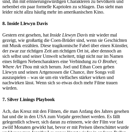
sind, ihn mit erinnerungswürdigen Charakteren zu bevölkern und
nebenbei ein paar formelle Kapriolen zu schlagen. Das sieht man
leider nicht allzu häufig mehr im amerikanischen Kino.
8. Inside Llewyn Davis
Gestern erst gesehen, hat
Inside Llewyn Davis
mir wieder mal
gezeigt, wie großartig die Coen-Brüder sind, wenn sie Geschichten
mit Musik erzählen. Diese tragikomische Fabel über einen Künstler,
der zwar zur richtigen Zeit am richtigen Ort ist, aber dennoch an
sich selbst und seiner Umwelt scheitert, trägt nicht nur im Namen
eines felligen Nebencharakters eine Verbindung zu
O Brother,
Where Art Thou
mit sich herum. Joel und Ethan Coen geben
Llewyn und seinen Artgenossen die Chance, ihre Songs voll
auszuspielen – was sie um ein vielfaches stärker wirken und
nachwirken lässt. Wenn sich so etwas doch mehr Filme trauen
würden.
7. Silver Linings Playbook
Ach, das Kreuz mit den Filmen, die man Anfang des Jahres gesehen
hat und die in den USA zum Vorjahr gerechnet werden. Es fällt
gelegentlich schwer, sich daran zu erinnern, wie der Film vor fast
zwölf Monaten gewirkt hat, bevor er mit Preisen überschüttet wurde