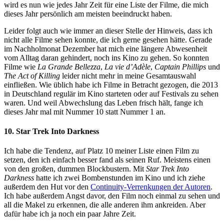
wird es nun wie jedes Jahr Zeit für eine Liste der Filme, die mich
dieses Jahr persönlich am meisten beeindruckt haben.
Leider folgt auch wie immer an dieser Stelle der Hinweis, dass ich
nicht alle Filme sehen konnte, die ich gerne gesehen hätte. Gerade
im Nachholmonat Dezember hat mich eine längere Abwesenheit
vom Alltag daran gehindert, noch ins Kino zu gehen. So konnten
Filme wie
La Grande Bellezza
,
La vie d’Adèle
,
Captain Phillips
und
The Act of Killing
leider nicht mehr in meine Gesamtauswahl
einfließen. Wie üblich habe ich Filme in Betracht gezogen, die 2013
in Deutschland regulär im Kino starteten oder auf Festivals zu sehen
waren. Und weil Abwechslung das Leben frisch hält, fange ich
dieses Jahr mal mit Nummer 10 statt Nummer 1 an.
10. Star Trek Into Darkness
Ich habe die Tendenz, auf Platz 10 meiner Liste einen Film zu
setzen, den ich einfach besser fand als seinen Ruf. Meistens einen
von den großen, dummen Blockbustern. Mit
Star Trek Into
Darkness
hatte ich zwei Bombenstunden im Kino und ich ziehe
außerdem den Hut vor den
Continuity-Verrenkungen der Autoren
.
Ich habe außerdem Angst davor, den Film noch einmal zu sehen und
all die Makel zu erkennen, die alle anderen ihm ankreiden. Aber
dafür habe ich ja noch ein paar Jahre Zeit.