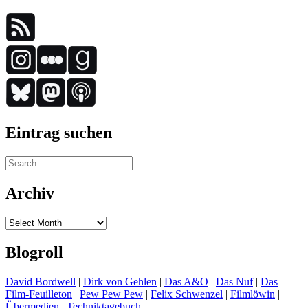
Eintrag suchen
Search
for:
Archiv
Archiv
Blogroll
David Bordwell
|
Dirk von Gehlen
|
Das A&O
|
Das Nuf
|
Das
Film-Feuilleton
|
Pew Pew Pew
|
Felix Schwenzel
|
Filmlöwin
|
Übermedien
|
Techniktagebuch