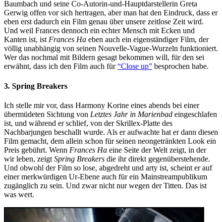
Baumbach und seine Co-Autorin-und-Hauptdarstellerin Greta
Gerwig offen vor sich hertragen, aber man hat den Eindruck, dass er
eben erst dadurch ein Film genau über unsere zeitlose Zeit wird.
Und weil Frances dennoch ein echter Mensch mit Ecken und
Kanten ist, ist
Frances Ha
eben auch ein eigenständiger Film, der
völlig unabhängig von seinen Nouvelle-Vague-Wurzeln funktioniert.
Wer das nochmal mit Bildern gesagt bekommen will, für den sei
erwähnt, dass ich den Film auch für
“Close up”
besprochen habe.
3. Spring Breakers
Ich stelle mir vor, dass Harmony Korine eines abends bei einer
übermüdeten Sichtung von
Letztes Jahr in Marienbad
eingeschlafen
ist, und während er schlief, von der Skrillex-Platte des
Nachbarjungen beschallt wurde. Als er aufwachte hat er dann diesen
Film gemacht, dem allein schon für seinen neongetränkten Look ein
Preis gebührt. Wenn
Frances Ha
eine Seite der Welt zeigt, in der
wir leben, zeigt
Spring Breakers
die ihr direkt gegenüberstehende.
Und obwohl der Film so lose, abgedreht und arty ist, scheint er auf
einer merkwürdigen Ur-Ebene auch für ein Mainstreampublikum
zugänglich zu sein. Und zwar nicht nur wegen der Titten. Das ist
was wert.