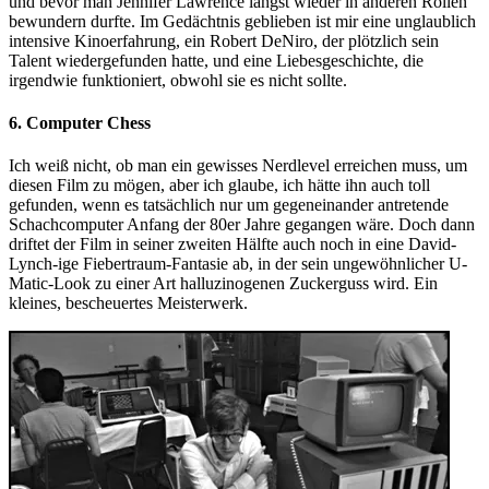
und bevor man Jennifer Lawrence längst wieder in anderen Rollen
bewundern durfte. Im Gedächtnis geblieben ist mir eine unglaublich
intensive Kinoerfahrung, ein Robert DeNiro, der plötzlich sein
Talent wiedergefunden hatte, und eine Liebesgeschichte, die
irgendwie funktioniert, obwohl sie es nicht sollte.
6. Computer Chess
Ich weiß nicht, ob man ein gewisses Nerdlevel erreichen muss, um
diesen Film zu mögen, aber ich glaube, ich hätte ihn auch toll
gefunden, wenn es tatsächlich nur um gegeneinander antretende
Schachcomputer Anfang der 80er Jahre gegangen wäre. Doch dann
driftet der Film in seiner zweiten Hälfte auch noch in eine David-
Lynch-ige Fiebertraum-Fantasie ab, in der sein ungewöhnlicher U-
Matic-Look zu einer Art halluzinogenen Zuckerguss wird. Ein
kleines, bescheuertes Meisterwerk.