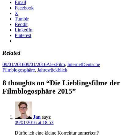
Email
Facebook
X
Tumblr
Reddit
LinkedIn
Pinterest
Related
Posted
Author
Categories
Tags
09/01/2016
09/01/2016
Alex
Film
,
Internet
Deutsche
on
Filmblogosphäre
,
Jahresrückblick
8 thoughts on “Die Lieblingsfilme der
Filmblogosphäre 2015”
Jan
says:
09/01/2016 at 18:53
Dürfte ich eine kleine Korrektur anmerken?