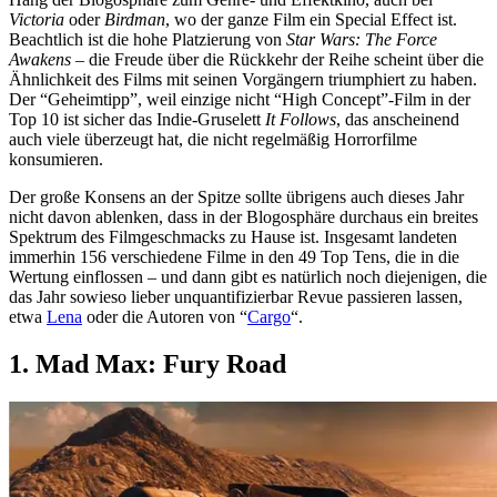
Victoria
oder
Birdman
, wo der ganze Film ein Special Effect ist.
Beachtlich ist die hohe Platzierung von
Star Wars: The Force
Awakens
– die Freude über die Rückkehr der Reihe scheint über die
Ähnlichkeit des Films mit seinen Vorgängern triumphiert zu haben.
Der “Geheimtipp”, weil einzige nicht “High Concept”-Film in der
Top 10 ist sicher das Indie-Gruselett
It Follows
, das anscheinend
auch viele überzeugt hat, die nicht regelmäßig Horrorfilme
konsumieren.
Der große Konsens an der Spitze sollte übrigens auch dieses Jahr
nicht davon ablenken, dass in der Blogosphäre durchaus ein breites
Spektrum des Filmgeschmacks zu Hause ist. Insgesamt landeten
immerhin 156 verschiedene Filme in den 49 Top Tens, die in die
Wertung einflossen – und dann gibt es natürlich noch diejenigen, die
das Jahr sowieso lieber unquantifizierbar Revue passieren lassen,
etwa
Lena
oder die Autoren von “
Cargo
“.
1. Mad Max: Fury Road