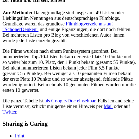
20. Youth
und
Ich seh, Ich seh
Zur Methode:
Datengrundlage sind insgesamt 49 Listen oder
Lieblingsfilm-Nennungen aus deutschsprachigen Filmblogs.
Grundlage waren das grandiose
Filmblogverzeichnis auf
“SchönerDenken”
und einige Ergänzungen, die dort noch fehlten.
Bei mehreren Listen pro Blog von verschiedenen Autor_innen
wurde jede Liste einzeln gezählt.
Die Filme wurden nach einem Punktesystem geordnet. Bei
nummerierten Top-10-Listen bekam der erste Platz 10 Punkte und
so weiter bis zum 10. Platz, der 1 Punkt bekam (gesamt: 55 Punkte).
Bei nicht nummerierten Listen bekam jeder Film 5,5 Punkte
(gesamt: 55 Punkte). Bei weniger als 10 genannten Filmen bekam
der erste Platz 10 Punkte und so weiter absteigend, fehlende Plätze
wurden ignoriert. Bei mehr als 10 genannten Filmen wurden nur die
ersten 10 gewertet.
Die ganze Tabelle ist
als Google-Doc einsehbar
. Falls jemand seine
Liste vermisst, schickt mir gerne einen Hinweis per
Mail
oder auf
Twitter
.
Sharing is Caring
Print