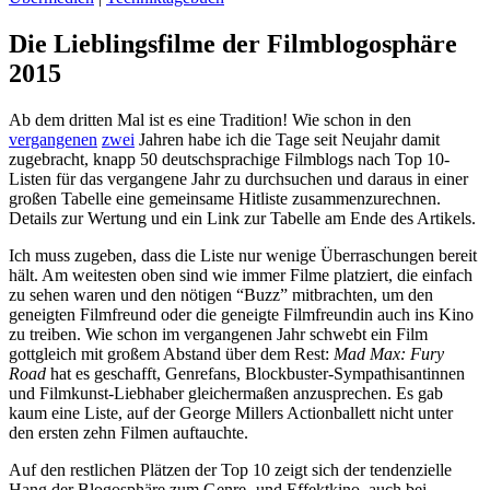
Die Lieblingsfilme der Filmblogosphäre
2015
Ab dem dritten Mal ist es eine Tradition! Wie schon in den
vergangenen
zwei
Jahren habe ich die Tage seit Neujahr damit
zugebracht, knapp 50 deutschsprachige Filmblogs nach Top 10-
Listen für das vergangene Jahr zu durchsuchen und daraus in einer
großen Tabelle eine gemeinsame Hitliste zusammenzurechnen.
Details zur Wertung und ein Link zur Tabelle am Ende des Artikels.
Ich muss zugeben, dass die Liste nur wenige Überraschungen bereit
hält. Am weitesten oben sind wie immer Filme platziert, die einfach
zu sehen waren und den nötigen “Buzz” mitbrachten, um den
geneigten Filmfreund oder die geneigte Filmfreundin auch ins Kino
zu treiben. Wie schon im vergangenen Jahr schwebt ein Film
gottgleich mit großem Abstand über dem Rest:
Mad Max: Fury
Road
hat es geschafft, Genrefans, Blockbuster-Sympathisantinnen
und Filmkunst-Liebhaber gleichermaßen anzusprechen. Es gab
kaum eine Liste, auf der George Millers Actionballett nicht unter
den ersten zehn Filmen auftauchte.
Auf den restlichen Plätzen der Top 10 zeigt sich der tendenzielle
Hang der Blogosphäre zum Genre- und Effektkino, auch bei