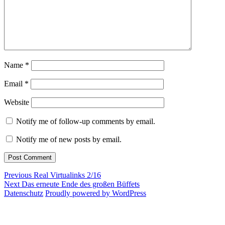
Name
*
Email
*
Website
Notify me of follow-up comments by email.
Notify me of new posts by email.
Post
Previous
Previous
Real Virtualinks 2/16
Next
post:
Next
Das erneute Ende des großen Büffets
navigation
post:
Datenschutz
Proudly powered by WordPress