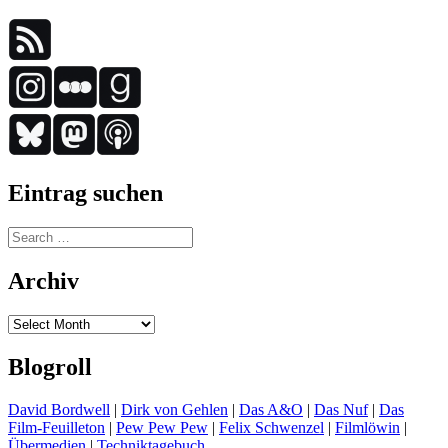
Eintrag suchen
Search
for:
Archiv
Archiv
Blogroll
David Bordwell
|
Dirk von Gehlen
|
Das A&O
|
Das Nuf
|
Das
Film-Feuilleton
|
Pew Pew Pew
|
Felix Schwenzel
|
Filmlöwin
|
Übermedien
|
Techniktagebuch